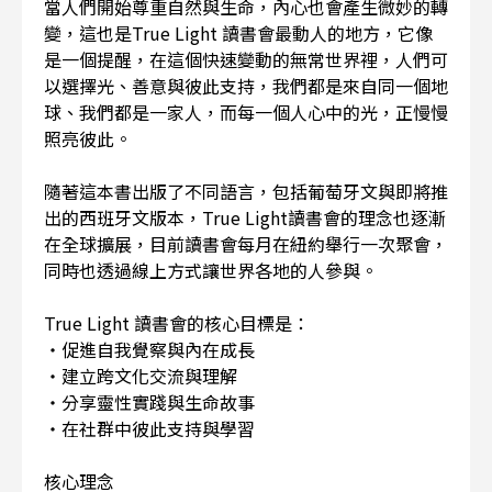
當人們開始尊重自然與生命，內心也會產生微妙的轉
變，這也是True Light 讀書會最動人的地方，它像
是一個提醒，在這個快速變動的無常世界裡，人們可
以選擇光、善意與彼此支持，我們都是來自同一個地
球、我們都是一家人，而每一個人心中的光，正慢慢
照亮彼此。
隨著這本書出版了不同語言，包括葡萄牙文與即將推
出的西班牙文版本，True Light讀書會的理念也逐漸
在全球擴展，目前讀書會每月在紐約舉行一次聚會，
同時也透過線上方式讓世界各地的人參與。
True Light 讀書會的核心目標是：
・促進自我覺察與內在成長
・建立跨文化交流與理解
・分享靈性實踐與生命故事
・在社群中彼此支持與學習
核心理念