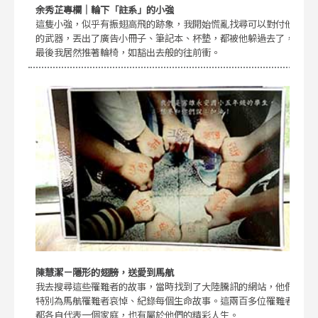
余秀芷專欄｜輪下「註系」的小強
這隻小強，似乎有振翅高飛的跡象，我開始慌亂找尋可以對付他
的武器，丟出了廣告小冊子、筆記本、杯墊，都被他躲過去了，
最後我居然推著輪椅，如豁出去般的往前衝。
陳慧潔－隱形的翅膀，送愛到馬航
我去搜尋這些罹難者的故事，當時找到了大陸騰訊的網站，他們
特別為馬航罹難者哀悼、紀錄每個生命故事。這兩百多位罹難者
都各自代表一個家庭，也有屬於他們的精彩人生。