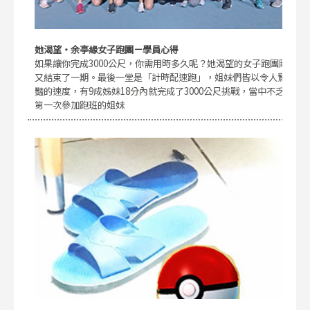
她渴望・余亭緣女子跑團－學員心得
如果讓你完成3000公尺，你需用時多久呢？她渴望的女子跑團剛
又結束了一期。最後一堂是「計時配速跑」，姐妹們皆以令人驚
豔的速度，有9成姊妹18分內就完成了3000公尺挑戰，當中不乏
第一次參加跑班的姐妹