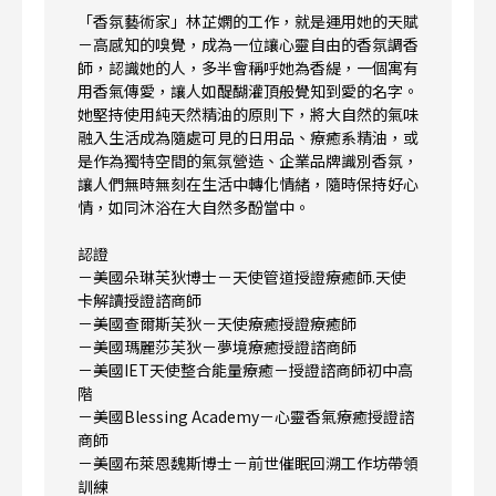
「香氛藝術家」林芷嫻的工作，就是運用她的天賦
－高感知的嗅覺，成為一位讓心靈自由的香氛調香
師，認識她的人，多半會稱呼她為香緹，一個寓有
用香氣傳愛，讓人如醍醐灌頂般覺知到愛的名字。
她堅持使用純天然精油的原則下，將大自然的氣味
融入生活成為隨處可見的日用品、療癒系精油，或
是作為獨特空間的氣氛營造、企業品牌識別香氛，
讓人們無時無刻在生活中轉化情緒，隨時保持好心
情，如同沐浴在大自然多酚當中。
認證
－美國朵琳芙狄博士－天使管道授證療癒師.天使
卡解讀授證諮商師
－美國查爾斯芙狄－天使療癒授證療癒師
－美國瑪麗莎芙狄－夢境療癒授證諮商師
－美國IET天使整合能量療癒－授證諮商師初中高
階
－美國Blessing Academy－心靈香氣療癒授證諮
商師
－美國布萊恩魏斯博士－前世催眠回溯工作坊帶領
訓練