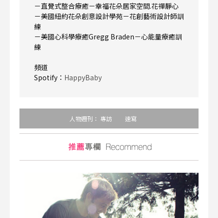
－直覺式整合療癒－幸福花朵居家空間.花禪靜心
－美國紐約花朵創意設計學苑－花創藝術設計師訓
練
－美國心科學療癒Gregg Braden－心能量療癒訓
練
頻道
Spotify：
HappyBaby
人物週刊：
專訪
速寫