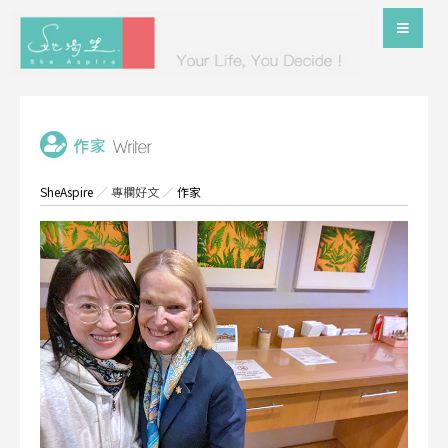
SheAspire
／
專欄好文
／
作家