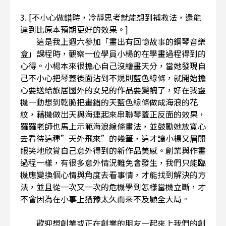
3. [不小心做錯時，冷靜思考就能想到補救法，還能
達到比原本預期更好的效果。]
這是我上週六參加「畫出有回憶故事的鋼琴音樂
盒」課程時，觀察一位學員小楊的在學畫過程得到的
心得。小楊本來很擔心自己沒繪畫天分，當她發現自
己不小心把琴蓋後面沾到不規則藍色線條，就開始擔
心要送給旅居國外的女兒的作品要變醜了，好在我靈
機一動想到乾脆把畫錯的天藍色線條做成海浪的花
紋，藉機做出天與海連起來串聯琴蓋正反面的效果，
羅羅老師也馬上示範海浪線條畫法，並鼓勵她放寬心
去看待這種”天外飛來”的幾筆，這才讓小楊又眉開
眼笑地欣賞自己意外得到的新作品美感。創業與作畫
過程一樣，有很多意外情況難免會發生，我們只能臨
機應變換個心情與角度去看事情，才能找到解決的方
法，並且從一次又一次的危機學到怎樣當機立斷，才
不會因為在小事上猶豫太久而來不及顧全大局。
歡迎想創業或正在創業的朋友一起來上我們的創