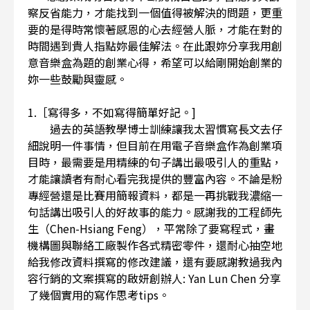
察反省能力，才能找到一個值得被解決的問題，更重
要的是得時常懷著感恩的心去經營人脈，才能在對的
時間遇到貴人指點妳最佳解法。在此跟妳分享我用創
意音樂盒為題的創業心得，希望可以給剛開始創業的
妳一些鼓勵與靈感。
1.［寫得多，不如寫得簡單好記。]
過去的英語教學博士訓練讓我太習慣寫長文去仔
細說明一件事情，但目前在用電子音樂盒作為創業項
目時，最需要是用精練的句子講出最吸引人的重點，
才能讓讀者有耐心看完我提供的豐富內容。不論是粉
專經營還是比賽用簡報資料，都是一再挑戰我濃縮一
句話講出吸引人的好故事的能力。感謝我的工程師先
生（Chen-Hsiang Feng），平常除了要寫程式，畫
機構圖與聯絡工廠製作各式精密零件，還耐心抽空地
給我修改資料撰寫的修改建議，還有要感謝教過我內
容行銷的文案撰寫的啟妍創辦人: Yan Lun Chen 分享
了幾個實用的寫作思考tips。