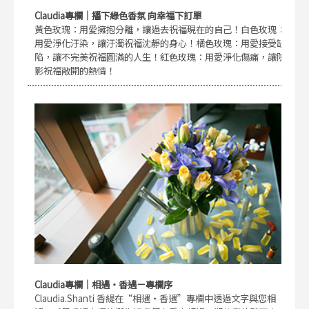
Claudia專欄｜播下綠色香氛 向幸福下訂單
黃色玫瑰：用愛擁抱分離，讓過去祝福現在的自己！白色玫瑰：
用愛淨化汙染，讓汙濁祝福沈靜的身心！橘色玫瑰：用愛接受缺
陷，讓不完美祝福圓滿的人生！紅色玫瑰：用愛淨化傷痛，讓陰
影祝福敞開的熱情！
Claudia專欄｜相遇・香遇－專欄序
Claudia.Shanti 香緹在“相遇・香遇”專欄中透過文字與您相