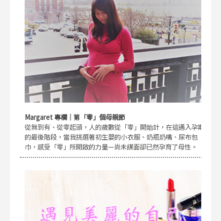
Margaret 專欄｜第「零」個母親節
從無到有、從零起頭，人的歲數從「零」開始計，在這邁入孕期
的最後階段，當我挑選著初生嬰的小衣服、奶瓶奶嘴、尿布包
巾，感受「零」所開啟的力量—尚未謀面卻已然孕育了母性。