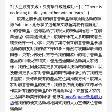
2.[人生沒有失敗，只有學到或是成功。] (“There is
no losing in life; you either win or learn.”)
感謝之前參加我們創意音樂盒粉專抽獎活動的粉
絲 Yali Lin，她分享了這句英文諺語請我們雷雕她抽
中的音樂盒，這句話給了我很大的鼓勵與省思。在創
業過程中常常遇到挫折，感嘆好像花太多時間或者金
錢去做好一件小事，只為了讓每個來創意音樂盒參加
活動的朋友對我們留下好印象。雖然每次開課收到的
問卷，只有少部分民眾符合我們開發中的電子音樂盒
產品的目標受眾特質，但是透過開課活動與大家結
緣，我們也因此認識更多文創與科技領域的老師，以
及聽到更多大家對音樂盒的期待與回憶也給了我們更
多靈感，去修改既有的產品定位與推廣方式。感謝大
家對創意音樂盒的支持，我們會持續找老師來跨界合
作設計有趣的音樂盒DIY或編曲課程，來豐富大家的
生活與串聯美好的回憶! 也感謝
InnoSquare新北創力
坊
借我們的優質活動場地與幫我們大力宣傳數位音樂
編曲課！