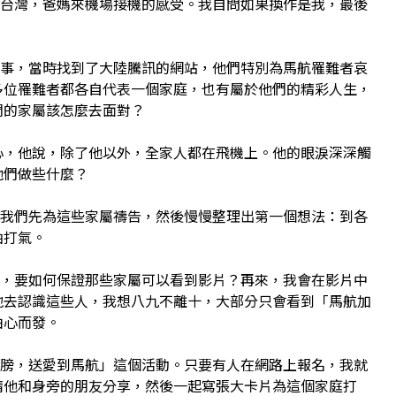
灣，爸媽來機場接機的感受。我自問如果換作是我，最後
？
，當時找到了大陸騰訊的網站，他們特別為馬航罹難者哀
多位罹難者都各自代表一個家庭，也有屬於他們的精彩人生，
們的家屬該怎麼去面對？
他說，除了他以外，全家人都在飛機上。他的眼淚深深觸
他們做些什麼？
們先為這些家屬禱告，然後慢慢整理出第一個想法：到各
油打氣。
要如何保證那些家屬可以看到影片？再來，我會在影片中
地去認識這些人，我想八九不離十，大部分只會看到「馬航加
由心而發。
，送愛到馬航」這個活動。只要有人在網路上報名，我就
請他和身旁的朋友分享，然後一起寫張大卡片為這個家庭打