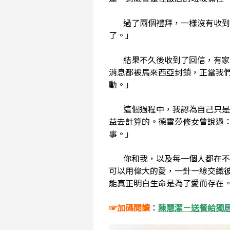
過了兩個禮拜，一樣沒有收到任
了。」
結果不久後收到了回信，有家屬
消息都被馬來西亞封鎖，正當我
動。」
這個過程中，我認為自己只是做
益去計算的。德雷莎修女曾說過
事。」
你和我，以及每一個人都在不同
可以用偉大的愛，一針一線交織
能真正明白生命是為了愛而存在
☞加碼閱讀
：
陳慧潔－送餐給獨