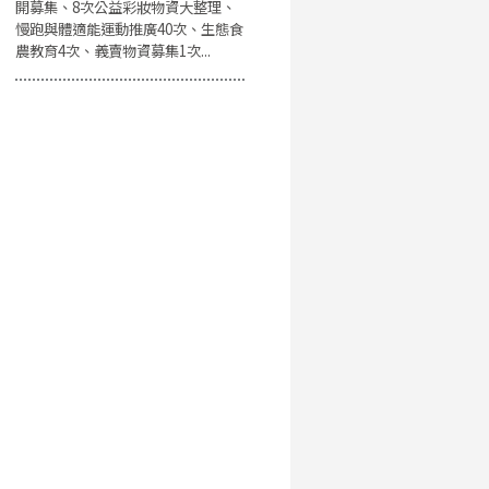
開募集、8次公益彩妝物資大整理、
慢跑與體適能運動推廣40次、生態食
農教育4次、義賣物資募集1次...