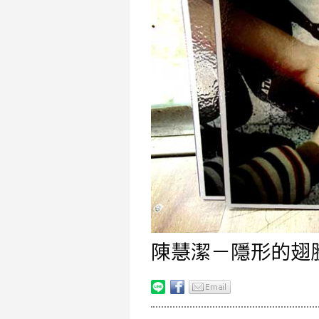
陳慧潔－隱形的翅