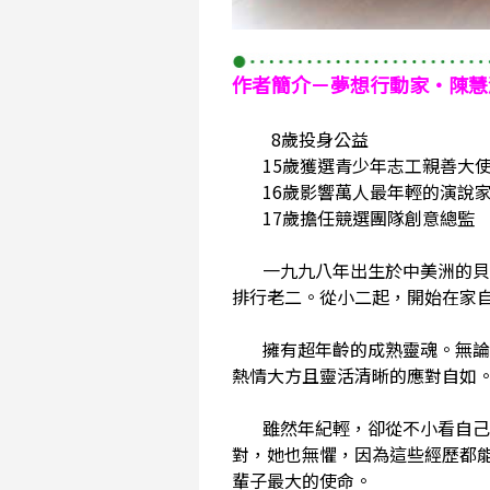
作者簡介－夢想行動家・陳慧
8歲投身公益
15歲獲選青少年志工親善大
16歲影響萬人最年輕的演說
17歲擔任競選團隊創意總監
一九九八年出生於中美洲的貝里
排行老二。從小二起，開始在家
擁有超年齡的成熟靈魂。無論對
熱情大方且靈活清晰的應對自如
雖然年紀輕，卻從不小看自己，
對，她也無懼，因為這些經歷都
輩子最大的使命。