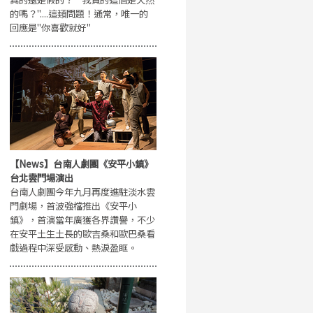
的嗎？"....這類問題！通常，唯一的
回應是"你喜歡就好"
【News】台南人劇團《安平小鎮》
台北雲門場演出
台南人劇團今年九月再度進駐淡水雲
門劇場，首波強檔推出《安平小
鎮》，首演當年廣獲各界讚譽，不少
在安平土生土長的歐吉桑和歐巴桑看
戲過程中深受感動、熱淚盈眶。