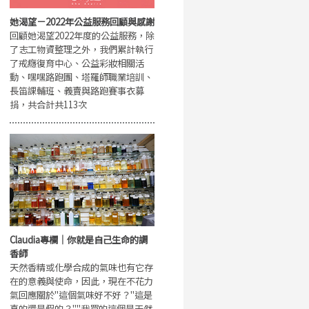
她渴望－2022年公益服務回顧與感謝
回顧她渴望2022年度的公益服務，除
了志工物資整理之外，我們累計執行
了戒癮復育中心、公益彩妝相關活
動、嘿嘿路跑團、塔羅師職業培訓、
長笛課輔班、義賣與路跑賽事衣募
捐，共合計共113次
Claudia專欄｜你就是自己生命的調
香師
天然香精或化學合成的氣味也有它存
在的意義與使命，因此，現在不花力
氣回應關於"這個氣味好不好？"這是
真的還是假的？""我買的這個是天然