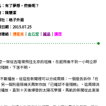
名：有了夢想，然後呢？
者：陳慧潔
版社：格子外面
日期：2015.07.25
書連結：
博客來
｜
金石堂
｜
誠品
｜
讀冊
航空一架從吉隆坡飛往北京的班機，在起飛後不到一小時立即
何殘骸，下落不明。
斷播放，從這些新聞裡可以分成兩類：一個是告訴你「在
，另一個則是隔幾天再對你說「已確認不是殘骸」。這兩類消
複播放，直到十天後爆發的太陽花學運，馬航的新聞從此漸漸