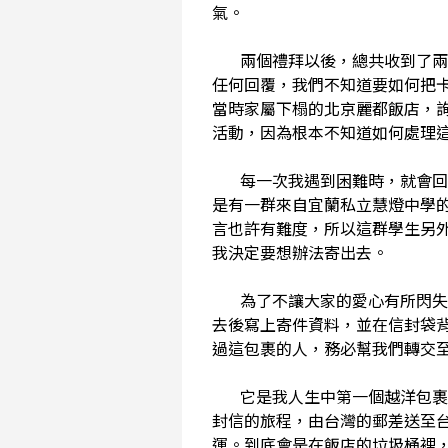
氣。
兩個禮拜以後，總共收到了兩百
任何回覆，我們不知道要如何把
當時家屬下榻的北京麗都飯店，
活動，因為根本不知道如何處理
每一次我遇到困難時，就會回頭
是有一群來自宜蘭私立慧燈中學
言也許有難度，所以這群學生另
我決定要想辦法寄出去。
為了不讓大家的愛心有所閃失，
去後寫上寄件資料，並在信封袋
過這包裹的人，務必幫我們轉交
它是我人生中第一個越洋包裹，
封信的旅程，由台灣的郵差送至
運。到底會是在飯店的垃圾桶裡