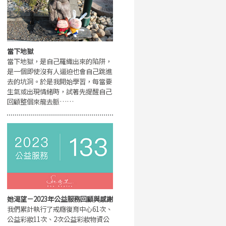
當下地獄
當下地獄，是自己羅織出來的陷阱，
是一個即使沒有人逼迫也會自己跳進
去的坑洞。於是我開始學習，每當要
生氣或出現情緒時，試著先提醒自己
回顧整個來龍去脈……
她渴望－2023年公益服務回顧與感謝
我們累計執行了戒癮復育中心61次、
公益彩妝11次、2次公益彩妝物資公