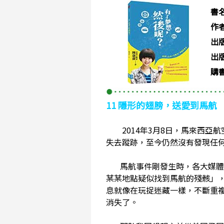
書
作
出
出版
購
11 隱形的翅膀，送愛到馬航
2014年3月8日，馬來西亞
失去蹤跡，至今仍然沒有發現任
馬航事件剛發生時，各大媒體不
某某地點疑似找到馬航的殘骸」
息就像在玩捉迷藏一樣，不斷重
消失了。