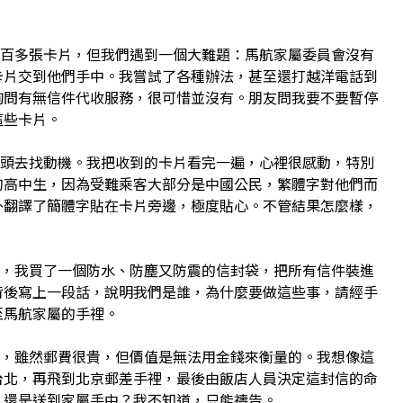
多張卡片，但我們遇到一個大難題：馬航家屬委員會沒有
卡片交到他們手中。我嘗試了各種辦法，甚至還打越洋電話到
詢問有無信件代收服務，很可惜並沒有。朋友問我要不要暫停
這些卡片。
去找動機。我把收到的卡片看完一遍，心裡很感動，特別
的高中生，因為受難乘客大部分是中國公民，繁體字對他們而
外翻譯了簡體字貼在卡片旁邊，極度貼心。不管結果怎麼樣，
我買了一個防水、防塵又防震的信封袋，把所有信件裝進
背後寫上一段話，說明我們是誰，為什麼要做這些事，請經手
至馬航家屬的手裡。
雖然郵費很貴，但價值是無法用金錢來衡量的。我想像這
台北，再飛到北京郵差手裡，最後由飯店人員決定這封信的命
，還是送到家屬手中？我不知道，只能禱告。