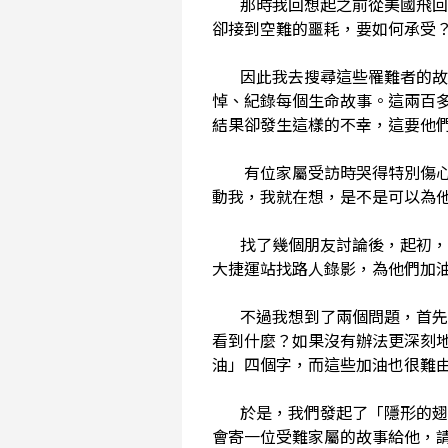
那時我回想起之前從美國飛回台
卻接到空難的噩耗，要如何承受
因此我去搜尋這些罹難者的故事
悼、紀錄每個生命故事。這兩百
結果卻發生這樣的不幸，這要他
有位家屬受訪時哭得特別傷心，
動我，我就在想，是不是可以為
找了幾個朋友討論後，起初，我
大捷運站找路人錄影，為他們加
不過我想到了兩個問題，首先，
看到什麼？如果沒有辦法更深刻
油」四個字，而這些加油也很難
於是，我們發起了「隱形的翅膀
會寄一位受難家屬的故事給他，