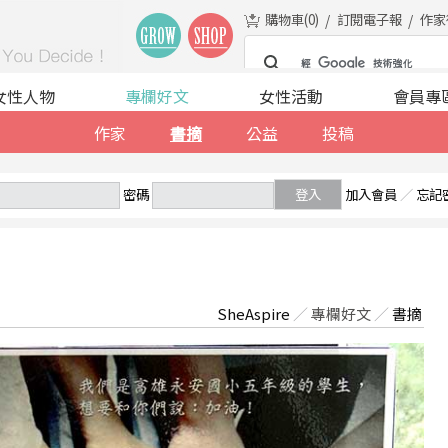
購物車(
0
)
訂閱電子報
作家
女性人物
專欄好文
女性活動
會員專
作家
書摘
公益
投稿
密碼
登入
加入會員
／
忘記
SheAspire
／
專欄好文
／
書摘