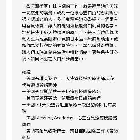
「香氛藝術家」林芷嫻的工作，就是運用她的天賦
－高感知的嗅覺，成為一位讓心靈自由的香氛調香
師，認識她的人，多半會稱呼她為香緹，一個寓有
用香氣傳愛，讓人如醍醐灌頂般覺知到愛的名字。
她堅持使用純天然精油的原則下，將大自然的氣味
融入生活成為隨處可見的日用品、療癒系精油，或
是作為獨特空間的氣氛營造、企業品牌識別香氛，
讓人們無時無刻在生活中轉化情緒，隨時保持好心
情，如同沐浴在大自然多酚當中。
認證
－美國朵琳芙狄博士－天使管道授證療癒師.天使
卡解讀授證諮商師
－美國查爾斯芙狄－天使療癒授證療癒師
－美國瑪麗莎芙狄－夢境療癒授證諮商師
－美國IET天使整合能量療癒－授證諮商師初中高
階
－美國Blessing Academy－心靈香氣療癒授證諮
商師
－美國布萊恩魏斯博士－前世催眠回溯工作坊帶領
訓練