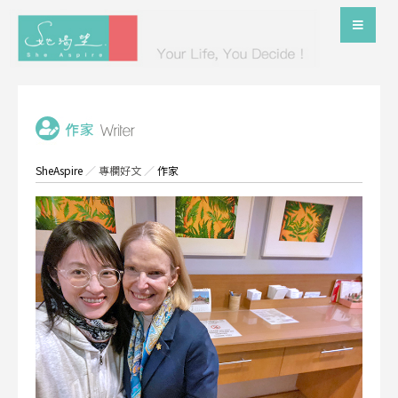
SheAspire
／
專欄好文
／
作家