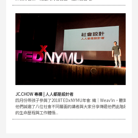
JC.CHOW 專欄 | 人人都是設計者
四月份帶孩子參與了2018TEDxNYMU年會: 織｜Weav'in，聽賞
他們誠邀了八位社會不同層面的講者與大家分享傳遞他們此階段
的生命歷程與工作體悟...