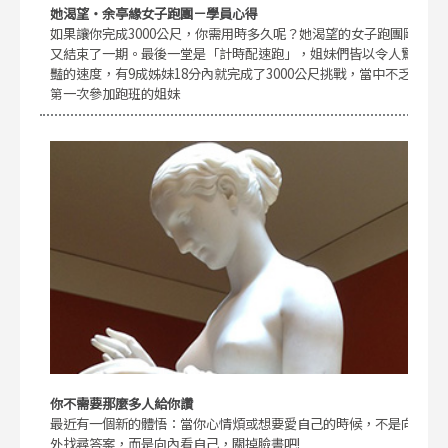
她渴望・余亭緣女子跑團－學員心得
如果讓你完成3000公尺，你需用時多久呢？她渴望的女子跑團剛
又結束了一期。最後一堂是「計時配速跑」，姐妹們皆以令人驚
豔的速度，有9成姊妹18分內就完成了3000公尺挑戰，當中不乏
第一次參加跑班的姐妹
你不需要那麼多人給你讚
最近有一個新的體悟：當你心情煩或想要愛自己的時候，不是向
外找尋答案，而是向內看自己，關掉臉書吧!