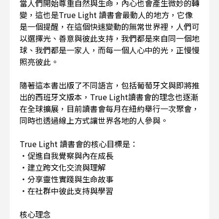
當人們開始尊重自然與生命，內心也會產生微妙的轉
變，這也是True Light 讀書會最動人的地方，它像
是一個提醒，在這個快速變動的無常世界裡，人們可
以選擇光、善意與彼此支持，我們都是來自同一個地
球、我們都是一家人，而每一個人心中的光，正慢慢
照亮彼此。
隨著這本書出版了不同語言，包括葡萄牙文與即將推
出的西班牙文版本，True Light讀書會的理念也逐漸
在全球擴展，目前讀書會每月在紐約舉行一次聚會，
同時也透過線上方式讓世界各地的人參與。
True Light 讀書會的核心目標是：
・促進自我覺察與內在成長
・建立跨文化交流與理解
・分享靈性實踐與生命故事
・在社群中彼此支持與學習
核心理念