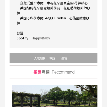
－直覺式整合療癒－幸福花朵居家空間.花禪靜心
－美國紐約花朵創意設計學苑－花創藝術設計師訓
練
－美國心科學療癒Gregg Braden－心能量療癒訓
練
頻道
Spotify：
HappyBaby
人物週刊：
專訪
速寫