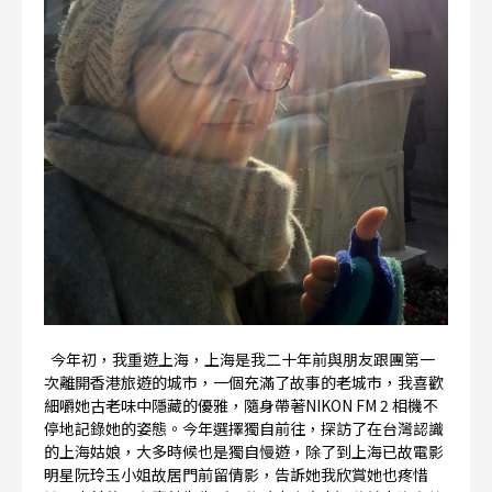
今年初，我重遊上海，上海是我二十年前與朋友跟團第一
次離開香港旅遊的城市，一個充滿了故事的老城市，我喜歡
細嚼她古老味中隱藏的優雅，隨身帶著NIKON FM 2 相機不
停地記錄她的姿態。今年選擇獨自前往，探訪了在台灣認識
的上海姑娘，大多時候也是獨自慢遊，除了到上海已故電影
明星阮玲玉小姐故居門前留倩影，告訴她我欣賞她也疼惜