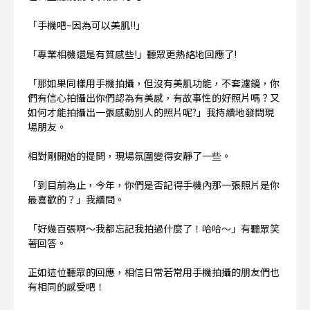
「手機吧~因為可以美肌!!」
「專業相機還是有質感些!」聽眾更熱絡地回應了!
「那如果同樣用手機拍攝，但沒有美肌功能，不套濾鏡，你
們有信心拍攝出你們認為有美感，有故事性的好照片嗎？又
如何才能拍攝出一張感動別人的照片呢?」我持續地發問現
場朋友。
相對剛開始的提問，現場氛圍變得安靜了一些。
「到目前為止，今年，你們是否記得手機內那一張照片是你
最喜歡的？」我續問。
「好幾百張啊～我都忘記我拍過什麼了！哈哈～」有聽眾笑
著回答。
正如這位聽眾的回應，相信日常若常用手機拍攝的朋友們也
有相同的感受吧！