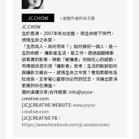
JC.CHOW
瀏覽作者所有文章
JC.CHOW
生於香港。2007年來台定居。 用生命按下快門，
領悟生命之本質。
「生而為人，為何而來？」如何做好一個人，是一
生的命題。 攝影是生活，是工作。透過越趨樸素
卻真實的影像，撩動「被攝者」刻銘在心的感動，
而傳遞訊息引領「攝影者」思考：生活的軌跡如何
與攝影交織合一，感悟生命之夲質？覺知柔韌地茁
壯成長，主宰著心靈那份必然的信念，淬鍊出更深
更廣的存在價值。
邀約演講分享/合作提案: info@joyce-
creative.com
[JC]CREATIVE WEBSITE:
www.joyce-
creative.com
[JC]CREATIVE FB：
https://www.facebook.com/jc.soulwoman/