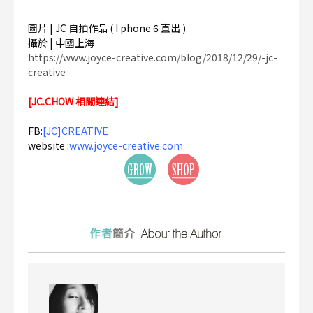
圖片 | JC 自拍作品 ( I phone 6 直出 )
攝於 | 中國上海
https://www.joyce-creative.com/blog/2018/12/29/-jc-
creative
[JC.CHOW 相關連結]
FB:
[JC]CREATIVE
website :
www.joyce-creative.com