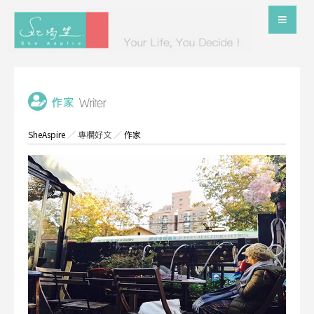
SheAspire
／
專欄好文
／
作家