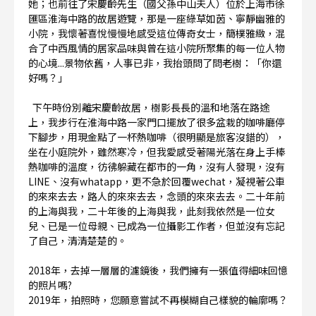
她；也前往了宋慶齡先生（國父孫中山夫人）位於上海市徐
匯區淮海中路的故居遊覽，那是一座綠草如茵、寧靜幽雅的
小院，我懷著喜悅慢慢地感受這位傳奇女士，簡樸雅緻，混
合了中西風情的居家品味與曾在這小院所聚集的每一位人物
的心境...景物依舊，人事已非，我抬頭問了問老樹：「你還
好嗎？」
下午時份別離宋慶齡故居，樹影長長的溫和地落在路途
上，我步行在淮海中路一家門口擺放了很多盆栽的咖啡廳停
下腳步，用現金點了一杯熱咖啡（很明顯是旅客沒錯的），
坐在小庭院外，雖然寒冷，但我愛感受著陽光落在身上手棒
熱咖啡的溫度，彷彿躲藏在都市的一角，沒有人發現，沒有
LINE、沒有whatapp，更不急於回覆wechat，凝視著公車
的來來去去，路人的來來去去，念頭的來來去去。二十年前
的上海與我，二十年後的上海與我，此刻我依然是一位女
兒、已是一位母親、已成為一位攝影工作者，但並沒有忘記
了自己，清清楚楚的。
2018年，去掉一層層的濾鏡後，我們擁有一張值得細味回憶
的照片嗎?
2019年，拍照時，您願意嘗試不再模糊自己樣貌的輪廓嗎？