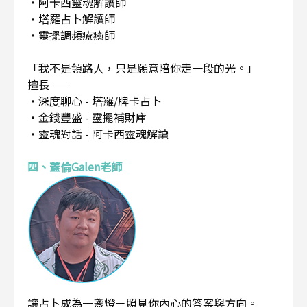
・阿卡西靈魂解讀師
・塔羅占卜解讀師
・靈擺調頻療癒師
「我不是領路人，只是願意陪你走一段的光。」
擅長——
・深度聊心 - 塔羅/牌卡占卜
・金錢豐盛 - 靈擺補財庫
・靈魂對話 - 阿卡西靈魂解讀
四、蓋倫Galen老師
讓占卜成為一盞燈－照見你內心的答案與方向。