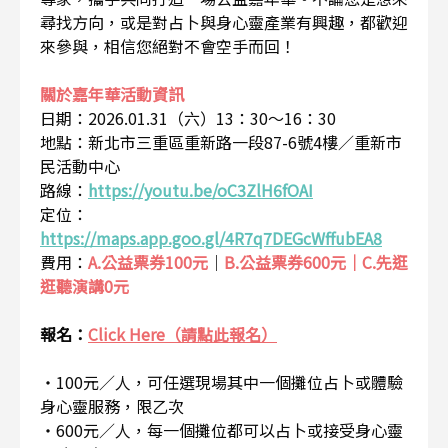
尋找方向，或是對占卜與身心靈產業有興趣，都歡迎
來參與，相信您絕對不會空手而回！
關於嘉年華活動資訊
日期：2026.01.31（六）13：30～16：30
地點：新北市三重區重新路一段87-6號4樓／重新市
民活動中心
路線：
https://youtu.be/oC3ZlH6fOAI
定位：
https://maps.app.goo.gl/4R7q7DEGcWffubEA8
費用：
A.公益票券100元
｜
B.公益票券600元｜C.先逛
逛聽演講0元
報名：
Click Here（請點此報名）
・100元／人，可任選現場其中一個攤位占卜或體驗
身心靈服務，限乙次
・600元／人，每一個攤位都可以占卜或接受身心靈