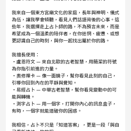
我來自一個東方宮廟文化的家庭，長年與神明、儀式
為伍，讓我學會傾聽，看見人們話語背後的心事。這
些年，我選擇走上占卜師的路，不為預言未來，而是
希望成為一個溫柔的陪伴者，在你迷惘、疲憊、或想
更認識自己的時刻，與你一起找出屬於你的路。
我擅長使用：
・盧恩符文 — 來自北歐的古老智慧，用簡潔的符號
為你指引前進的力量。
・奧修禪卡 — 像一面鏡子，幫你看見此刻的自己，
引導你回到內在的平靜與覺知。
・易經占卜 — 中華古老智慧，幫你看見變動中的可
能與轉機。
・測字占卜 — 用一個字，打開你內心的訊息盒子，
有時，一個字就能道破你的困惑。
我相信，占卜不只是「知道答案」，更是一段「與自