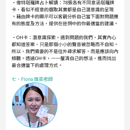
・偉特塔羅牌占卜解讀：78張各有不同意涵塔羅牌
卡，看似不經意的選取其實都是自己潛意識的呈現
。藉由牌卡的顯示可以客觀分析自己當下面對問題應
有的態度及方法，提供在迷惘中的你最適當的建議。
・OH卡：潛意識探索，遇到問題的我們，其實內心
都知道答案，只是那個小小的聲音被忽略而不自知。
所以，我們需要的不是往外尋求解答，而是應該向內
傾聽。透過OH卡，一一釐清自己的想法，進而找出
最合適當下的處理方式。
七、Fiona 逸芸老師