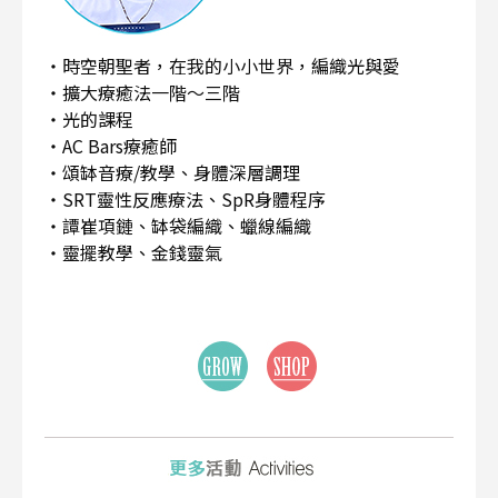
・時空朝聖者，在我的小小世界，編織光與愛
・擴大療癒法一階～三階
・光的課程
・AC Bars療癒師
・頌缽音療/教學、身體深層調理
・SRT靈性反應療法、SpR身體程序
・譚崔項鏈、缽袋編織、蠟線編織
・靈擺教學、金錢靈氣