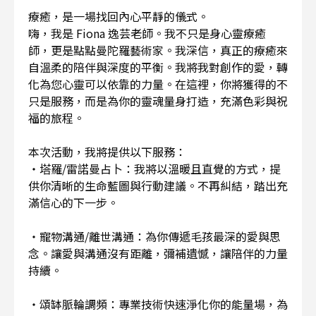
療癒，是一場找回內心平靜的儀式。
嗨，我是 Fiona 逸芸老師。我不只是身心靈療癒
師，更是點點曼陀羅藝術家。我深信，真正的療癒來
自溫柔的陪伴與深度的平衡。我將我對創作的愛，轉
化為您心靈可以依靠的力量。在這裡，你將獲得的不
只是服務，而是為你的靈魂量身打造，充滿色彩與祝
福的旅程。
本次活動，我將提供以下服務：
・塔羅/雷諾曼占卜：我將以溫暖且直覺的方式，提
供你清晰的生命藍圖與行動建議。不再糾結，踏出充
滿信心的下一步。
・寵物溝通/離世溝通：為你傳遞毛孩最深的愛與思
念。讓愛與溝通沒有距離，彌補遺憾，讓陪伴的力量
持續。
・頌缽脈輪調頻：專業技術快速淨化你的能量場，為