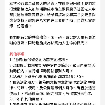
本次公益嘉年華最大的意義，在於愛與回饋！我們將
把活動總收入扣除活動成本後全數捐贈予社團法人中
華民國展業教育協會，給予特境婦女和其子女更多關
懷與支持，讓您在探索內在世界的同時，也為社會增
添一份溫暖。
我們期待您的共襄盛舉，來一趟，讓您對人生有更清
晰的視野，同時也能成為點亮她人生命的微光。
其他事項
1.主辦單位保留活動內容更動權利。
2.您將於活動前收到提醒信件或簡訊，當日再請於活
動時段內，自行選擇時間點報到入場。
3.現場占卜與身心靈服務截止時間為16：30。
4.報名活動朋友，視為同意授權主辦單位於活動中拍
攝、紀錄、使用、及公開展示個人肖像、聲音於活動
作品上，除基於宣傳用途之播放、展出或登載行為
外，不作其他用途。
5.報名講座朋友，視為同意後續收到主辦單位舉辦之