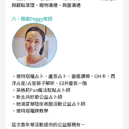
與觀點清理、寵物溝通、與靈溝通
六、佩姬Peggy老師
・偉特塔羅占卜、盧恩占卜、靈擺調頻、OH卡、西
洋占星/占星骰子解析、臼井靈氣一階
・英格莉Fun魔法駐點占卜師
・新北共好節公益占卜師
・她渴望華陰街商圈活動公益占卜師
・偉特塔羅牌教學
這次嘉年華活動提供的公益服務有－