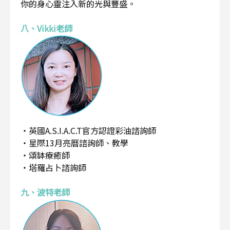
你的身心靈注入新的光與豐盛。
八、Vikki老師
・英國A.S.I.A.C.T官方認證彩油諮詢師
・星際13月亮曆諮詢師、教學
・頌缽療癒師
・塔羅占卜諮詢師
九、波特老師