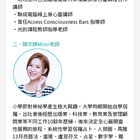
講師
・聯成電腦線上身心靈講師
・曾任Access Consciousness Bars 指導師
・光的課程教師指導老師
二、陳文婷Mimi老師
小學即對神祕學產生極大興趣，大學時期開始自學塔
羅，出社會後經歷出版業、科技業、教育業及管理顧
問業等不同工作10餘年歷練，後來決定全心展開靈
性服務的旅程，系統性學習塔羅占卜、人類圖、馬雅
13月亮曆法、靈擺、盧恩符文、占星、數字學、獨