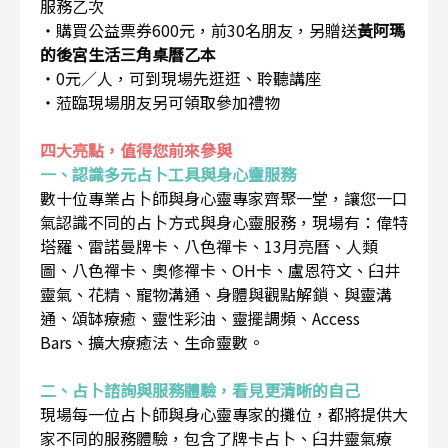
服務乙次
・購買公益票券600元，前30名朋友，另贈送
黃阿瑪
的後宮生活三角桌曆乙本
・0元／人，可到現場先逛逛、聆聽講座
・蒞臨現場朋友另可領取參加禮物
四大亮點，值得您前來參與
一、認識多元占卜工具與身心靈服務
數十位專業占卜師與身心靈專家齊聚一堂，讓您一口
氣認識不同的占卜方式與身心靈服務，現場有：偉特
塔羅、雷諾曼牌卡、八色禪卡、13月亮曆、人類
圖、八色禪卡、奧修禪卡、OH卡、盧恩符文、臼井
靈氣、花精、寵物溝通、身體與觀點解鎖、與靈溝
通、頌缽療癒、靈性彩油、靈擺調頻、Access
Bars、擴大療癒法、生命靈數。
二、占卜諮詢與服務體驗，看見更清晰的自己
現場每一位占卜師與身心靈專家的攤位，都將提供大
家不同的服務體驗，包含了牌卡占卜、臼井靈氣療