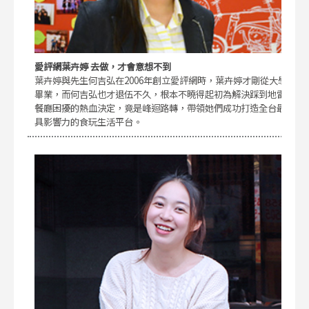
愛評網葉卉婷 去做，才會意想不到
葉卉婷與先生何吉弘在2006年創立愛評網時，葉卉婷才剛從大學
畢業，而何吉弘也才退伍不久，根本不曉得起初為解決踩到地雷
餐廳困擾的熱血決定，竟是峰迴路轉，帶領她們成功打造全台最
具影響力的食玩生活平台。