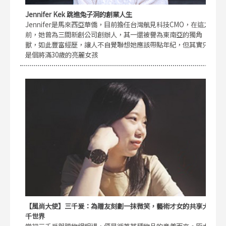
Jennifer Kek 跳進兔子洞的創業人生
Jennifer是馬來西亞華僑，目前擔任台灣航見科技CMO，在這之
前，她曾為三間新創公司創辦人，其一還被譽為東南亞的獨角
獸，如此豐富經歷，讓人不自覺聯想她應該帶點年紀，但其實只
是個將滿30歲的亮麗女孩
【風尚大使】三千爰：為贈友刻劃一抹微笑，藝術才女的共享大
千世界