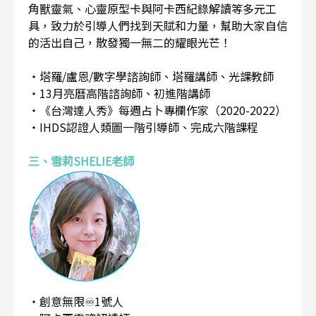
角獸靈氣、心靈原型卡與阿卡西紀錄解讀等多元工
具，致力於引導人們找到天賦和力量，幫助大家自信
的活出自己，散發獨一無二的耀眼光芒！
・塔羅/盧恩/數字學諮詢師、塔羅講師、光課教師
・13月亮曆高階諮詢師、初進階講師
・《台灣達人秀》每週占卜專欄作家（2020-2022）
・IHDS認證人類圖一階引導師、完成六階課程
三、雪莉SHELIE老師
・創意無限♾️1號人