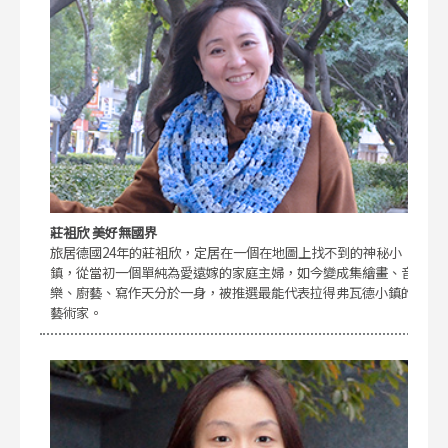
莊袓欣 美好無國界
旅居德國24年的莊袓欣，定居在一個在地圖上找不到的神秘小
鎮，從當初一個單純為愛遠嫁的家庭主婦，如今變成集繪畫、音
樂、廚藝、寫作天分於一身，被推選最能代表拉得弗瓦德小鎮的
藝術家。