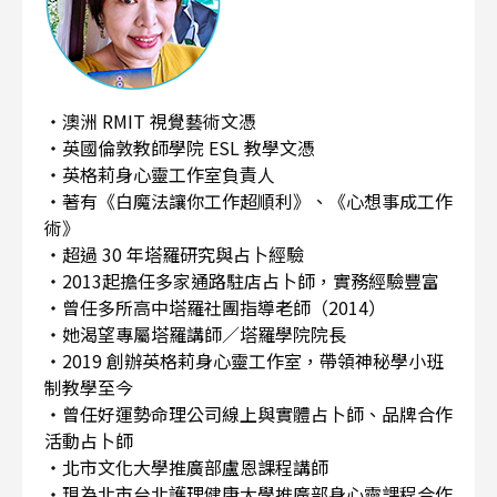
・澳洲 RMIT 視覺藝術文憑
・英國倫敦教師學院 ESL 教學文憑
・英格莉身心靈工作室負責人
・著有《白魔法讓你工作超順利》、《心想事成工作
術》
・超過 30 年塔羅研究與占卜經驗
・2013起擔任多家通路駐店占卜師，實務經驗豐富
・曾任多所高中塔羅社團指導老師（2014）
・她渴望專屬塔羅講師／塔羅學院院長
・2019 創辦英格莉身心靈工作室，帶領神秘學小班
制教學至今
・曾任好運勢命理公司線上與實體占卜師、品牌合作
活動占卜師
・北市文化大學推廣部盧恩課程講師
・現為北市台北護理健康大學推廣部身心靈課程合作