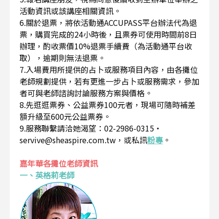
活動資訊或該講座相關資訊。
6.關於退票，將依活動通ACCUPASS平台辦法代為退
票，購買完成的24小時後，且票券可使用時間前8日
辦理，酌收票價10%退票手續費（為活動通平台收
取），逾期則無法退票。
7.入場費用所提供的占卜或服務項目內容，由各攤位
老師規劃提供，若有更進一步占卜或服務需求，參加
者可與老師諮詢討論服務方案與價格。
8.先逛逛票券、公益票券100元者，現場可隨時補差
額升級至600元公益票券。
9.服務聯繫請洽她渴望：02-2986-0315・
servive@sheaspire.com.tw，或私訊
粉專
。
嘉年華各攤位老師資訊
一、英格莉老師