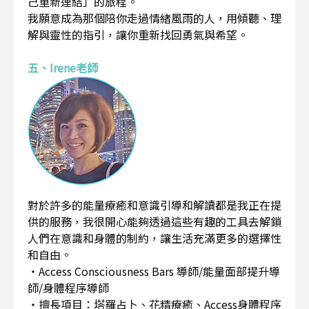
己重新連結」的旅程。
我願意成為那個陪你走過情緒風雨的人，用傾聽、理
解與靈性的指引，讓你重新找回勇氣與希望。
五、Irene老師
對於許多的能量療癒和意識引導和解讀都是我正在提
供的服務，我很開心能夠透過這些有趣的工具去解鎖
人們在意識和身體的制約，讓生活充滿更多的選擇性
和自由。
・Access Consciousness Bars 導師/能量面部提升導
師/身體程序導師
・擅長項目：塔羅占卜、花精療癒、Access身體程序