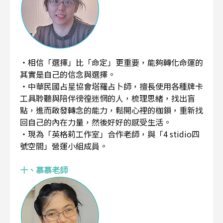
・相信「選擇」比「命定」更重要，能夠轉化命運的
其實是自己的信念與選擇。
・中華民國占星協會塔羅占卜師，擅長使用各種牌卡
工具聆聽與陪伴徬徨迷惘的人，梳理思緒，找出盲
點，進而啟發轉念的能力，鬆開心裡的枷鎖，重新找
回自己的內在力量，然後好好的感受生活。
・現為「英格莉工作室」合作老師，與「4 stidio四
號空間」營運小組成員。
十、慕慕老師