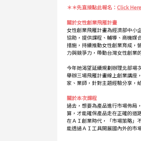
＊＊先直接點此報名：
Click Her
關於女性創業飛雁計畫
女性創業飛雁計畫為經濟部中小
協助，提供課程、輔導、商機媒
措施，持續推動女性創業育成，
力與競爭力，帶動台灣女性創業
今年她渴望延續規劃辦理北部場
舉辦三場飛雁計畫線上創業講座
家、業師，針對主題經驗分享，
關於本次課程
過去，想要為產品進行市場佈局
算，才能確保產品走在正確的道
在ＡＩ創業時代，「市場策略」
能透過ＡＩ工具開展國內外的市