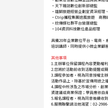
・天下雜誌數位創新部總監
・雄獅旅遊經營企劃室資深經理、
・Ctrip攜程集團途風旅遊 商
・欣傳媒社群平台營運總監
・104資訊科技數位產品經理
具備20年企業數位平台、電商、系
培訓講師，同時提供小微企業顧
其他事項
1.主辦單位保留課程內容更動權
2.您將於活動前收到活動提醒或
3.課程參加者，視為同意授權主
活動作品上，除基於宣傳用途之
4.課程中所涉及之市場分析、創
資建議或商業保證；學員應依自
5.報名課程者，視為同意後續
6.服務聯繫請洽她渴望：02-2986-03