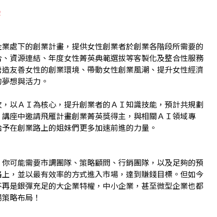
e
企業處下的創業計畫，提供女性創業者於創業各階段所需要的
合、資源連結、年度女性菁英典範選拔等客製化及整合性服務
營造友善女性的創業環境、帶動女性創業風潮、提升女性經濟
的夢想與活力。
次，以ＡＩ為核心，提升創業者的ＡＩ知識技能，預計共規劃
，講座中邀請飛雁計畫創業菁英獎得主，與相關ＡＩ領域專
給予在創業路上的姐妹們更多加速前進的力量。
，你可能需要市調團隊、策略顧問、行銷團隊，以及足夠的預
路上，並以最有效率的方式進入市場，達到賺錢目標。但如今
不再是銀彈充足的大企業特權，中小企業，甚至微型企業也都
場策略布局！