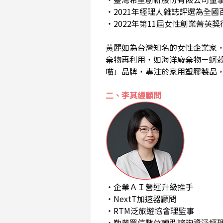
・2021年經理人雜誌評選為全國
・2022年第11屆女性創業菁英獎
黃麗如為台灣知名的女性企業家
棄物再利用，如海洋廢棄物－蚵
喵」品牌，專注於家用塑膠製品
二、李其縵顧問
・企業ＡＩ營運升級推手
・NextT加速器顧問
・RTM泛旅遊協會理監事
・勤業眾信數位轉型諮詢資深經