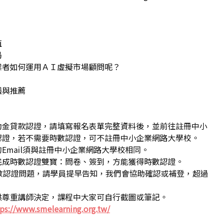
值
局
業者如何運用ＡＩ虛擬市場顧問呢？
議與推薦
動金貸款認證，請填寫報名表單完整資料後，並前往註冊中小
認證，若不需要時數認證，可不註冊中小企業網路大學校。
Email須與註冊中小企業網路大學校相同。
完成時數認證雙寶：問卷、簽到，方能獲得時數認證。
數認證問題，請學員提早告知，我們會協助確認或補登，超過
供尊重講師決定，課程中大家可自行截圖或筆記。
ps://www.smelearning.org.tw/