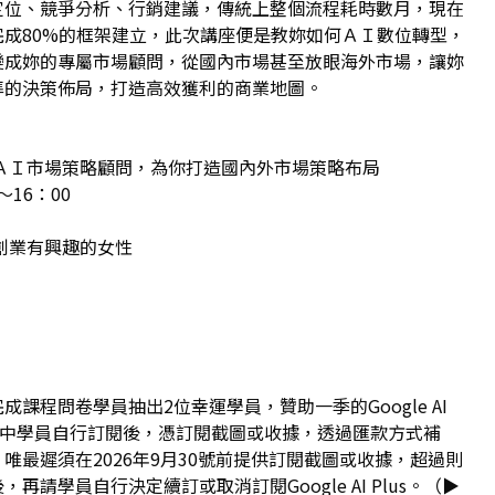
定位、競爭分析、行銷建議，傳統上整個流程耗時數月，現在
成80%的框架建立，此次講座便是教妳如何ＡＩ數位轉型，
變成妳的專屬市場顧問，從國內市場甚至放眼海外市場，讓妳
準的決策佈局，打造高效獲利的商業地圖。
ＡＩ市場策略顧問，為你打造國內外市場策略布局
～16：00
創業有興趣的女性
課程問卷學員抽出2位幸運學員，贊助一季的Google AI
，請抽中學員自行訂閱後，憑訂閱截圖或收據，透過匯款方式補
唯最遲須在2026年9月30號前提供訂閱截圖或收據，超過則
請學員自行決定續訂或取消訂閱Google AI Plus。（▶