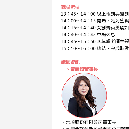
課程流程
13：45～14：00 線上報到與簽到
14：00～14：15 開場、她渴
14：15～14：40 女創菁英黃
14：40～14：45 中場休息
14：45～15：50 李其縵老師主
15：50～16：00 總結、完成
講師資訊
一、黃麗如董事長
・水順股份有限公司董事長
・臺灣希望創新股份有限公司董