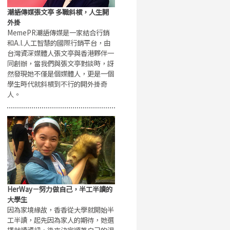
潮語傳媒張文亭 多職斜槓，人生開
外掛
MemePR潮語傳媒是一家結合行銷
和A.I.人工智慧的國際行銷平台，由
台灣資深媒體人張文亭與香港夥伴一
同創辦，當我們與張文亭對談時，訝
然發現她不僅是個媒體人，更是一個
學生時代就斜槓到不行的開外掛奇
人。
HerWay－努力做自己，半工半讀的
大學生
因為家境緣故，香香從大學就開始半
工半讀，起先因為家人的期待，她選