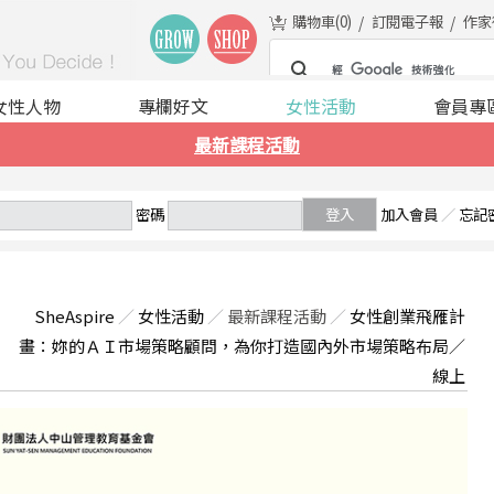
購物車(
0
)
訂閱電子報
作家
女性人物
專欄好文
女性活動
會員專
最新課程活動
密碼
登入
加入會員
／
忘記
SheAspire
／
女性活動
／
最新課程活動
／
女性創業飛雁計
畫：妳的ＡＩ市場策略顧問，為你打造國內外市場策略布局／
線上