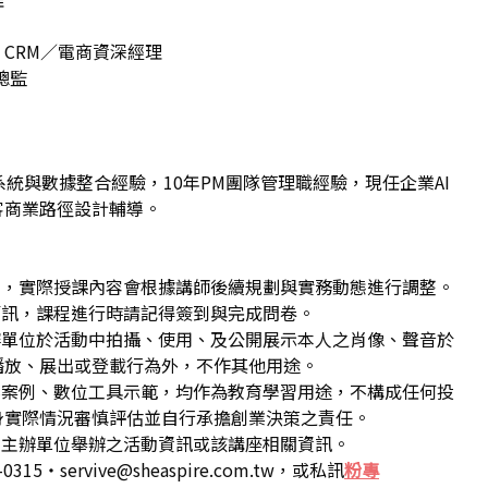
CRM／電商資深經理
務總監
統與數據整合經驗，10年PM團隊管理職經驗，現任企業AI
客商業路徑設計輔導。
利，實際授課內容會根據講師後續規劃與實務動態進行調整。
簡訊，課程進行時請記得簽到與完成問卷。
辦單位於活動中拍攝、使用、及公開展示本人之肖像、聲音於
播放、展出或登載行為外，不作其他用途。
業案例、數位工具示範，均作為教育學習用途，不構成任何投
身實際情況審慎評估並自行承擔創業決策之責任。
收到主辦單位舉辦之活動資訊或該講座相關資訊。
15・servive@sheaspire.com.tw，或私訊
粉專