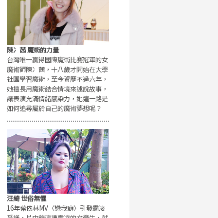
陳冫茜 魔術的力量
台灣唯一贏得國際魔術比賽冠軍的女
魔術師陳冫茜，十八歲才開始在大學
社團學習魔術，至今資歷不過六年，
她擅長用魔術結合情境來述說故事，
讓表演充滿情緒感染力，她這一路是
如何追尋屬於自己的魔術夢想呢？
汪綺 世俗無懼
16年蔡依林MV〈戀我癖〉引發霸凌
爭議，片中飾演遭霸凌的女學生，就