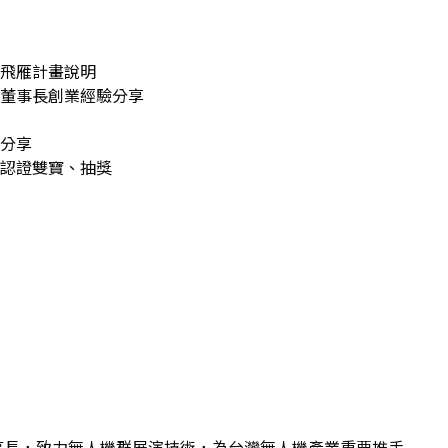
望與飛雁計畫說明
麗如董事長創業經驗分享
題分享
時數認證雙寶、抽獎
事長，致力無人機群展演技術，為台灣無人機產業重要推手