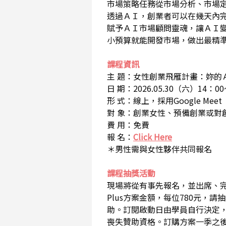
市場策略任務從市場分析、市場
透過ＡＩ，創業者可以在幾天內完
賦予ＡＩ市場顧問靈魂，讓ＡＩ
小預算就能開發市場，做出最精
課程資訊
主 題：女性創業飛雁計畫：妳的
日 期：2026.05.30（六）14：00
形 式：線上，採用Google Meet
對 象：創業女性、預備創業或對
費 用：免費
報 名：
Click Here
＊男性需與女性夥伴共同報名
課程抽獎活動
現場將從有事先報名，並出席、完成
Plus方案金額，每位780元
助。訂閱啟動日由學員自行決定，
喪失贊助資格。訂購方案一季之後，再