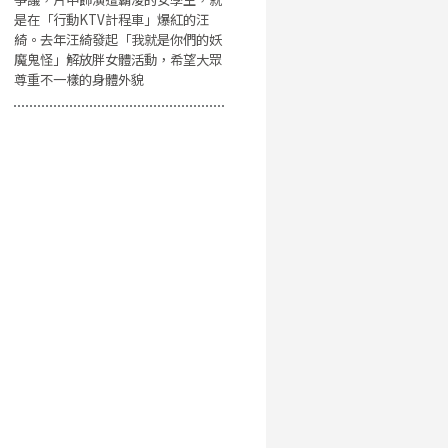
是在「行動KTV計程車」爆紅的汪
綺。去年汪綺發起「我就是你們的妖
魔鬼怪」解放胖女體活動，希望大眾
尊重不一樣的身體外貌