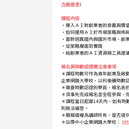
方案參考
）
課程內容
・導入ＡＩ對創業者的意義與價
・如何運用ＡＩ於市場策略與佈
・面對迥異國內與國外市場，創
・從策略層面到實踐
・給創業者的ＡＩ資源與工具建
報名與時數認證需注意事項
＊課程時數可作為青年創業及啟
企業網路大學校，以利後續時數
＊需要時數認證的學員，報名表的
＊須事先完成報名並全程參與、
＊課程當日起算14天內，如有時
則無法補登。
＊簡報版權為講師所有，是否提
＊註冊中小企業網路大學校
：
htt