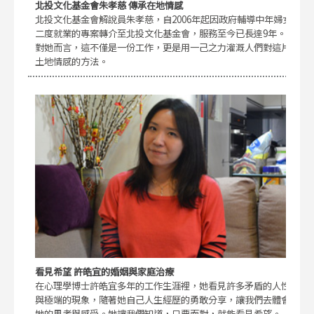
北投文化基金會朱孝慈 傳承在地情感
北投文化基金會解說員朱孝慈，自2006年起因政府輔導中年婦女
二度就業的專案轉介至北投文化基金會，服務至今已長達9年。
對她而言，這不僅是一份工作，更是用一己之力灌溉人們對這片
土地情感的方法。
看見希望 許皓宜的婚姻與家庭治療
在心理學博士許皓宜多年的工作生涯裡，她看見許多矛盾的人性
與極端的現象，隨著她自己人生經歷的勇敢分享，讓我們去體會
她的思考與感受。她讓我們知道，只要面對，就能看見希望。