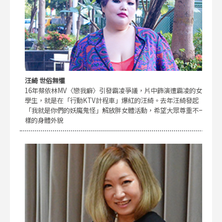
汪綺 世俗無懼
16年蔡依林MV〈戀我癖〉引發霸凌爭議，片中飾演遭霸凌的女
學生，就是在「行動KTV計程車」爆紅的汪綺。去年汪綺發起
「我就是你們的妖魔鬼怪」解放胖女體活動，希望大眾尊重不一
樣的身體外貌