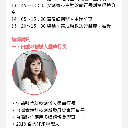
13：45～14：05 女創菁英白璧珍執行長創業經驗分
享
14：05～15：20 黃敬峰創辦人主題分享
15：20～15：30 總結、完成時數認證雙寶、抽獎
講師資訊
一、白璧珍創辦人暨執行長
・宇萌數位科技創辦人暨執行長
・台灣實境科技創新發展協會理事長
・台灣數位應用多媒體協會理事
・2019 百大MVP經理人