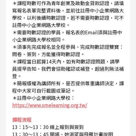
＊課程時數可作為青年創業及啟動金貸款認證，請填
寫報名表單完整資料後，並前往註冊中小企業網路大
學校，以利後續時數認證，若不需要時數認證，可不
註冊中小企業網路大學校。
＊需要時數認證的學員，報名表的Email須與註冊中
小企業網路大學校相同。
＊須事先完成報名並全程參與、完成時數認證雙寶：
問卷、簽到，方能獲得時數認證。
＊課程當日起算14天內，如有時數認證問題，請學
員提早告知，我們會協助確認或補登，超過則無法補
登。
＊簡報版權為講師所有，是否提供尊重講師決定，課
程中大家可自行截圖或筆記。
＊註冊中小企業網路大學校：
https://www.smelearning.org.tw/
課程流程
13：15～13：30 線上報到與簽到
13：30～13：45 開場、她渴望與飛雁計畫說明