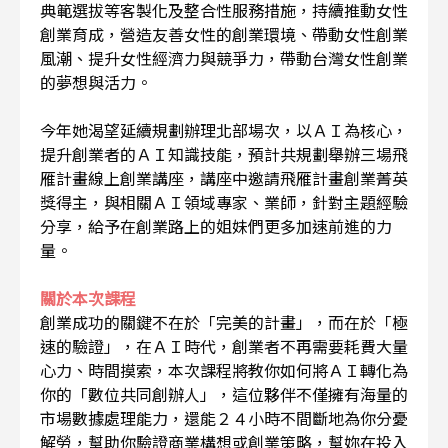
典範選拔等客製化及整合性服務措施，持續推動女性
創業育成，營造友善女性的創業環境、帶動女性創業
風潮、提升女性經濟力與競爭力，帶動台灣女性創業
的夢想與活力。
今年她渴望延續規劃辦理北部場次，以ＡＩ為核心，
提升創業者的ＡＩ知識技能，預計共規劃舉辦三場飛
雁計畫線上創業講座，講座中邀請飛雁計畫創業菁英
獎得主，與相關ＡＩ領域專家、業師，針對主題經驗
分享，給予在創業路上的姐妹們更多加速前進的力
量。
關於本次課程
創業成功的關鍵不在於「完美的計畫」，而在於「極
速的驗證」，在ＡＩ時代，創業者不再需要耗費大量
心力、時間摸索，本次課程將教你如何將ＡＩ轉化為
你的「數位共同創辦人」，這位夥伴不僅擁有海量的
市場數據處理能力，還能２４小時不間斷地為你分憂
解勞，幫助你驗證商業構想或創業策略，幫妳在投入