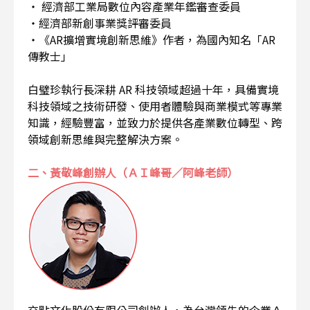
・ 經濟部工業局數位內容產業年鑑審查委員
・經濟部新創事業獎評審委員
・《AR擴增實境創新思維》作者，為國內知名「AR
傳教士」
白璧珍執行長深耕 AR 科技領域超過十年，具備實境
科技領域之技術研發、使用者體驗與商業模式等專業
知識，經驗豐富，並致力於提供各產業數位轉型、跨
領域創新思維與完整解決方案。
二、黃敬峰創辦人（ＡＩ峰哥／阿峰老師）
交點文化股份有限公司創辦人，為台灣領先的企業Ａ