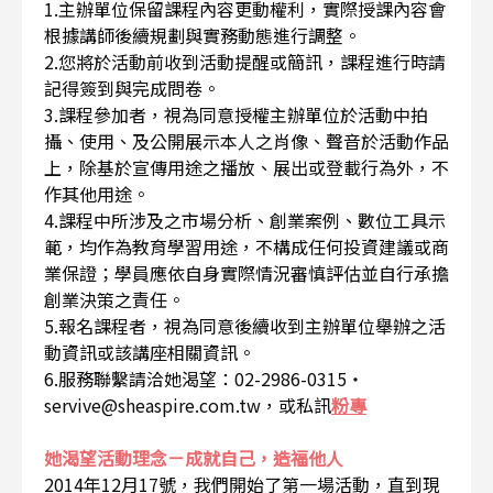
1.主辦單位保留課程內容更動權利，實際授課內容會
根據講師後續規劃與實務動態進行調整。
2.您將於活動前收到活動提醒或簡訊，課程進行時請
記得簽到與完成問卷。
3.課程參加者，視為同意授權主辦單位於活動中拍
攝、使用、及公開展示本人之肖像、聲音於活動作品
上，除基於宣傳用途之播放、展出或登載行為外，不
作其他用途。
4.課程中所涉及之市場分析、創業案例、數位工具示
範，均作為教育學習用途，不構成任何投資建議或商
業保證；學員應依自身實際情況審慎評估並自行承擔
創業決策之責任。
5.報名課程者，視為同意後續收到主辦單位舉辦之活
動資訊或該講座相關資訊。
6.服務聯繫請洽她渴望：02-2986-0315・
servive@sheaspire.com.tw，或私訊
粉專
她渴望活動理念－成就自己，造福他人
2014年12月17號，我們開始了第一場活動，直到現