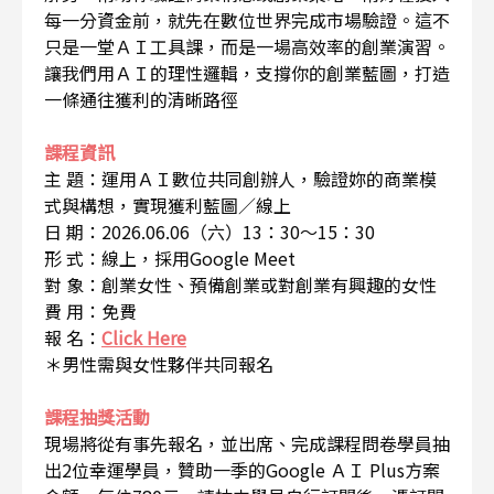
每一分資金前，就先在數位世界完成市場驗證。這不
只是一堂ＡＩ工具課，而是一場高效率的創業演習。
讓我們用ＡＩ的理性邏輯，支撐你的創業藍圖，打造
一條通往獲利的清晰路徑
課程資訊
主 題：運用ＡＩ數位共同創辦人，驗證妳的商業模
式與構想，實現獲利藍圖／線上
日 期：2026.06.06（六）13：30～15：30
形 式：線上，採用Google Meet
對 象：創業女性、預備創業或對創業有興趣的女性
費 用：免費
報 名：
Click Here
＊男性需與女性夥伴共同報名
課程抽獎活動
現場將從有事先報名，並出席、完成課程問卷學員抽
出2位幸運學員，贊助一季的Google ＡＩ Plus方案