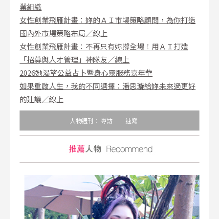
業組織
女性創業飛雁計畫：妳的ＡＩ市場策略顧問，為你打造
國內外市場策略布局／線上
女性創業飛雁計畫：不再只有妳撐全場！用ＡＩ打造
「招募與人才管理」神隊友／線上
2026她渴望公益占卜暨身心靈服務嘉年華
如果重啟人生，我的不同選擇：潘思璇給妳未來過更好
的建議／線上
人物週刊：
專訪
速寫