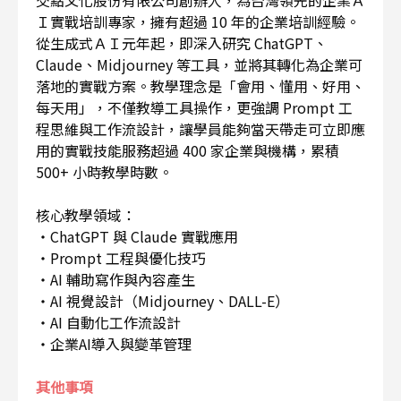
Ｉ實戰培訓專家，擁有超過 10 年的企業培訓經驗。
從生成式ＡＩ元年起，即深入研究 ChatGPT、
Claude、Midjourney 等工具，並將其轉化為企業可
落地的實戰方案。教學理念是「會用、懂用、好用、
每天用」，不僅教導工具操作，更強調 Prompt 工
程思維與工作流設計，讓學員能夠當天帶走可立即應
用的實戰技能服務超過 400 家企業與機構，累積
500+ 小時教學時數。
核心教學領域：
・ChatGPT 與 Claude 實戰應用
・Prompt 工程與優化技巧
・AI 輔助寫作與內容產生
・AI 視覺設計（Midjourney、DALL-E）
・AI 自動化工作流設計
・企業AI導入與變革管理
其他事項