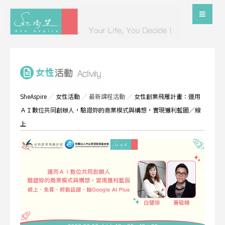
SheAspire
／
女性活動
／
最新課程活動
／
女性創業飛雁計畫：運用
ＡＩ數位共同創辦人，驗證妳的商業模式與構想，實現獲利藍圖／線
上