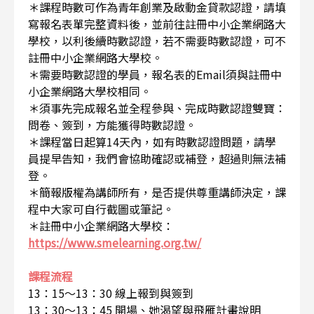
＊課程時數可作為青年創業及啟動金貸款認證，請填
寫報名表單完整資料後，並前往註冊中小企業網路大
學校，以利後續時數認證，若不需要時數認證，可不
註冊中小企業網路大學校。
＊需要時數認證的學員，報名表的Email須與註冊中
小企業網路大學校相同。
＊須事先完成報名並全程參與、完成時數認證雙寶：
問卷、簽到，方能獲得時數認證。
＊課程當日起算14天內，如有時數認證問題，請學
員提早告知，我們會協助確認或補登，超過則無法補
登。
＊簡報版權為講師所有，是否提供尊重講師決定，課
程中大家可自行截圖或筆記。
＊註冊中小企業網路大學校：
https://www.smelearning.org.tw/
課程流程
13：15～13：30 線上報到與簽到
13：30～13：45 開場、她渴望與飛雁計畫說明