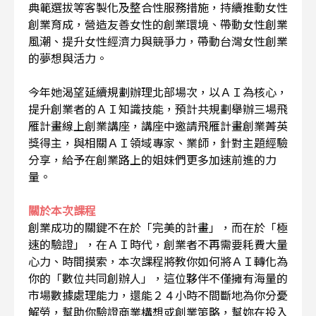
典範選拔等客製化及整合性服務措施，持續推動女性
創業育成，營造友善女性的創業環境、帶動女性創業
風潮、提升女性經濟力與競爭力，帶動台灣女性創業
的夢想與活力。
今年她渴望延續規劃辦理北部場次，以ＡＩ為核心，
提升創業者的ＡＩ知識技能，預計共規劃舉辦三場飛
雁計畫線上創業講座，講座中邀請飛雁計畫創業菁英
獎得主，與相關ＡＩ領域專家、業師，針對主題經驗
分享，給予在創業路上的姐妹們更多加速前進的力
量。
關於本次課程
創業成功的關鍵不在於「完美的計畫」，而在於「極
速的驗證」，在ＡＩ時代，創業者不再需要耗費大量
心力、時間摸索，本次課程將教你如何將ＡＩ轉化為
你的「數位共同創辦人」，這位夥伴不僅擁有海量的
市場數據處理能力，還能２４小時不間斷地為你分憂
解勞，幫助你驗證商業構想或創業策略，幫妳在投入