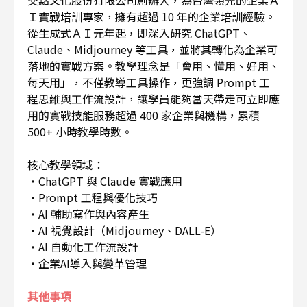
Ｉ實戰培訓專家，擁有超過 10 年的企業培訓經驗。
從生成式ＡＩ元年起，即深入研究 ChatGPT、
Claude、Midjourney 等工具，並將其轉化為企業可
落地的實戰方案。教學理念是「會用、懂用、好用、
每天用」，不僅教導工具操作，更強調 Prompt 工
程思維與工作流設計，讓學員能夠當天帶走可立即應
用的實戰技能服務超過 400 家企業與機構，累積
500+ 小時教學時數。
核心教學領域：
・ChatGPT 與 Claude 實戰應用
・Prompt 工程與優化技巧
・AI 輔助寫作與內容產生
・AI 視覺設計（Midjourney、DALL-E）
・AI 自動化工作流設計
・企業AI導入與變革管理
其他事項