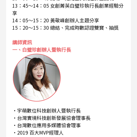
13：45～14：05 女創菁英白璧珍執行長創業經驗分
享
14：05～15：20 黃敬峰創辦人主題分享
15：20～15：30 總結、完成時數認證雙寶、抽獎
講師資訊
一、白璧珍創辦人暨執行長
・宇萌數位科技創辦人暨執行長
・台灣實境科技創新發展協會理事長
・台灣數位應用多媒體協會理事
・2019 百大MVP經理人