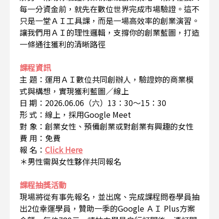
每一分資金前，就先在數位世界完成市場驗證。這不
只是一堂ＡＩ工具課，而是一場高效率的創業演習。
讓我們用ＡＩ的理性邏輯，支撐你的創業藍圖，打造
一條通往獲利的清晰路徑
課程資訊
主 題：運用ＡＩ數位共同創辦人，驗證妳的商業模
式與構想，實現獲利藍圖／線上
日 期：2026.06.06（六）13：30～15：30
形 式：線上，採用Google Meet
對 象：創業女性、預備創業或對創業有興趣的女性
費 用：免費
報 名：
Click Here
＊男性需與女性夥伴共同報名
課程抽獎活動
現場將從有事先報名，並出席、完成課程問卷學員抽
出2位幸運學員，贊助一季的Google ＡＩ Plus方案