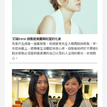
艾瑞Irene 接髮是美麗與盼望的化身
有客戶生病後一直戴假髮，她總是等先生入睡再脫掉假髮，早一
步起床戴上，遮掩著生活聽起來很心疼，接髮後她終於不再害怕
脫去假髮必須面對最真實的自己以及別人注視的眼光，非常開
心。