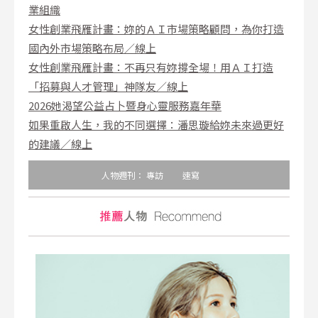
業組織
女性創業飛雁計畫：妳的ＡＩ市場策略顧問，為你打造
國內外市場策略布局／線上
女性創業飛雁計畫：不再只有妳撐全場！用ＡＩ打造
「招募與人才管理」神隊友／線上
2026她渴望公益占卜暨身心靈服務嘉年華
如果重啟人生，我的不同選擇：潘思璇給妳未來過更好
的建議／線上
人物週刊：
專訪
速寫