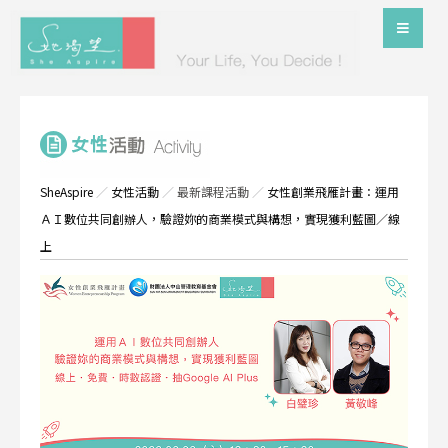
SheAspire
／
女性活動
／
最新課程活動
／
女性創業飛雁計畫：運用
ＡＩ數位共同創辦人，驗證妳的商業模式與構想，實現獲利藍圖／線
上