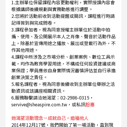
1.主辦單位保留課程內容更動權利，實際授課內容會
根據講師後續規劃與實務動態進行調整。
2.您將於活動前收到活動提醒或簡訊，課程進行時請
記得簽到與完成問卷。
3.課程參加者，視為同意授權主辦單位於活動中拍
攝、使用、及公開展示本人之肖像、聲音於活動作品
上，除基於宣傳用途之播放、展出或登載行為外，不
作其他用途。
4.課程中所涉及之市場分析、創業案例、數位工具示
範，均作為教育學習用途，不構成任何投資建議或商
業保證；學員應依自身實際情況審慎評估並自行承擔
創業決策之責任。
5.報名課程者，視為同意後續收到主辦單位舉辦之活
動資訊或該講座相關資訊。
6.服務聯繫請洽她渴望：02-2986-0315・
servive@sheaspire.com.tw，或私訊
粉專
她渴望活動理念－成就自己，造福他人
2014年12月17號，我們開始了第一場活動，直到現