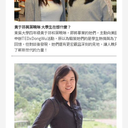
黃于芬與葉曉琳 大學生在想什麼？
東吳大學四年級黃于芬和葉曉琳，即將畢業的她們，主動向美國
申辦TEDxDongWu活動，原以為驅策她們的是學生熱情與為了
回憶，但對談後發現，她們還有更宏觀且深刻的見地，讓人瞧見
了嶄新世代的力量！