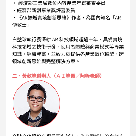
・ 經濟部工業局數位內容產業年鑑審查委員
・經濟部新創事業獎評審委員
・《AR擴增實境創新思維》作者，為國內知名「AR
傳教士」
白璧珍執行長深耕 AR 科技領域超過十年，具備實境
科技領域之技術研發、使用者體驗與商業模式等專業
知識，經驗豐富，並致力於提供各產業數位轉型、跨
領域創新思維與完整解決方案。
二、黃敬峰創辦人（ＡＩ峰哥／阿峰老師）
交點文化股份有限公司創辦人，為台灣領先的企業Ａ