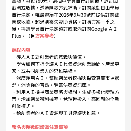
金額，每位780元，請抽中學員自行訂閱後，憑訂閱
截圖或收據，透過匯款方式補助。訂閱啟動日由學員
自行決定，唯最遲須在2026年9月30號前提供訂閱截
圖或收據，超過則喪失贊助資格。訂購方案一季之
後，再請學員自行決定續訂或取消訂閱Google ＡＩ
Plus。（▶
方案參考
）
課程內容
・導入ＡＩ對創業者的意義與價值。
・學習如何下指令讓ＡＩ具備資深創業顧問、產業專
家、或共同創業人的思維架構。
・深度運用ＡＩ，幫助創業者挖掘與探索真實市場狀
況，消除你的盲點，豐富決策資訊庫。
・利用ＡＩ檢視商業策略與構想，生成多樣化變現方
案，增加創業獲利機率，兌現輕投入，高回報的全新
創業模式。
・給創業者的ＡＩ資源與工具建議與推薦。
報名與時數認證需注意事項