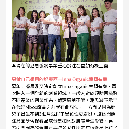
▲現在的潘思璇將事業重心投注在童顏有機上面
只做自己想用的好東西－Inna Organic童顏有機
隔年，潘思璇又決定創立Inna Organic童顏有機，再
次跨入一個全新的創業領域。一般人對於短時間橫跨
不同產業的創業作為，肯定感到不解。潘思璇表示早
在代理Mbox飾品之前就有此想法，一方面是因為她
兒子出生不到3個月就得了異位性皮膚炎，讓她開始
注意並學習保養品成分是如何對肌膚產生影響，另一
方面是因為發現自己與眾多女性朋友在保養品上花了