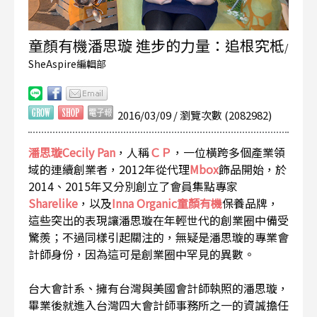
童顏有機潘思璇 進步的力量：追根究柢
/
SheAspire編輯部
2016/03/09 / 瀏覽次數 (2082982)
潘思璇Cecily Pan
，人稱
ＣＰ
，一位橫跨多個產業領
域的連續創業者，2012年從代理
Mbox
飾品開始，於
2014、2015年又分別創立了會員集點專家
Sharelike
，以及
Inna Organic童顏有機
保養品牌，
這些突出的表現讓潘思璇在年輕世代的創業圈中備受
驚羨；不過同樣引起關注的，無疑是潘思璇的專業會
計師身份，因為這可是創業圈中罕見的異數。
台大會計系、擁有台灣與美國會計師執照的潘思璇，
畢業後就進入台灣四大會計師事務所之一的資誠擔任