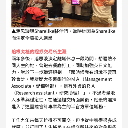
▲潘思璇與Sharelike夥伴們，當時她因為Sharelike
而決定全職投入創業
追根究柢的證券交易所生涯
兩年多後，潘思璇決定離職休息一段時間，想體驗不
同人生的她，曾跑去餐廳打工，同時加強英日文能
力，對於下一步職涯規劃，「那時候我有想說不要再
幹會計，我履歷大多丟銀行的ＭＡ（Management
Associate，儲備幹部），還有外資的ＲＡ
（Research assistant，研究助理） 」，不過考量收
入水準與穩定性，在通過證交所面試後，她最終選擇
進入了這圍繞會計專業為主的半官方單位職務。
工作九年來每天忙得不可開交，但也從中獲得很多成
就感，並打開了人生格局。在證交所往來的對象很多