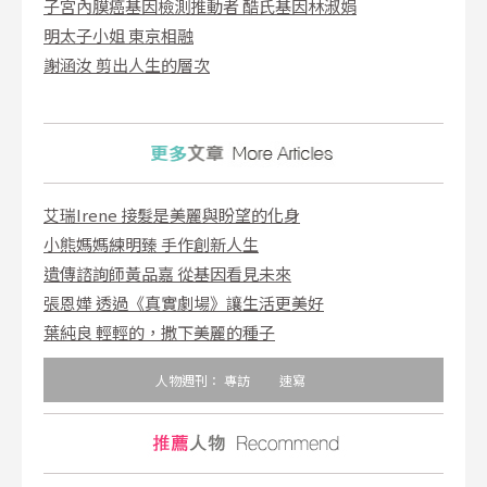
子宮內膜癌基因檢測推動者 酷氏基因林淑娟
明太子小姐 東京相融
謝涵汝 剪出人生的層次
艾瑞Irene 接髮是美麗與盼望的化身
小熊媽媽練明臻 手作創新人生
遺傳諮詢師黃品嘉 從基因看見未來
張恩嬅 透過《真實劇場》讓生活更美好
葉純良 輕輕的，撒下美麗的種子
人物週刊：
專訪
速寫