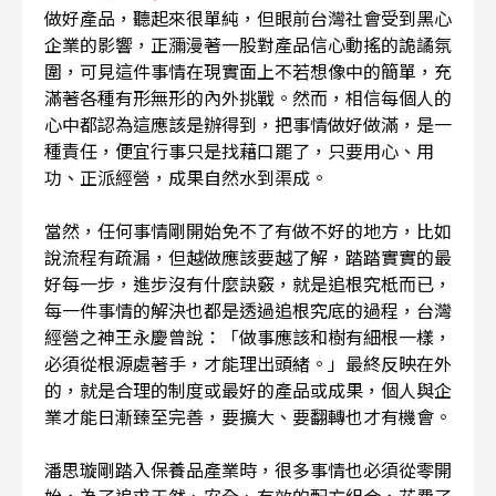
做好產品，聽起來很單純，但眼前台灣社會受到黑心
企業的影響，正瀰漫著一股對產品信心動搖的詭譎氛
圍，可見這件事情在現實面上不若想像中的簡單，充
滿著各種有形無形的內外挑戰。然而，相信每個人的
心中都認為這應該是辦得到，把事情做好做滿，是一
種責任，便宜行事只是找藉口罷了，只要用心、用
功、正派經營，成果自然水到渠成。
當然，任何事情剛開始免不了有做不好的地方，比如
說流程有疏漏，但越做應該要越了解，踏踏實實的最
好每一步，進步沒有什麼訣竅，就是追根究柢而已，
每一件事情的解決也都是透過追根究底的過程，台灣
經營之神王永慶曾說：「做事應該和樹有細根一樣，
必須從根源處著手，才能理出頭緒。」最終反映在外
的，就是合理的制度或最好的產品或成果，個人與企
業才能日漸臻至完善，要擴大、要翻轉也才有機會。
潘思璇剛踏入保養品產業時，很多事情也必須從零開