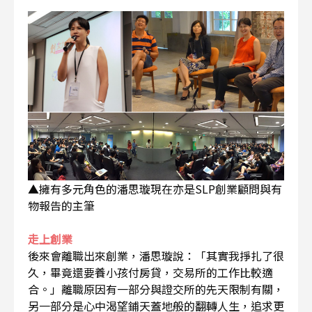
▲擁有多元角色的潘思璇現在亦是SLP創業顧問與有
物報告的主筆
走上創業
後來會離職出來創業，潘思璇說：「其實我掙扎了很
久，畢竟還要養小孩付房貸，交易所的工作比較適
合。」離職原因有一部分與證交所的先天限制有關，
另一部分是心中渴望鋪天蓋地般的翻轉人生，追求更