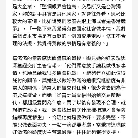
是大企業，「整個眼界會拉高，交易所又是台灣獨
家，妳的對手其實是其他國家，就會往外看，思考比
較大的事情，比如說我們怎麼去跟上海或者是香港競
爭」，「一路下來我覺得有替國家社會做事情，我對
這個資本市場是有貢獻的，例如查地雷股、修正不合
理的法規，我覺得我做的事情是有意義的。」
這滿滿的意義感與價值感的背後，顯見她的好表現與
深獲證交所主管信賴，「他們願意放手讓我做很多事
情，也願意給我很多機會挑戰」，能夠建立如此值得
託付的關係，與她追求做好做滿的追根究柢態度有非
常大的關係。通常人們被交付任務，很少會去問為什
麼要這樣做，而她「從審計員查帳開始到交易所時
代，都超級愛問為什麼，問了以後有發現不合理，就
想把它改掉，我一定會找出到底什麼樣措施才會預防
錯誤再度發生」，合理化就是要做好，要求完整，不
能只做表面功夫，一點一滴都要考慮，當秉持這樣做
好做滿的態度與主管溝通時，往往能夠獲得支持。