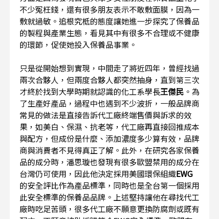
不少冤枉錢，還有很多朋友表示不敢敷面膜，因為一
敷就過敏。追根究柢的態度讓她進一步探究了保養品
的製程與產業生態，看見其中有很多不合理或不健康
的環節，促使她投入保養品事業。
只是從開始想到實現，中間走了將近四年，曾經找過
兩次合夥人，但兩度合夥人都突然抽身，直到第三次
才終於找到大學時期就認識的化工系學長
王傑民
。為
了生產好產品，過程中也遇到不少波折，一般品牌商
常見的做法是直接告訴代工廠終端售價與訴求的效
果，如美白、保濕、抗老等，代工廠再直接回推成本
與配方，但成份是什麼、添加濃度多少算有效，品牌
商與消費者不見得真正了解。此外，在研究各家保養
品的成分時，潘思璇也發現有很多歐盟禁用的成分在
台灣仍可使用，因此他決定採用美國環保組織
EWG
的安全評比作為產品標準，同時也是全台第一個採用
此安全標準的保養品品牌。上述堅持讓他在尋找代工
廠時吃足苦頭，很多代工廠不願意更換防腐劑或既有