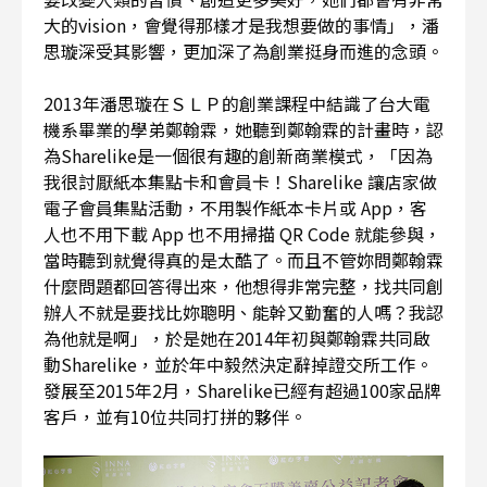
大的vision，會覺得那樣才是我想要做的事情」，潘
思璇深受其影響，更加深了為創業挺身而進的念頭。
2013年潘思璇在ＳＬＰ的創業課程中結識了台大電
機系畢業的學弟鄭翰霖，她聽到鄭翰霖的計畫時，認
為Sharelike是一個很有趣的創新商業模式，「因為
我很討厭紙本集點卡和會員卡！Sharelike 讓店家做
電子會員集點活動，不用製作紙本卡片或 App，客
人也不用下載 App 也不用掃描 QR Code 就能參與，
當時聽到就覺得真的是太酷了。而且不管妳問鄭翰霖
什麼問題都回答得出來，他想得非常完整，找共同創
辦人不就是要找比妳聰明、能幹又勤奮的人嗎？我認
為他就是啊」，於是她在2014年初與鄭翰霖共同啟
動Sharelike，並於年中毅然決定辭掉證交所工作。
發展至2015年2月，Sharelike已經有超過100家品牌
客戶，並有10位共同打拼的夥伴。