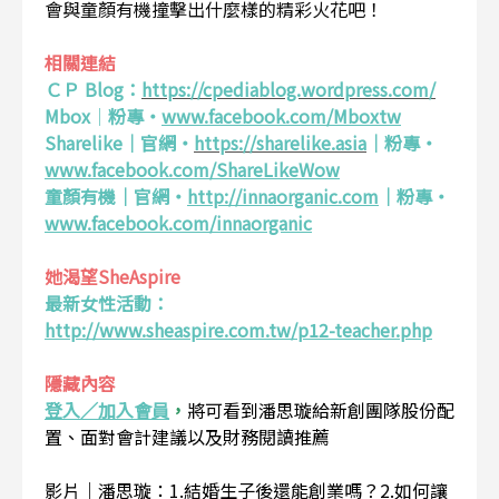
會與童顏有機撞擊出什麼樣的精彩火花吧！
相關連結
ＣＰ Blog：
https://cpediablog.wordpress.com/
Mbox
｜
粉專・
www.facebook.com/Mboxtw
Sharelike｜官網・
https://sharelike.asia
｜粉專・
www.facebook.com/ShareLikeWow
童顏有機｜官網・
http://innaorganic.com
｜粉專・
www.facebook.com/innaorganic
她渴望SheAspire
最新女性活動：
http://www.sheaspire.com.tw/p12-teacher.php
隱藏內容
登入／加入會員
，
將可看到潘思璇給新創團隊股份配
置、面對會計建議以及財務閱讀推薦
影片｜潘思璇：1.結婚生子後還能創業嗎？2.如何讓