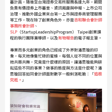
審計員，隨後至台灣證券交易所服務長達九年，期間
負責有價證券上市審查、資訊揭露與申報、上市公司
治理、推動外國企業來台第一上市與證券商管理服務
等工作，現在除了創業角色外，亦是
杏和聯合會計師
事務所會計師
、
SLP
（StartupLeadershipProgram） Taipei創業課
程的執行團隊兼導師，以及
有物報告
的電子報主筆。
專業而多元創業的角色已經成了外界對潘思璇的印
象，每天她像隻忙碌的蜜蜂，每個人從不同的位置與
她共振共舞，究竟是什麼樣的原因，讓潘思璇能夠耕
耘這些不同的事業？做事的態度與方法是什麼呢？潘
思璇回答如同會計師面對數字一般俐落乾脆：「
追根
究柢。
」