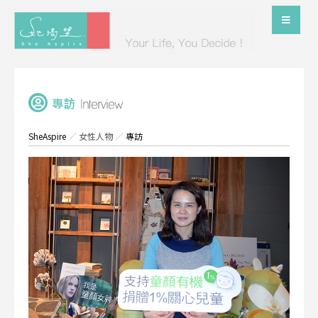
SheAspire
／
女性人物
／
專訪