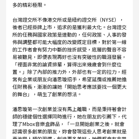
多的精彩極限。
台灣證交所不像港交所或是紐約證交所（NYSE），
後者已經掛牌上市，追求的是獲利最大化。台灣證交
所的任務與國家政策是連動的，任何政策、人事的發
佈與調整都可能大幅度的改變既定目標，對於第一線
的工作者會有努力中斷的挫折感受，底層的聲音不容
易被聽見，即便表現再好也沒有突破性的職涯發展，
「裡面非常的論資排輩，算得出來幾歲會到什麼位
置。」除了內部的推力外，外部也有一定的拉力，經
常有企業或朋友向潘思璇招手，希望延攬或推薦她擔
任財務長，漸漸的讓她「開始思考應該要找一個更大
的舞台」，萌生了創業的想法。
潘思璇第一次創業並沒有馬上離職，而是秉持著會計
師的穩健個性選擇同時進行，她在朋友的引薦下，代
理了Mbox音樂盒飾品，「一旦開始創業之後，就會
認識很多創業的朋友，妳會發現這些人思考創業就是
要改變人類的習慣、創造更多美好，她們都會有非常