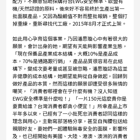
配方，不願意協助採購符合EWG安全標準、歐盟有
機/天然認證的原料，後來好不容易終於生產出第一
批面膜產品，又因為酸鹼值不對而整批報銷，整個打
掉重練，重新尋找代工廠，2015年8月才正式上架。
如此用心孕育這個事業，乃因潘思璇心中有著很大的
願景，會計出身的她，期望有天能夠影響產業生態，
「現在保養品產業成本結構，大概10%是產品成
本，70%是通路跟行銷」，產品品質很容易在此結
構下，變成次要考量或甚至被忽略，潘思璇認為這並
非健康的成本結構，她期望能夠從自身做起，回歸到
做好產品的本質，然而這樣的願景卻遭受很多無情的
嘲笑，「消費者哪裡會在乎什麼有機？沒人知道
EWG安全標準是什麼啦！」「一片150元這麼貴你是
要賣給誰？台灣消費者都貪小便宜！」所幸產品上市
半年多以來，已經有了一小批死忠消費者認同這樣的
理念與用心，主動寫部落格分享，甚至自掏腰包送給
親朋好友，要她們一起體驗無毒安全的面膜，影響所
及，也已經開始有美國、大陸、港澳、澳洲的消費者