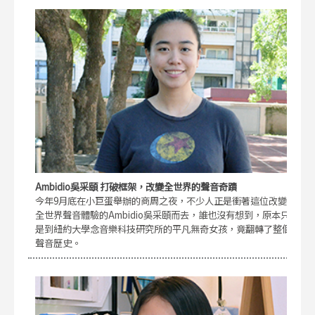
Ambidio吳采頤 打破框架，改變全世界的聲音奇蹟
今年9月底在小巨蛋舉辦的商周之夜，不少人正是衝著這位改變
全世界聲音體驗的Ambidio吳采頤而去，誰也沒有想到，原本只
是到紐約大學念音樂科技研究所的平凡無奇女孩，竟翻轉了整個
聲音歷史。