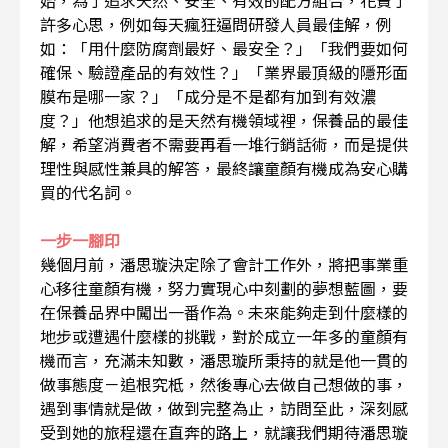
始，為了追求天然、安全、有效的配方組合，花費了
許多心思，例如每天瘋狂逼問研發人員最佳解，例
如：「用什麼防腐劑最好、最安全？」「我們要如何
確保、驗證產品的有效性？」「業界最頂級的隱形面
膜布是哪一家？」「成分是不是都有加到有效濃
度？」他想追求的是天然有機領域裡，保養品的最佳
解，希望消費者不需要再看一堆行銷話術，而是提供
理性與感性兼具的解答，最終讓童顏有機成為安心購
買的代名詞。
一步一腳印
幾個月前，潘思璇決定除了會計工作外，將把事業重
心移往童顏有機，努力實現心中刻劃的夢想藍圖，要
在保養品界中闖出一番作為。未來能夠走到什麼樣的
地步或遭遇什麼樣的挑戰，對於成立一年多的童顏有
機而言，充滿未知數，潘思璇所秉持的就是他一貫的
做事態度－追根究柢，然後專心去做自己想做的事，
遇到事情就是做，做到完整為止，訪問至此，深刻感
受到她的旅程還在直奔的路上，就讓我們期待潘思璇