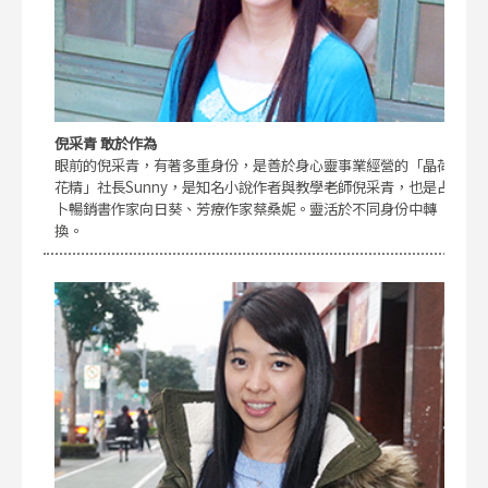
倪采青 敢於作為
眼前的倪采青，有著多重身份，是善於身心靈事業經營的「晶荷
花精」社長Sunny，是知名小說作者與教學老師倪采青，也是占
卜暢銷書作家向日葵、芳療作家蔡桑妮。靈活於不同身份中轉
換。