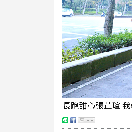
長跑甜心張芷瑄 