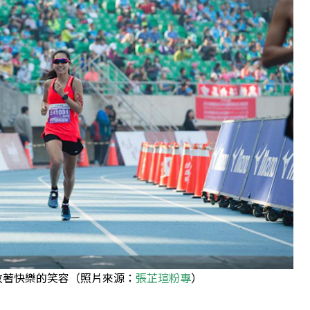
放著快樂的笑容（照片來源：
張芷瑄粉專
）