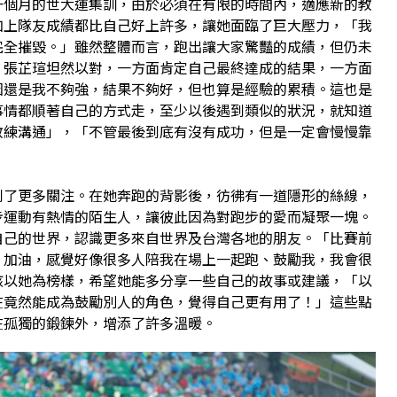
一個月的世大運集訓，由於必須在有限的時間內，適應新的教
加上隊友成績都比自己好上許多，讓她面臨了巨大壓力，「我
完全摧毀。」雖然整體而言，跑出讓大家驚豔的成績，但仍未
，張芷瑄坦然以對，一方面肯定自己最終達成的結果，一方面
因還是我不夠強，結果不夠好，但也算是經驗的累積。這也是
事情都順著自己的方式走，至少以後遇到類似的狀況，就知道
教練溝通」，「不管最後到底有沒有成功，但是一定會慢慢靠
」
到了更多關注。在她奔跑的背影後，彷彿有一道隱形的絲線，
步運動有熱情的陌生人，讓彼此因為對跑步的愛而凝聚一塊。
自己的世界，認識更多來自世界及台灣各地的朋友。「比賽前
、加油，感覺好像很多人陪我在場上一起跑、鼓勵我，我會很
孩以她為榜樣，希望她能多分享一些自己的故事或建議，「以
在竟然能成為鼓勵別人的角色，覺得自己更有用了！」這些點
在孤獨的鍛鍊外，增添了許多溫暖。