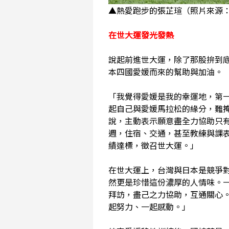
▲熱愛跑步的張芷瑄（照片來源
在世大運發光發熱
說起前進世大運，除了那股拚到
本四國愛媛而來的幫助與加油。
「我覺得愛媛是我的幸運地，第
起自己與愛媛馬拉松的緣分，難
說，主動表示願意盡全力協助只
週，住宿、交通，甚至教練與課
績達標，徵召世大運。」
在世大運上，台灣與日本是競爭
然更是珍惜這份濃厚的人情味。
拜訪，盡己之力協助，互通關心
起努力、一起感動。」