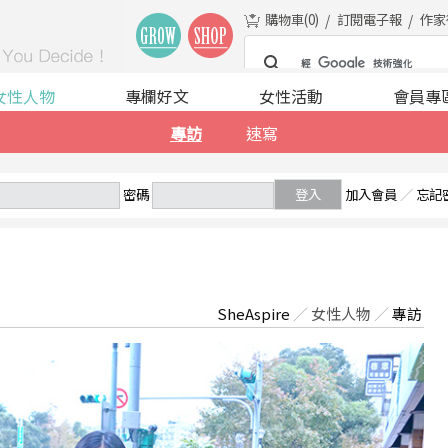
購物車(
0
)
訂閱電子報
作家
女性人物
專欄好文
女性活動
會員專
專訪
速寫
密碼
登入
加入會員
／
忘記
SheAspire
／
女性人物
／
專訪