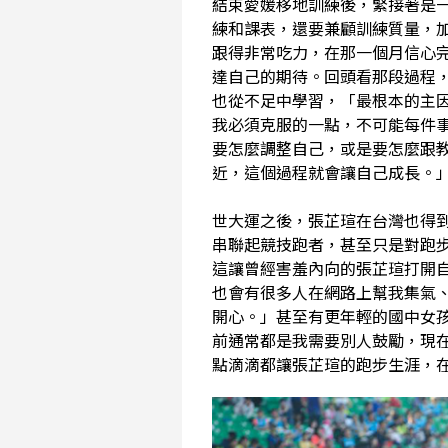
結束愛媛移地訓練後，緊接著是
練和課表，還要兼顧訓練質量，
跟得非常吃力，在那一個月信心
達自己的期待。回頭看那段過程
也從不足中學習，「最根本的主
我必須克服的一點，不可能每件
要怎麼調整自己，或是要怎麼跟
近，這個過程就會讓自己成長。
世大運之後，張芷瑄在台灣也得
串聯起競技跑者，甚至只是對跑
這讓曾經害羞內向的張芷瑄打開
也會有很多人在網路上幫我集氣
開心。」甚至有更年輕的國中女
前通常都是我需要別人鼓勵，現
點滴滴都讓張芷瑄的跑步生涯，