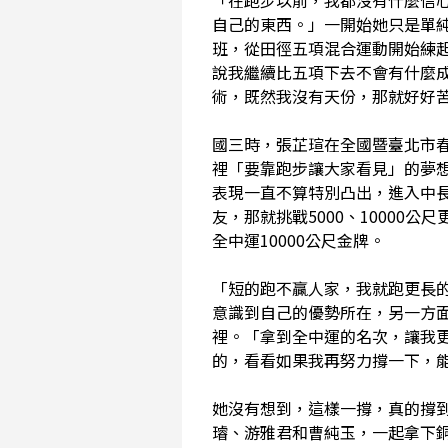
自己的東西。」一開始她只是單
班，從田徑五項混合運動開始練起
說我繼續比五項下去不會有什麼成
術，既然我沒有天份，那就好好
國三時，張芷瑄在全國暨臺北市春季
裡「要靠跑步讓大家看見」的夢
表現一直不算特別凸出，進入中長
友，那就挑戰5000、10000
全中運10000公尺金牌。
「短的跑不贏人家，我就跑更長的
意識到自己的優勢所在，另一方
裡。「拿到全中運的名次，讓我
的，看看如果我再努力撐一下，
她沒有想到，這樣一撐，真的撐到
璿、游雅君和曹純玉，一起拿下