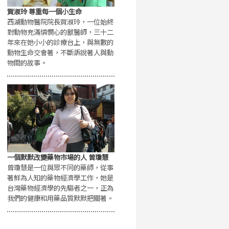
賀淑玲 尊重每一個小生命
西湖動物醫院院長賀淑玲，一位始終
對動物充滿憐憫心的獸醫師，三十二
年來在她小小的診療台上，與無數的
動物生命交會著，不斷訴說著人與動
物間的故事。
一個默默改變藥物市場的人 曾瓊慧
曾瓊慧是一位與眾不同的藥師，從事
著鮮為人知的藥物經濟學工作，她是
台灣藥物經濟學的先驅者之一，正為
我們的健康和用藥品質默默把關著。