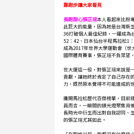
靠跑步讓大家看見
長跑甜心張芷瑄
本人看起來比粉
此巨大的能量，因為她是台灣新生
36打破個人最佳紀錄，一躍成為
52：42、日本仙台半程馬拉松1
成為2017年世界大學運動會（
國際體育賽事，張芷瑄不負眾望
世大運這一役，對張芷瑄來說是
貢獻，讓她終於肯定了自己存在
力，既然原本覺得不可能達成的
攤開馬拉松歷代百傑榜單，目前
員而言，一瞬間的鎂光燈聚焦背
長時光中衍生而出對自我認同、
的張芷瑄尤其如此。
「在跑步以前，我都沒有什麼信