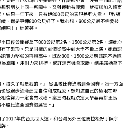
純想跟朋友上同一所國中、又對運動有興趣，就這樣加入體育
。結果一年下來，只有跑800公尺的表現差強人意。「教練
績，還是專練800公尺好了。我心想，800公尺最不需要技
苦練吧！」她苦笑。
田徑公開賽拿下800公尺第2名、1500公尺第2名，讓她心
想有了雛形。只是同樣的劇情從高中到大學不斷上演，她自認
跑實力堅強的再興高中，既然800、1500公尺應該跑不過隊
公尺更長距離，用耐力來拼搏，或許還有機會取勝，結果讓她拿下
，撐久了就是我的。」 從區域比賽進階到全國賽，她一方面
面也從跑步逐漸建立自信和成就感，想知道自己的極限在哪
更相信努力一定會有收穫。高三時我就決定大學要再拚更長
能不能比進全國賽還厲害。」
了2017年的台北世大運，和台灣另外三位馬拉松好手陳宇
銅牌。