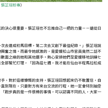
：
張芷瑄粉專
）
底的決心很重要，張芷瑄也不忘推自己一把的力量－－遠從日
一次去達成初馬目標，第二次去又創下最佳紀錄。」張芷瑄說
掩興奮之情。而最令她感激的，是愛媛松山市官員竟然二話不
有數面之緣的她和其他選手。熱心安排她們至愛媛移地訓練七
表全部幫忙打理，「因為這七週，我才能在仙台半程馬拉松成
對手，對於這樣慷慨的支持，張芷瑄回想起來仍不敢置信，自
一直到現在，只要對方有來台交流的行程，她一定會特別抽空
。「跑步真的是一件很棒的事情，可以認識不同的人，大家一