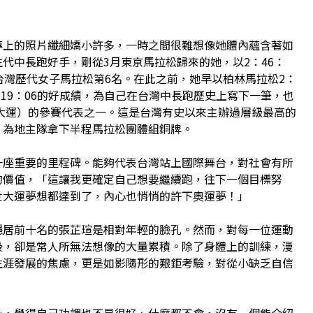
專上的照片纖細嬌小許多，一時之間很難想像她體內蘊含著如
代中長跑好手，剛從3月東京馬拉松歸來的她，以2：46：
台灣歷代女子馬拉松第6名。在此之前，她早以柏林馬拉松2：
：19：06的好成績，為自己在台灣中長跑歷史上寫下一筆，也
世大運）的參賽代表之一。這是台灣有史以來主辦過層級最高的
，為地主隊拿下半程馬拉松團體組銅牌。
一座重要的里程碑。能夠代表台灣站上國際舞台，對社會有所
的價值，「這讓我更確定自己想要繼續跑，往下一個目標努
世大運夢想都達到了，內心也悄悄的許下奧運夢！」
穩居前十名的張芷瑄是相對年輕的臉孔。然而，對每一位運動
後，卻是常人所無法想像的大量累積。除了身體上的訓練，漫
生涯發展的焦慮，更是如影隨形的艱鉅考驗，對從小缺乏自信
心，覺得自己功課也不是很好、什麼都不會，沒有一個能介紹