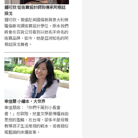
鍾可欣 從珠寶設計師到傳承阿根廷
探戈
鍾可欣，曾遠赴英國倫敦與意大利佛
羅倫斯攻讀珠寶設計學位，原本我們
將會在百貨公司看到以她名字命名的
珠寶品牌，如今，她是亞洲知名的阿
根廷探戈舞者。
幸佳慧 小繪本，大世界
幸佳慧說：「你們千萬別小看童
書！」在歐陸，兒童文學是傳播自由
思想的濫觴，在台灣，卻多半是母親
教導孩子生活常規的範本，或者類似
搖籃曲的床邊故事。