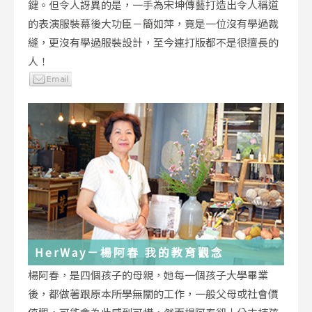
鍵。但令人訝異的是，一手為宋坤傳藝打造出令人稱道
的表演服裝幕後大功臣－簡如萍，竟是一位沒有學過裁
縫，更沒有學過服裝設計，至今連打版都不是很擅長的
人！
HerWay－楊阿春 我的教育觀念
楊阿春，是四個孩子的母親，她每一個孩子大學畢業
後，都做著跟原本所學無關的工作，一般父母或社會價