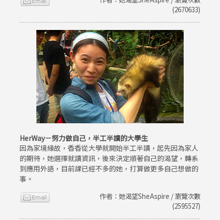
(2670633)
HerWay－努力做自己，半工半讀的大學生
因為家境緣故，香香從大學就開始半工半讀，起先因為家人
的期待，她選擇就讀資訊，後來決定順著自己的渴望，轉系
到應用外語，目前課已經不多的她，打算做更多自己想做的
事。
作者：她渴望SheAspire / 瀏覽次數
(2595527)