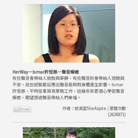
HerWay－Ismar許恆慈－聲音療癒
有些聲音會帶給人放鬆與寧靜，有些聲音則會帶給人煩躁與
不安，這些經驗都反應出聲音能夠對身體產生影響。Ismar
許恆慈，平時從事貿易業務工作，這幾年來更潛心學習聲音
療癒，期望透過聲音帶給人們幸福。
作者：她渴望SheAspire / 瀏覽次數
(2626871)