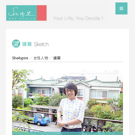
SheAspire
／
女性人物
／
速寫