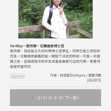
HerWay－張芳卿，在職進修博士班
張芳卿，目前是交大材料學博士班學生，同時也是工研院研
究員。在職進修最難的是一開始下決定的時候，可是一旦選
擇之後，這個過程中的辛苦或者是需要付出的代價，會覺得
是理所當然的
作者：她渴望SheAspire / 瀏覽次數
(2616973)
1
2
3
4
5
6
下一頁>