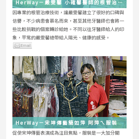
HerWay－嚴雯馨 小確馨醫師的根管治療
小確幸
因專業的根管治療技術，讓嚴雯馨建立了很好的口碑與
信譽，不少病患會慕名而來，甚至其他牙醫師也會將一
些比較挑戰的個案轉診給她。不同以往牙醫師給人的印
象，平常的嚴雯馨總帶給人陽光、健康的感受。
HerWay－宋坤傳藝簡如萍 阿萍ㄟ服裝
促使宋坤傳藝表演成為注目焦點，服裝是一大加分關