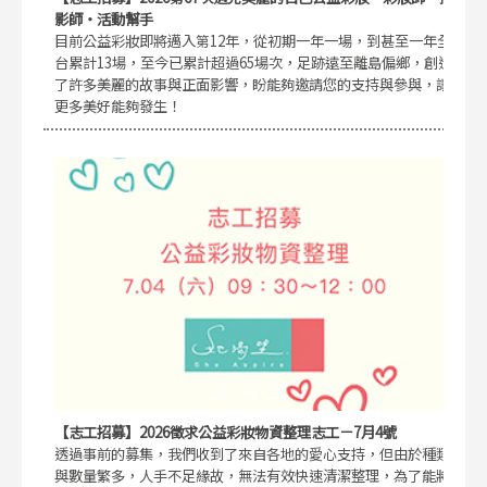
影師・活動幫手
目前公益彩妝即將邁入第12年，從初期一年一場，到甚至一年全
台累計13場，至今已累計超過65場次，足跡遠至離島偏鄉，創造
了許多美麗的故事與正面影響，盼能夠邀請您的支持與參與，讓
更多美好能夠發生！
【志工招募】2026徵求公益彩妝物資整理志工－7月4號
透過事前的募集，我們收到了來自各地的愛心支持，但由於種類
與數量繁多，人手不足緣故，無法有效快速清潔整理，為了能將