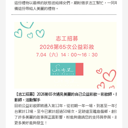
這份禮物以最棒的狀態送給婦女們，期盼徵求志工幫忙，一同準
備這份帶給人美麗的禮物。
【志工招募】2026第65次遇見美麗的自己公益彩妝－彩妝師・攝
影師・活動幫手
目前公益彩妝即將邁入第12年，從初期一年一場，到甚至一年全
台累計13場，至今已累計超過50場次，足跡遠至離島偏鄉，創造
了許多美麗的故事與正面影響，盼能夠邀請您的支持與參與，讓
更多美好能夠發生！