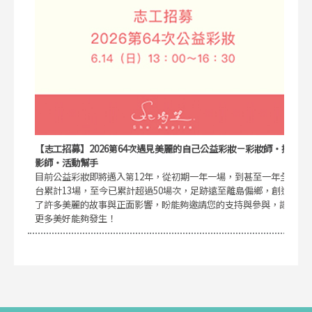
【志工招募】2026第64次遇見美麗的自己公益彩妝－彩妝師・攝
影師・活動幫手
目前公益彩妝即將邁入第12年，從初期一年一場，到甚至一年全
台累計13場，至今已累計超過50場次，足跡遠至離島偏鄉，創造
了許多美麗的故事與正面影響，盼能夠邀請您的支持與參與，讓
更多美好能夠發生！