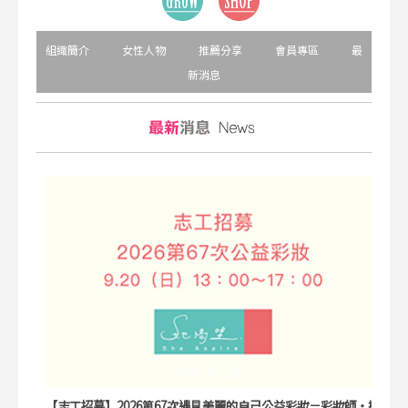
組織簡介
女性人物
推薦分享
會員專區
最
新消息
【志工招募】2026第67次遇見美麗的自己公益彩妝－彩妝師・攝