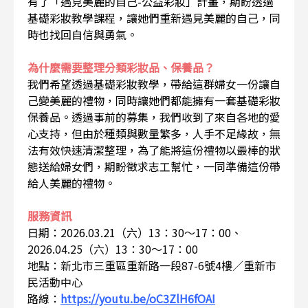
有了「遇見美麗的自己-公益彩妝」計畫，期盼透過
基礎彩妝教學課程，讓她們重新遇見美麗的自己，同
時也找回自信與勇氣。
為什麼需要整理分類彩妝品、保養品？
我們希望透過基礎彩妝教學，帶給這群婦女一份讓自
己變美麗的禮物，同時讓她們都能擁有一套基礎彩妝
保養品。透過事前的募集，我們收到了來自各地的愛
心支持，但由於種類與數量繁多，人手不足緣故，無
法有效快速清潔整理，為了能將這份禮物以最棒的狀
態送給婦女們，期盼徵求志工幫忙，一同準備這份帶
給人美麗的禮物。
服務資訊
日期：2026.03.21（六）13：30～17：00、
2026.04.25（六）13：30～17：00
地點：新北市三重區重新路一段87-6號4樓／重新市
民活動中心
路線：
https://youtu.be/oC3ZlH6fOAI