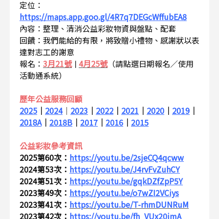
定位：
https://maps.app.goo.gl/4R7q7DEGcWffubEA8
內容：整理、清消公益彩妝物資與盤點、配套
回饋：我們能給的有限，將致贈小禮物、感謝狀以表
達對志工的謝意
報名：
3月21號
4月25號
（請點選日期報名／使用
｜
活動通系統）
歷年公益服務回顧
2025
｜
2024
｜
2023
｜
2022
｜
2021
｜
2020
｜
2019
｜
2018A
｜
2018B
｜
2017
｜
2016
｜
2015
公益彩妝參考資訊
2025第60次：
https://youtu.be/2sjeCQ4qcww
2024第53次：
https://youtu.be/J4rvFvZuhCY
2024第51次：
https://youtu.be/gqkDZfZpP5Y
2023第49次：
https://youtu.be/o7wZI2VCiys
2023第41次：
https://youtu.be/T-rhmDUNRuM
2023第42次：
https://youtu.be/fh_VUx20imA