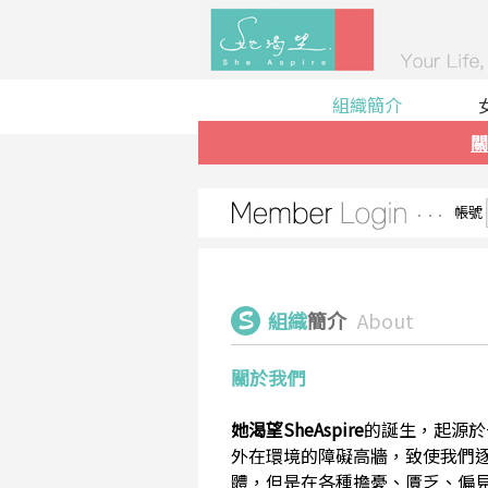
組織簡介
關
帳號
組織
簡介
About
關於我們
她渴望SheAspire
的誕生，起源於
外在環境的障礙高牆，致使我們
體，但是在各種擔憂、匱乏、偏見