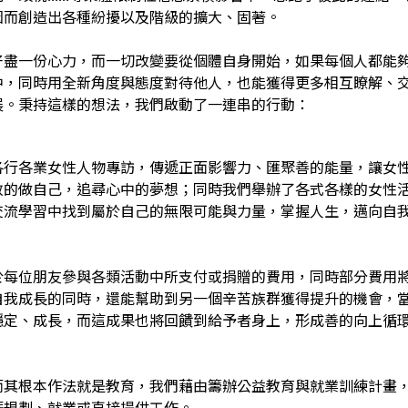
因而創造出各種紛擾以及階級的擴大、固著。
好盡一份心力，而一切改變要從個體自身開始，如果每個人都能
中，同時用全新角度與態度對待他人，也能獲得更多相互瞭解、
展。秉持這樣的想法，我們啟動了一連串的行動：
各行各業女性人物專訪，傳遞正面影響力、匯聚善的能量，讓女
敢的做自己，追尋心中的夢想；同時我們舉辦了各式各樣的女性
交流學習中找到屬於自己的無限可能與力量，掌握人生，邁向自
於每位朋友參與各類活動中所支付或捐贈的費用，同時部分費用
自我成長的同時，還能幫助到另一個辛苦族群獲得提升的機會，
穩定、成長，而這成果也將回饋到給予者身上，形成善的向上循
而其根本作法就是教育，我們藉由籌辦公益教育與就業訓練計畫
涯規劃、就業或直接提供工作。