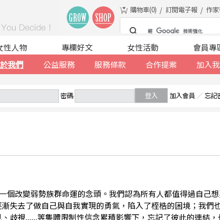
購物車(
0
)
訂閱電子報
作家
女性人物
專欄好文
女性活動
會員專
於我們
公益服務
服務條款
合作提案
加入我
密碼
登入
加入會員
／
忘記
一個改變弱勢族群命運的念頭。我們認為所有人都值得過自己想
逐漸失去了做自己與自我實現的勇氣，陷入了桎梏的困境；我們
、歧視......等集體限制性信念累積影響下，忘記了彼此的連結