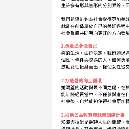
生許多有形與無形的分別界線，
我們希望能夠為社會變得更加美
就能在創造屬於自己的美好過程
社會群體共同朝向更好的方向發
1.勇敢追夢做自己
妳的生活，由妳決定，我們透過
個性、條件與際遇的人，如何勇
鼓勵女性挺身而出，促使女性從
2.打造善的向上循環
她渴望的活動與眾不同之處，在
能訓練經費當中，不僅參與者在
社會後，自然能夠使得社會更加
3.推動公益教育與就業訓練計畫
知識與技能是翻轉人生的關鍵，
境與機會，甚至更進一步協助職