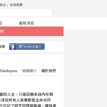
後台
投稿推薦
區
最新消息
們
密碼
SheAspire
／
組織簡介
／
關於我們
要的人生，只是因著來自內在與
也深信所有人其實都是生命共同
，也忘記了相互同理與幫補，導致產