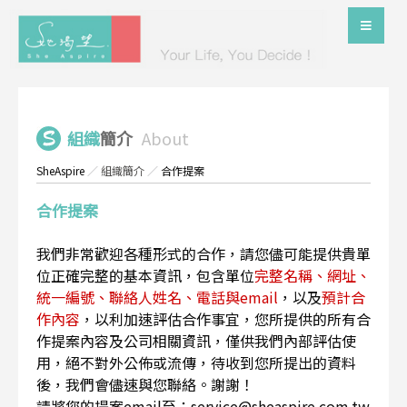
組織
簡介
About
SheAspire
／
組織簡介
／
合作提案
合作提案
我們非常歡迎各種形式的合作，請您儘可能提供貴單
位正確完整的基本資訊，包含單位
完整名稱、網址、
統一編號、聯絡人姓名、電話與email
，以及
預計合
作內容
，以利加速評估合作事宜，您所提供的所有合
作提案內容及公司相關資訊，僅供我們內部評估使
用，絕不對外公佈或流傳，待收到您所提出的資料
後，我們會儘速與您聯絡。謝謝！
請將您的提案email至：service@sheaspire.com.tw