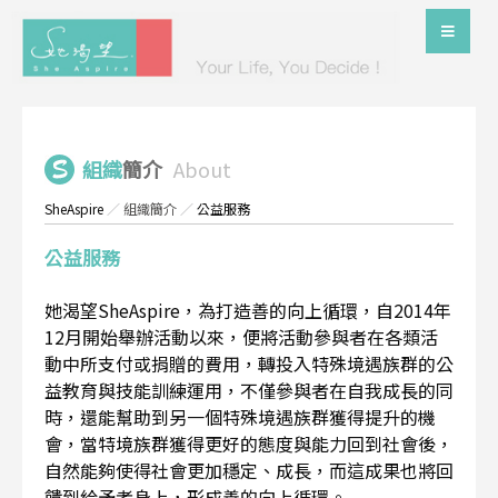
組織
簡介
About
SheAspire
／
組織簡介
／
公益服務
公益服務
她渴望SheAspire，為打造善的向上循環，自2014年
12月開始舉辦活動以來，便將活動參與者在各類活
動中所支付或捐贈的費用，轉投入特殊境遇族群的公
益教育與技能訓練運用，不僅參與者在自我成長的同
時，還能幫助到另一個特殊境遇族群獲得提升的機
會，當特境族群獲得更好的態度與能力回到社會後，
自然能夠使得社會更加穩定、成長，而這成果也將回
饋到給予者身上，形成善的向上循環。