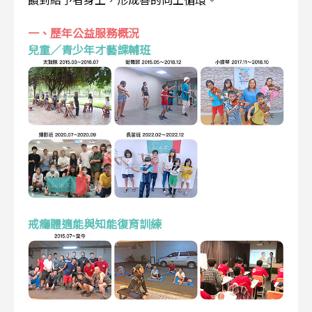
一、歷年公益服務概況
兒童／青少年才藝課輔班
戒癮體適能與知能復育訓練