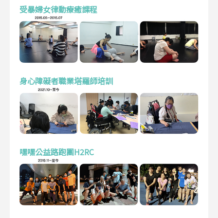
受暴婦女律動療癒課程
身心障礙者職業塔羅師培訓
嘿嘿公益路跑團H2RC