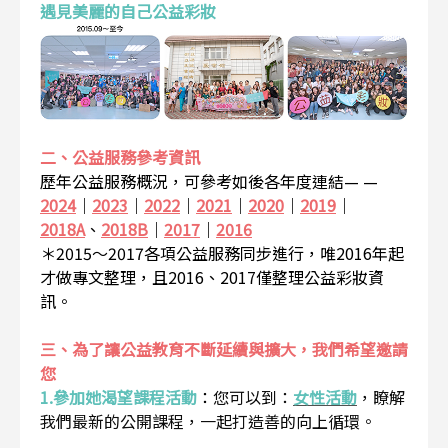
遇見美麗的自己公益彩妝
二、公益服務參考資訊
歷年公益服務概況，可參考如後各年度連結— —
2024
｜
2023
｜
2022
｜
2021
｜
2020
｜
2019
｜
2018A
、
2018B
｜
2017
｜
2016
＊2015～2017各項公益服務同步進行，唯2016年起
才做專文整理，且2016、2017僅整理公益彩妝資
訊。
三、為了讓公益教育不斷延續與擴大，我們希望邀請
您
1.參加她渴望課程活動
：
您可以到：
女性活動
，瞭解
我們最新的公開課程，一起打造善的向上循環。