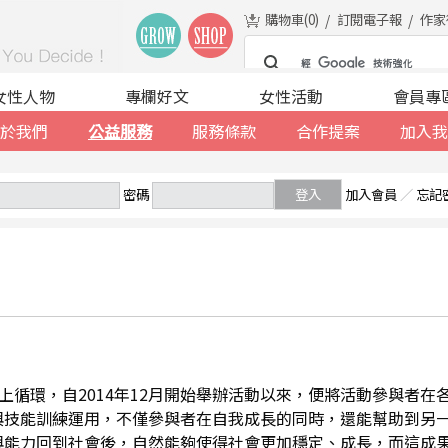
購物車(
0
)
訂閱電子報
作家
女性人物
專欄好文
女性活動
會員專
於我們
公益服務
服務條款
合作提案
加入我
密碼
登入
加入會員
／
忘記
善的向上循環，自2014年12月開始舉辦活動以來，便將活動參與者
與技能訓練運用，不僅參與者在自我成長的同時，還能幫助到另
與能力回到社會後，自然能夠使得社會更加穩定、成長，而這成