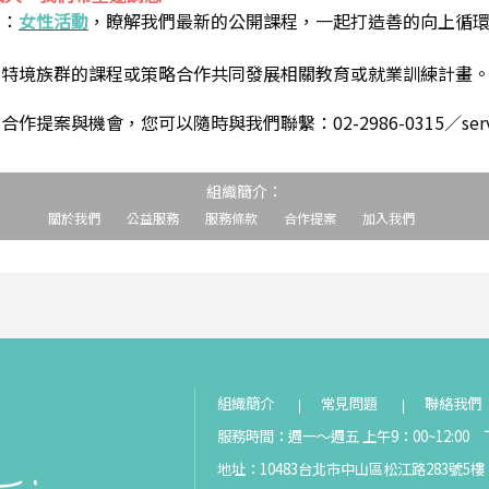
到：
女性活動
，瞭解我們最新的公開課程，一起打造善的向上循
助特境族群的課程或策略合作共同發展相關教育或就業訓練計畫
案與機會，您可以隨時與我們聯繫：02-2986-0315／service@s
組織簡介：
關於我們
公益服務
服務條款
合作提案
加入我們
組織簡介
常見問題
聯絡我們
服務時間：週一～週五 上午9：00~12:00 下
地址：10483台北市中山區松江路283號5樓