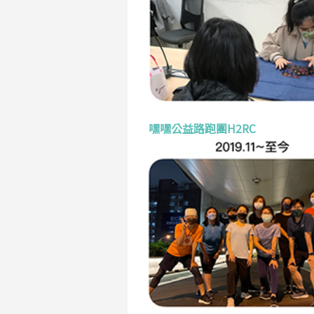
嘿嘿公益路跑團H2RC