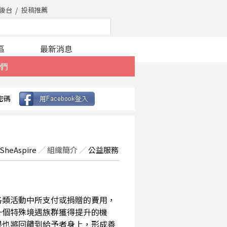
後台
投稿推薦
區
最新消息
們
密碼
SheAspire
／
組織簡介
／
公益服務
在各類活動中所支付或捐贈的費用，
一個特殊境遇族群獲得提升的機
果也將回饋到給予者身上，形成善