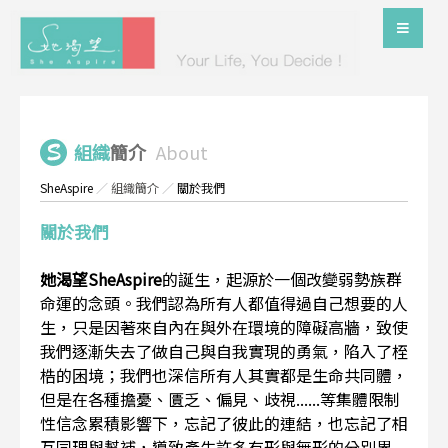
組織
簡介
About
SheAspire
／
組織簡介
／
關於我們
關於我們
她渴望SheAspire
的誕生，起源於一個改變弱勢族群
命運的念頭。我們認為所有人都值得過自己想要的人
生，只是因著來自內在與外在環境的障礙高牆，致使
我們逐漸失去了做自己與自我實現的勇氣，陷入了桎
梏的困境；我們也深信所有人其實都是生命共同體，
但是在各種擔憂、匱乏、偏見、歧視......等集體限制
性信念累積影響下，忘記了彼此的連結，也忘記了相
互同理與幫補，導致產生許多有形與無形的分別界