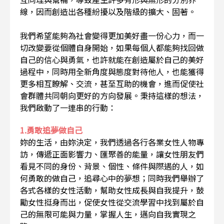
線，因而創造出各種紛擾以及階級的擴大、固著。
我們希望能夠為社會變得更加美好盡一份心力，而一
切改變要從個體自身開始，如果每個人都能夠找回做
自己的信心與勇氣，也許就能在創造屬於自己的美好
過程中，同時用全新角度與態度對待他人，也能獲得
更多相互瞭解、交流，甚至互助的機會，進而促使社
會群體共同朝向更好的方向發展。秉持這樣的想法，
我們啟動了一連串的行動：
1.勇敢追夢做自己
妳的生活，由妳決定，我們透過各行各業女性人物專
訪，傳遞正面影響力、匯聚善的能量，讓女性朋友們
看見不同的身份、背景、個性、條件與際遇的人，如
何勇敢的做自己，追尋心中的夢想；同時我們舉辦了
各式各樣的女性活動，幫助女性成長與自我提升，鼓
勵女性挺身而出，促使女性從交流學習中找到屬於自
己的無限可能與力量，掌握人生，邁向自我實現之