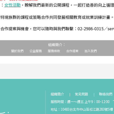
到：
女性活動
，瞭解我們最新的公開課程，一起打造善的向上循
助特境族群的課程或策略合作共同發展相關教育或就業訓練計畫
案與機會，您可以隨時與我們聯繫：02-2986-0315／service@s
組織簡介：
關於我們
公益服務
服務條款
合作提案
加入我們
組織簡介
常見問題
聯絡我們
服務時間：週一～週五 上午9：00~12:00 下
地址：10483台北市中山區松江路283號5樓