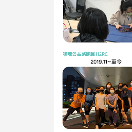
嘿嘿公益路跑團H2RC