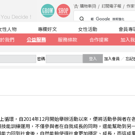
購物車(
0
)
訂閱電子報
作家
女性人物
專欄好文
女性活動
會員專
於我們
公益服務
服務條款
合作提案
加入我
密碼
登入
加入會員
／
忘記
善的向上循環，自2014年12月開始舉辦活動以來，便將活動參與者
與技能訓練運用，不僅參與者在自我成長的同時，還能幫助到另
與能力回到社會後，自然能夠使得社會更加穩定、成長，而這成