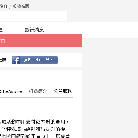
後台
投稿推薦
區
最新消息
們
密碼
SheAspire
／
組織簡介
／
公益服務
在各類活動中所支付或捐贈的費用，
一個特殊境遇族群獲得提升的機
果也將回饋到給予者身上，形成善