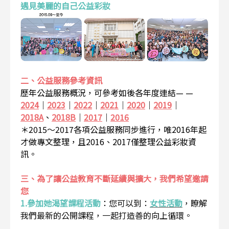
遇見美麗的自己公益彩妝
二、公益服務參考資訊
歷年公益服務概況，可參考如後各年度連結— —
2024
｜
2023
｜
2022
｜
2021
｜
2020
｜
2019
｜
2018A
、
2018B
｜
2017
｜
2016
＊2015～2017各項公益服務同步進行，唯2016年起
才做專文整理，且2016、2017僅整理公益彩妝資
訊。
三、為了讓公益教育不斷延續與擴大，我們希望邀請
您
1.參加她渴望課程活動
：
您可以到：
女性活動
，瞭解
我們最新的公開課程，一起打造善的向上循環。