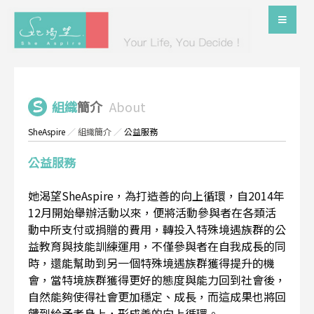
組織
簡介
About
SheAspire
／
組織簡介
／
公益服務
公益服務
她渴望SheAspire，為打造善的向上循環，自2014年
12月開始舉辦活動以來，便將活動參與者在各類活
動中所支付或捐贈的費用，轉投入特殊境遇族群的公
益教育與技能訓練運用，不僅參與者在自我成長的同
時，還能幫助到另一個特殊境遇族群獲得提升的機
會，當特境族群獲得更好的態度與能力回到社會後，
自然能夠使得社會更加穩定、成長，而這成果也將回
饋到給予者身上，形成善的向上循環。