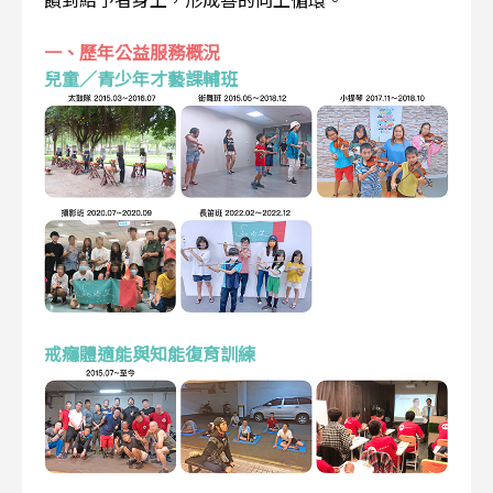
一、歷年公益服務概況
兒童／青少年才藝課輔班
戒癮體適能與知能復育訓練