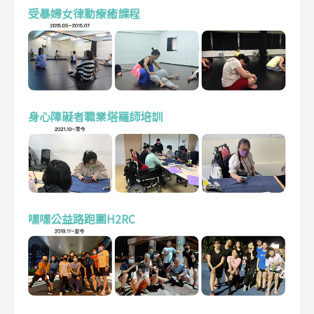
受暴婦女律動療癒課程
身心障礙者職業塔羅師培訓
嘿嘿公益路跑團H2RC