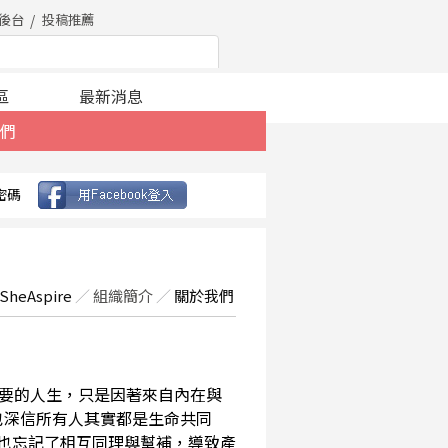
後台
投稿推薦
區
最新消息
們
密碼
SheAspire
／
組織簡介
／
關於我們
要的人生，只是因著來自內在與
也深信所有人其實都是生命共同
，也忘記了相互同理與幫補，導致產