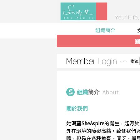
組織簡介
關
帳號
組織
簡介
About
關於我們
她渴望SheAspire
的誕生，起源於
外在環境的障礙高牆，致使我們
體，但是在各種擔憂、匱乏、偏見