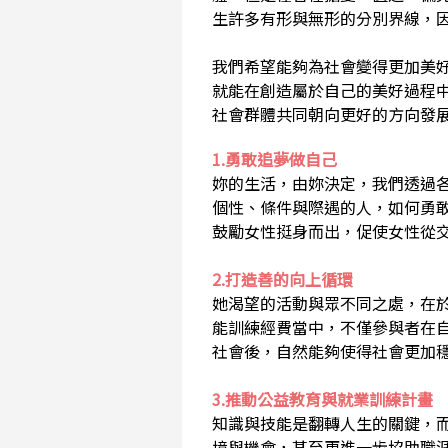
生許多有形與無形的分別界線，
我們希望能夠為社會變得更加美
就能在創造屬於自己的美好過程
社會群體共同朝向更好的方向發
1.勇敢追夢做自己
妳的生活，由妳決定，我們透過
個性、條件與際遇的人，如何勇
鼓勵女性挺身而出，促使女性從
2.打造善的向上循環
她渴望的活動與眾不同之處，在
能訓練經費當中，不僅參與者在
社會後，自然能夠使得社會更加
3.推動公益教育與就業訓練計畫
知識與技能是翻轉人生的關鍵，
境與機會，甚至更進一步協助職