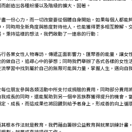
因而創造出各種紛擾以及階級的擴大、固著。
好盡一份心力，而一切改變要從個體自身開始，如果每個人都能
中，同時用全新角度與態度對待他人，也能獲得更多相互瞭解、
展。秉持這樣的想法，我們啟動了一連串的行動：
各行各業女性人物專訪，傳遞正面影響力、匯聚善的能量，讓女
敢的做自己，追尋心中的夢想；同時我們舉辦了各式各樣的女性
交流學習中找到屬於自己的無限可能與力量，掌握人生，邁向自
於每位朋友參與各類活動中所支付或捐贈的費用，同時部分費用
自我成長的同時，還能幫助到另一個辛苦族群獲得提升的機會，
穩定、成長，而這成果也將回饋到給予者身上，形成善的向上循
而其根本作法就是教育，我們藉由籌辦公益教育與就業訓練計畫
涯規劃、就業或直接提供工作。