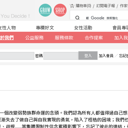
購物車(
0
)
訂閱電子報
作家
女性人物
專欄好文
女性活動
會員專
於我們
公益服務
服務條款
合作提案
加入我
密碼
登入
加入會員
／
忘記
一個改變弱勢族群命運的念頭。我們認為所有人都值得過自己想
逐漸失去了做自己與自我實現的勇氣，陷入了桎梏的困境；我們
、歧視......等集體限制性信念累積影響下，忘記了彼此的連結