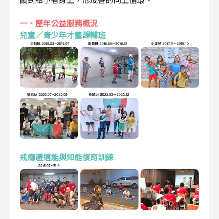
一、歷年公益服務概況
兒童／青少年才藝課輔班
戒癮體適能與知能復育訓練