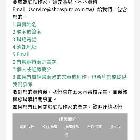
要成為駐站作家，請先將以下基本資料
Email（service@sheaspire.com.tw）給我們，包含
您的：
1.真實姓名
2.暱名或筆名
3.聯絡電話
4.通訊地址
5.Email
6.有興趣撰寫之主題
7.個人或組織簡介
8.如果有曾經書寫過的文章或創作，也希望您能提供
我們參考
收到您的資料後，我們會在五天內審核完畢，並後續
與您聯繫相關事宜。
如果您有任何關於駐站作家的問題，歡迎連絡我們
組織簡介：
關於我們
公益服務
服務條款
合作提案
加入我
們