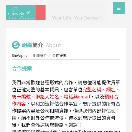
組織
簡介
About
SheAspire
／
組織簡介
／
合作提案
合作提案
我們非常歡迎各種形式的合作，請您儘可能提供貴單
位正確完整的基本資訊，包含單位
完整名稱、網址、
統一編號、聯絡人姓名、電話與email
，以及
預計合
作內容
，以利加速評估合作事宜，您所提供的所有合
作提案內容及公司相關資訊，僅供我們內部評估使
用，絕不對外公佈或流傳，待收到您所提出的資料
後，我們會儘速與您聯絡。謝謝！
請將您的提案email至：service@sheaspire.com.tw