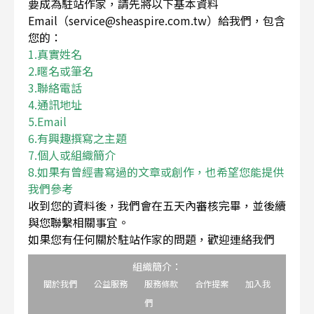
要成為駐站作家，請先將以下基本資料
Email（service@sheaspire.com.tw）給我們，包含
您的：
1.真實姓名
2.暱名或筆名
3.聯絡電話
4.通訊地址
5.Email
6.有興趣撰寫之主題
7.個人或組織簡介
8.如果有曾經書寫過的文章或創作，也希望您能提供
我們參考
收到您的資料後，我們會在五天內審核完畢，並後續
與您聯繫相關事宜。
如果您有任何關於駐站作家的問題，歡迎連絡我們
組織簡介：
關於我們
公益服務
服務條款
合作提案
加入我
們