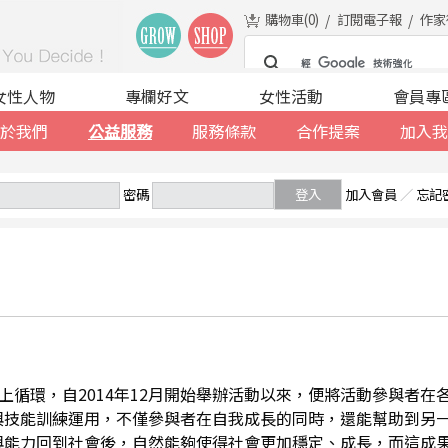
購物車(
0
)
訂閱電子報
作家
女性人物
專欄好文
女性活動
會員專
於我們
公益服務
服務條款
合作提案
加入我
密碼
登入
加入會員
／
忘記
善的向上循環，自2014年12月開始舉辦活動以來，便將活動參與者
與技能訓練運用，不僅參與者在自我成長的同時，還能幫助到另
與能力回到社會後，自然能夠使得社會更加穩定、成長，而這成