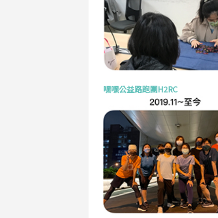
嘿嘿公益路跑團H2RC