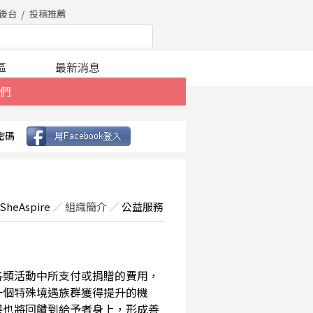
後台
投稿推薦
區
最新消息
們
密碼
SheAspire
／
組織簡介
／
公益服務
在各類活動中所支付或捐贈的費用，
一個特殊境遇族群獲得提升的機
果也將回饋到給予者身上，形成善