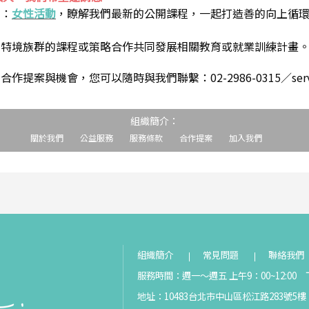
到：
女性活動
，瞭解我們最新的公開課程，一起打造善的向上循
助特境族群的課程或策略合作共同發展相關教育或就業訓練計畫
案與機會，您可以隨時與我們聯繫：02-2986-0315／service@s
組織簡介：
關於我們
公益服務
服務條款
合作提案
加入我們
組織簡介
常見問題
聯絡我們
服務時間：週一～週五 上午9：00~12:00 下
地址：10483台北市中山區松江路283號5樓