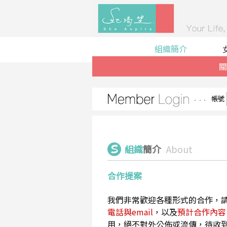
組織簡介
關
帳號
組織
簡介
About
合作提案
我們非常歡迎各種形式的合作，
電話與email
，以及
預計合作內容
用，絕不對外公佈或流傳，待收