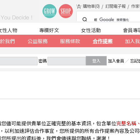
購物車(
0
)
訂閱電子報
作家
女性人物
專欄好文
女性活動
會員專
於我們
公益服務
服務條款
合作提案
加入我
密碼
登入
加入會員
／
忘記
請您儘可能提供貴單位正確完整的基本資訊，包含單位
完整名稱
，以利加速評估合作事宜，您所提供的所有合作提案內容及公司
到您所提出的資料後，我們會儘速與您聯絡。謝謝！