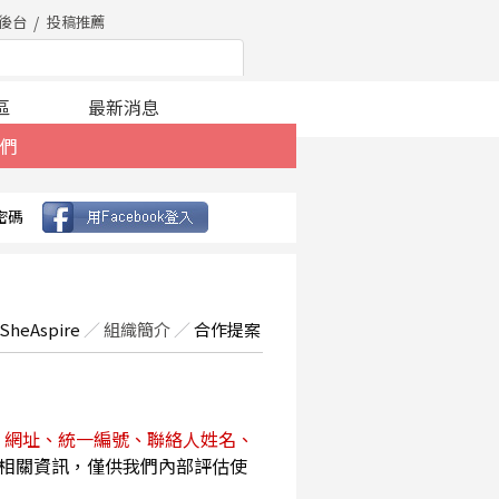
後台
投稿推薦
區
最新消息
們
密碼
SheAspire
／
組織簡介
／
合作提案
、網址、統一編號、聯絡人姓名、
相關資訊，僅供我們內部評估使