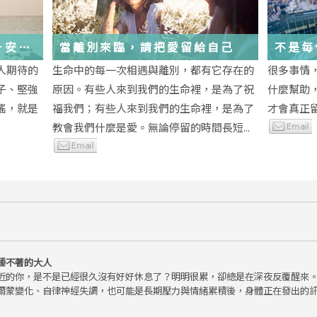
－安
當離別來臨，請把愛留給自己
不是每
為重生
段經歷
人期待的
生命中的每一次相遇與離別，都有它存在的
很多事情
子、堅強
原因。有些人來到我們的生命裡，是為了祝
什麼幫助
瑤，就是
福我們；有些人來到我們的生命裡，是為了
才會真正
教會我們什麼是愛。無論停留的時間長短...
睡不著的大人
近的你，是不是已經很久沒有好好休息了？明明很累，卻總是在深夜反覆醒來
爾蒙變化、自律神經失調，也可能是長期壓力與情緒累積後，身體正在發出的