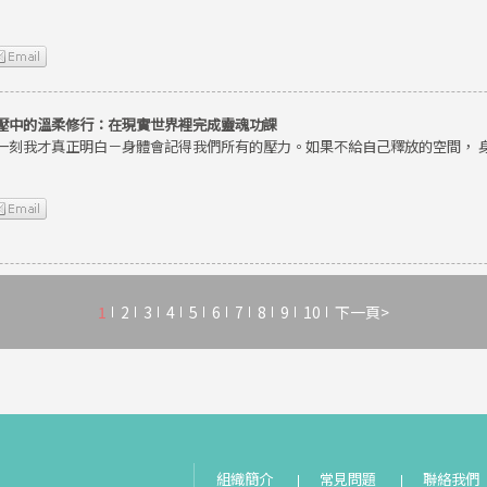
壓中的溫柔修行：在現實世界裡完成靈魂功課
一刻我才真正明白－身體會記得我們所有的壓力。如果不給自己釋放的空間， 
1
2
3
4
5
6
7
8
9
10
下一頁>
組織簡介
常見問題
聯絡我們