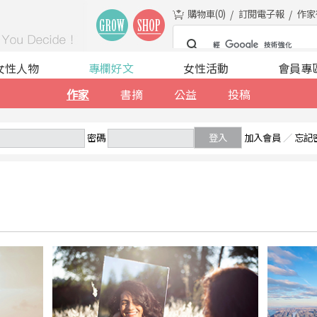
購物車(
0
)
訂閱電子報
作家
女性人物
專欄好文
女性活動
會員專
作家
書摘
公益
投稿
密碼
登入
加入會員
／
忘記