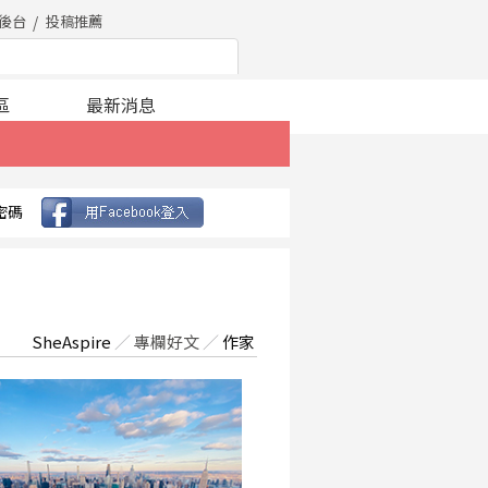
後台
投稿推薦
區
最新消息
密碼
SheAspire
／
專欄好文
／
作家