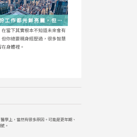
份工作都光鮮亮麗，但每
都在偷偷改變你
，在當下其實根本不知道未來會有
，但你總要親身經歷過，很多智慧
留在身體裡。
。醫學上，當然有很多原因。可能是更年期、
訊號。