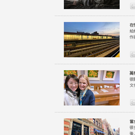
在
給
作
萬
很
文
當
很
後..