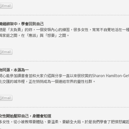
情緒綁架中，學會回到自己
總是「太負責」的妳，一個安頓內心的練習，很多女性，常常不自覺地活在一
與家庭之間，在「應該」與「想要」之間。
物同源，本源為一
開心能參加讀書會並和大家介紹與分享一直以來很欣賞的Sharon Hamilton-
化交匯的城市裡，正在悄悄成為一個連結世界的靈性社群。
女性開始壓抑自己，身體會知道
多女性，從小被教導要體貼、要溫柔、要顧全大局。於是我們學會了把憤怒藏
.