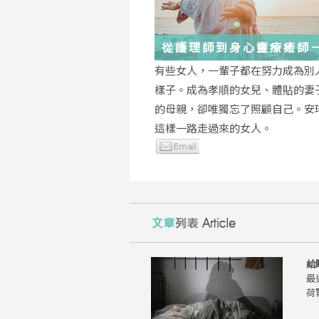
從護理師到身心靈療癒師
瑤：每一段低谷，都能成
有些女人，一輩子都在努力成為別
的起點
樣子。成為孝順的女兒、體貼的妻
的母親，卻唯獨忘了照顧自己。安
這樣一路走過來的女人。
給
最
荷