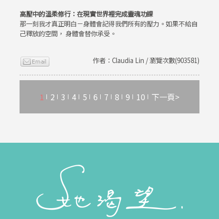
高壓中的溫柔修行：在現實世界裡完成靈魂功課
那一刻我才真正明白－身體會記得我們所有的壓力。如果不給自
己釋放的空間， 身體會替你承受。
作者：Claudia Lin / 瀏覽次數(903581)
1
2
3
4
5
6
7
8
9
10
下一頁>