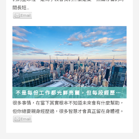
間長短...
不是每份工作都光鮮亮麗，但每段經歷都
在偷偷改變你
很多事情，在當下其實根本不知道未來會有什麼幫助，
但你總要親身經歷過，很多智慧才會真正留在身體裡。