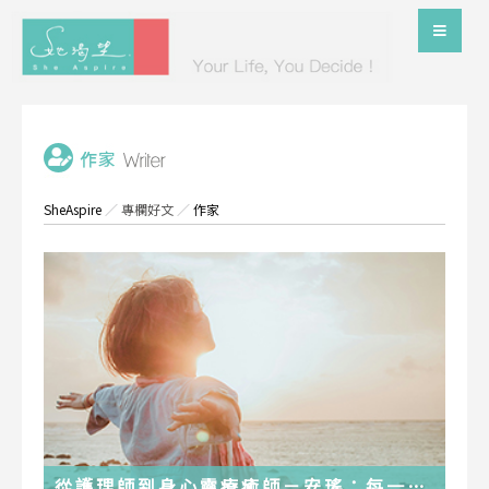
SheAspire
／
專欄好文
／
作家
從護理師到身心靈療癒師－安瑤：每一段