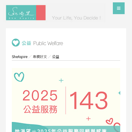
SheAspire
／
專欄好文
／
公益
她渴望－2025年公益服務回顧與感謝