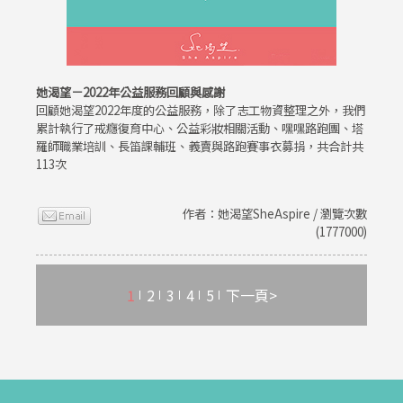
她渴望－2022年公益服務回顧與感謝
回顧她渴望2022年度的公益服務，除了志工物資整理之外，我們
累計執行了戒癮復育中心、公益彩妝相關活動、嘿嘿路跑團、塔
羅師職業培訓、長笛課輔班、義賣與路跑賽事衣募捐，共合計共
113次
作者：她渴望SheAspire / 瀏覽次數
(1777000)
1
2
3
4
5
下一頁>