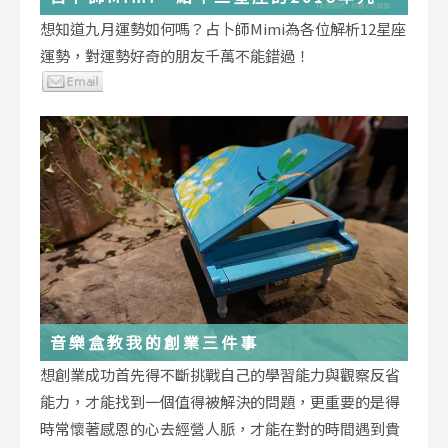
運勢小叮嚀
想知道九月運勢如何嗎？占卜師Mimi為各位解析12星座
運勢，對運勢好奇的朋友千萬不能錯過！
音樂盒教我的創業三件事
想創業成功首先得不斷挑戰自己的學習能力與觀察反省
能力，才能找到一個值得被解決的問題，更重要的是得
時常懷著感恩的心去經營人脈，才能在對的時間遇到貴