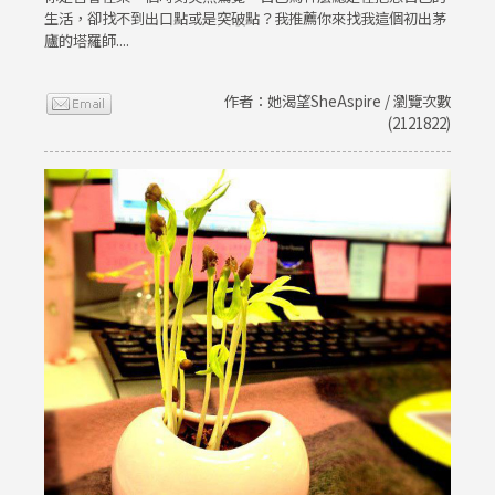
生活，卻找不到出口點或是突破點？我推薦你來找我這個初出茅
廬的塔羅師....
作者：她渴望SheAspire / 瀏覽次數
(2121822)