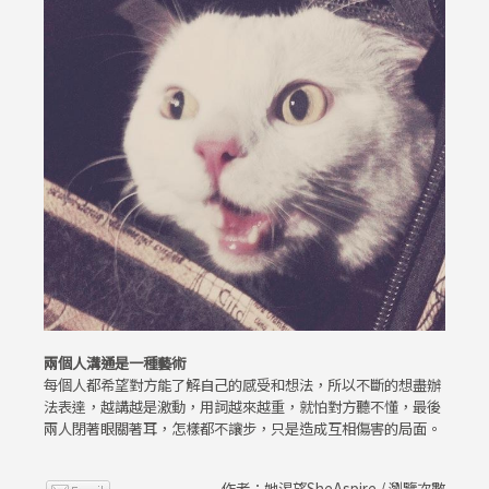
兩個人溝通是一種藝術
每個人都希望對方能了解自己的感受和想法，所以不斷的想盡辦
法表達，越講越是激動，用詞越來越重，就怕對方聽不懂，最後
兩人閉著眼關著耳，怎樣都不讓步，只是造成互相傷害的局面。
作者：她渴望SheAspire / 瀏覽次數