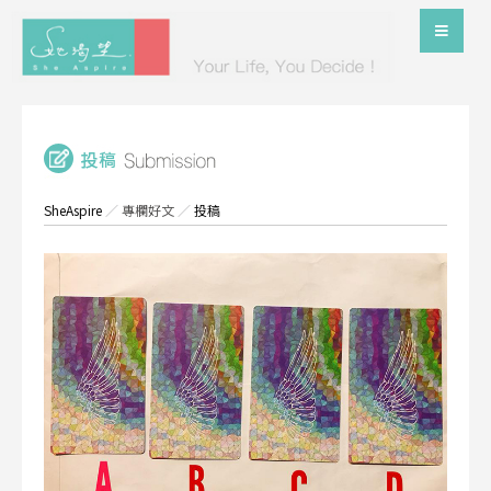
SheAspire
／
專欄好文
／
投稿