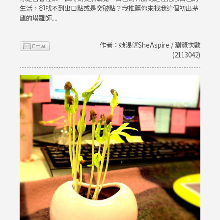
生活，卻找不到出口點或是突破點？我推薦你來找我這個初出茅
廬的塔羅師....
作者：她渴望SheAspire / 瀏覽次數
(2113042)