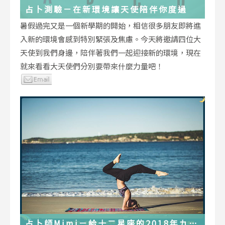
占卜測驗－在新環境讓天使陪伴你度過
暑假過完又是一個新學期的開始，相信很多朋友即將進
入新的環境會感到特別緊張及焦慮。今天將邀請四位大
天使到我們身邊，陪伴著我們一起迎接新的環境，現在
就來看看大天使們分別要帶來什麼力量吧！
占卜師Mimi－給十二星座的2018年九月