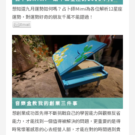
運勢小叮嚀
想知道九月運勢如何嗎？占卜師Mimi為各位解析12星座
運勢，對運勢好奇的朋友千萬不能錯過！
音樂盒教我的創業三件事
想創業成功首先得不斷挑戰自己的學習能力與觀察反省
能力，才能找到一個值得被解決的問題，更重要的是得
時常懷著感恩的心去經營人脈，才能在對的時間遇到貴