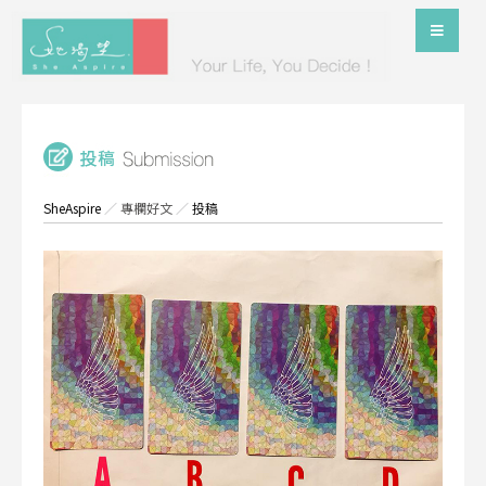
SheAspire
／
專欄好文
／
投稿