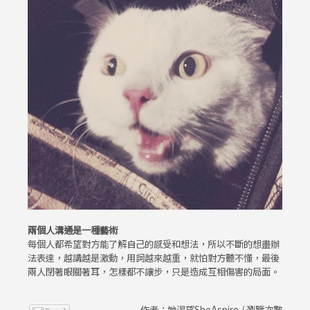
兩個人溝通是一種藝術
每個人都希望對方能了解自己的感受和想法，所以不斷的想盡辦
法表達，越講越是激動，用詞越來越重，就怕對方聽不懂，最後
兩人閉著眼關著耳，怎樣都不讓步，只是造成互相傷害的局面。
作者：她渴望SheAspire / 瀏覽次數