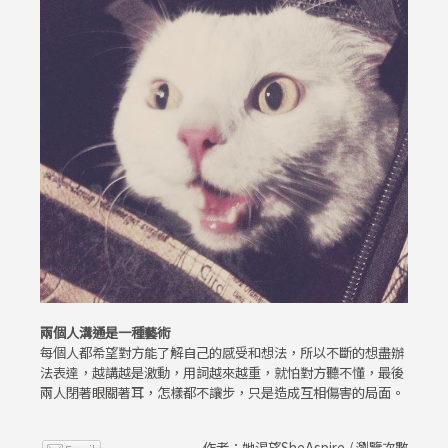
兩個人溝通是一種藝術
每個人都希望對方能了解自己的感受和想法，所以不斷的想盡辦
法表達，越講越是激動，用詞越來越重，就怕對方聽不懂，最後
兩人閉著眼關著耳，怎樣都不讓步，只是造成互相傷害的局面。
作者：她渴望SheAspire / 瀏覽次數