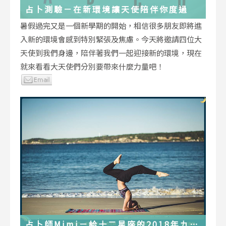
占卜測驗－在新環境讓天使陪伴你度過
暑假過完又是一個新學期的開始，相信很多朋友即將進
入新的環境會感到特別緊張及焦慮。今天將邀請四位大
天使到我們身邊，陪伴著我們一起迎接新的環境，現在
就來看看大天使們分別要帶來什麼力量吧！
占卜師Mimi－給十二星座的2018年九月