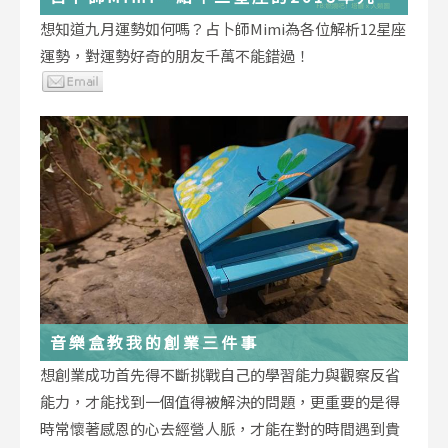
運勢小叮嚀
想知道九月運勢如何嗎？占卜師Mimi為各位解析12星座
運勢，對運勢好奇的朋友千萬不能錯過！
音樂盒教我的創業三件事
想創業成功首先得不斷挑戰自己的學習能力與觀察反省
能力，才能找到一個值得被解決的問題，更重要的是得
時常懷著感恩的心去經營人脈，才能在對的時間遇到貴