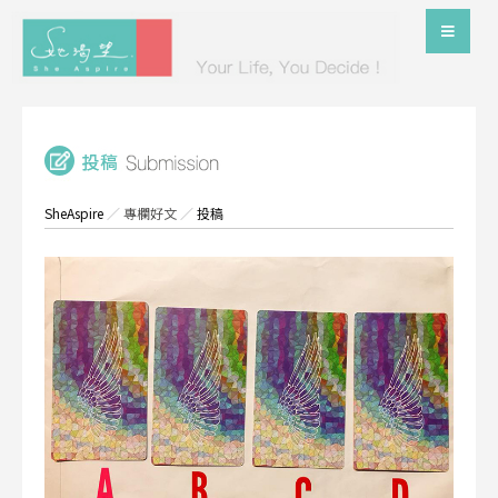
SheAspire
／
專欄好文
／
投稿