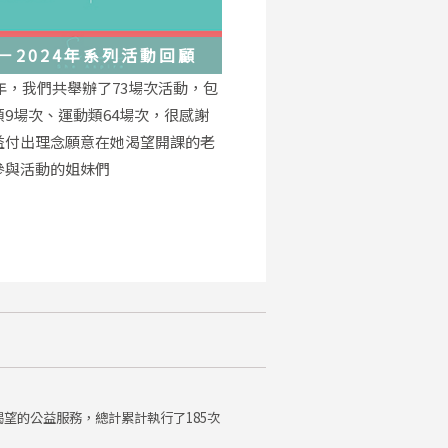
－2024年系列活動回顧
4年，我們共舉辦了73場次活動，包
類9場次、運動類64場次，很感謝
益付出理念願意在她渴望開課的老
參與活動的姐妹們
望的公益服務，總計累計執行了185次