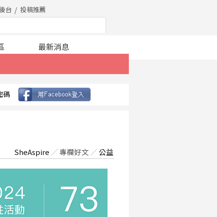
後台
投稿推薦
區
最新消息
密碼
SheAspire
／
專欄好文
／
公益