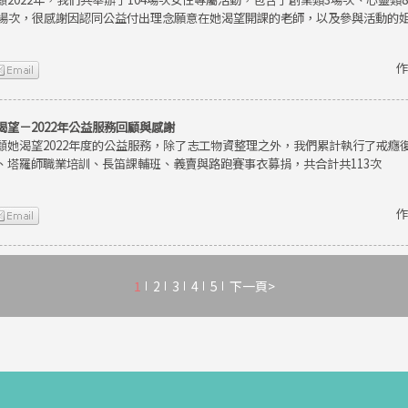
9場次，很感謝因認同公益付出理念願意在她渴望開課的老師，以及參與活動的
作
渴望－2022年公益服務回顧與感謝
顧她渴望2022年度的公益服務，除了志工物資整理之外，我們累計執行了戒癮
、塔羅師職業培訓、長笛課輔班、義賣與路跑賽事衣募捐，共合計共113次
作
1
2
3
4
5
下一頁>