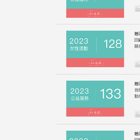
她
回
願
她
我
動
她
回