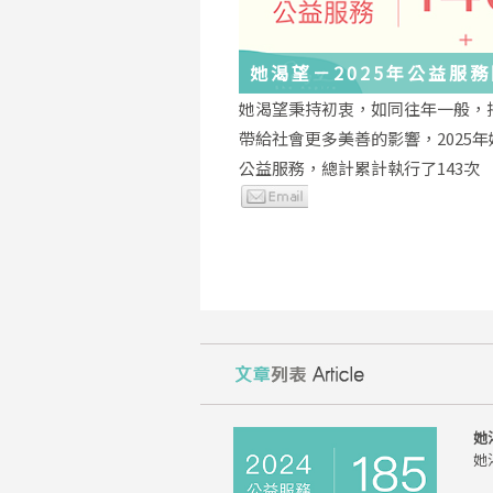
她渴望－2025年公益服
與感謝
她渴望秉持初衷，如同往年一般，
帶給社會更多美善的影響，2025
公益服務，總計累計執行了143次
她
她