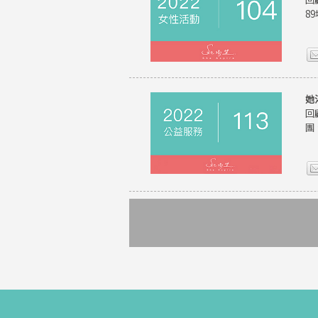
8
她
回
團