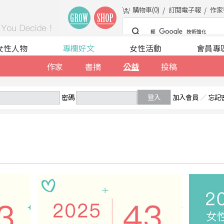
購物車(
0
)
訂閱電子報
作家
女性人物
專欄好文
女性活動
會員專
作家
書摘
公益
投稿
密碼
登入
加入會員
／
忘記