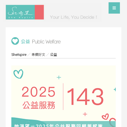
SheAspire
／
專欄好文
／
公益
她渴望－2025年公益服務回顧與感謝