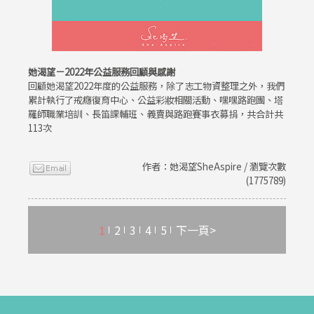
她渴望－2022年公益服務回顧與感謝
回顧她渴望2022年度的公益服務，除了志工物資整理之外，我們
累計執行了戒癮復育中心、公益彩妝相關活動、嘿嘿路跑團、塔
羅師職業培訓、長笛課輔班、義賣與路跑賽事衣募捐，共合計共
113次
作者：她渴望SheAspire / 瀏覽次數
(1775789)
1
2
3
4
5
下一頁>