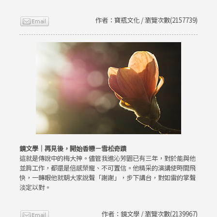
作者：寶瓶文化 / 瀏覽次數(2157739)
鏡文學｜再見後，開始香戀－雪松奇蹟
這就是傳說中的梅大神。儘管我進沁芳園已有三年，對於能與他
並肩工作，都還是倍感榮寵、不可置信。他精采的演講使時間飛
快，一轉眼他就朝大家說聲「謝謝」，步下講台，對如雷的掌聲
淡定以對。
作者：鏡文學 / 瀏覽次數(2139967)