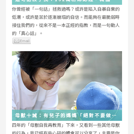
受歡迎的YouTuber「國民姐姐」金美敬
你曾經被「一句話」拯救過嗎？或許是陷入自暴自棄的
為跌落情緒深淵的你雪中送炭！
低潮，或許是苦於逐漸崩塌的自信。而能夠在最脆弱時
接住我們的，從來不是一本正經的指教，而是一句動人
的「真心話」。
母獸十誡：有兒子的媽媽「絕對不要做」
的十件事
四年的「母獸自我再教育」下來，又看到一些其他母獸
的行為，我已經有些心碎的體會可以分享了，主要是你