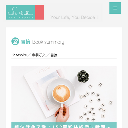
SheAspire
／
專欄好文
／
書摘
這句話救了我：152萬粉絲認證，韓國最