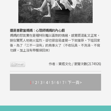
還是喜歡當媽媽：心理師媽媽的內心戲
媽媽的怒氣實在是種特別難以面對的情緒，感覺既混亂又正常，
貌似驚死人地砲火猛烈，卻也很容易虛晃一下就復原。下班回家
後，為了「三不一沒有」的鳥事火了（不收玩具、不洗澡、不寫
功課，加上沒有帶餐袋回來）
作者：寶瓶文化 / 瀏覽次數(2174926)
1
2
3
4
5
6
7
下一頁>