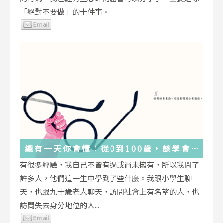
「絕對不要做」的十件事。
總有一天你會懂：從0到100歲，該學會
的人生大事，都在這些生活的小事裡了
有很多經驗，我自己不曾有過或尚未擁有，所以我問了
許多人，他們這一生中學到了些什麼。我跟小學生聊
天，也跟九十歲老人聊天，訪問社會上有名望的人，也
訪問失去身分地位的人...