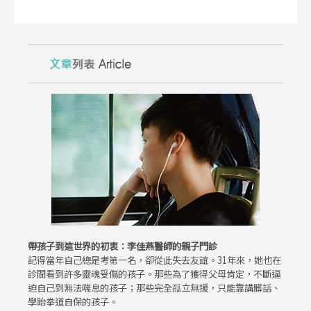
帶孩子到這世界的初衷：李佳燕醫師的親子門診
記得當年自己總是考第一名，卻從此失去友誼。31年來，她也在
診間看到許多靈魂受傷的孩子。那些為了獲得父母肯定，不斷逼
迫自己到無法喘息的孩子；那些完全孤立無援，只能靠講髒話、
學跆拳道自保的孩子。