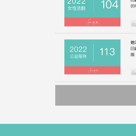
8
她
回
團