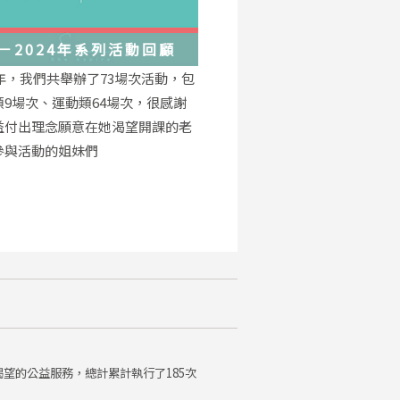
－2024年系列活動回顧
4年，我們共舉辦了73場次活動，包
類9場次、運動類64場次，很感謝
益付出理念願意在她渴望開課的老
參與活動的姐妹們
望的公益服務，總計累計執行了185次