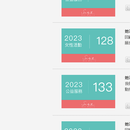
她
回
願
她
我
動
她
回