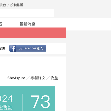
後台
投稿推薦
區
最新消息
密碼
SheAspire
／
專欄好文
／
公益