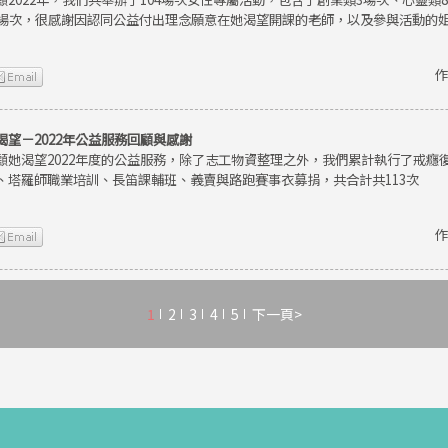
9場次，很感謝因認同公益付出理念願意在她渴望開課的老師，以及參與活動的
作
渴望－2022年公益服務回顧與感謝
顧她渴望2022年度的公益服務，除了志工物資整理之外，我們累計執行了戒癮
、塔羅師職業培訓、長笛課輔班、義賣與路跑賽事衣募捐，共合計共113次
作
1
2
3
4
5
下一頁>