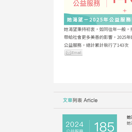
她渴望－2025年公益服
與感謝
她渴望秉持初衷，如同往年一般，
帶給社會更多美善的影響，2025
公益服務，總計累計執行了143次
她
她