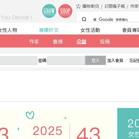
購物車(
0
)
訂閱電子報
作家
女性人物
專欄好文
女性活動
會員專
作家
書摘
公益
投稿
密碼
登入
加入會員
／
忘記