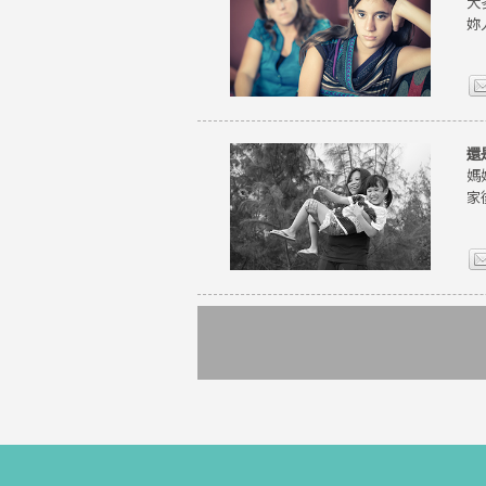
大
妳
還
媽
家