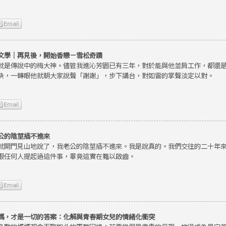
文學｜再見後，開始香戀－雪松奇蹟
就是傳說中的梅大神。儘管我進沁芳園已有三年，對於能與他並肩工作，都還
快，一轉眼他就朝大家說聲「謝謝」，步下講台，對如雷的掌聲淡定以對。
公的陰莖插不進來
就開門見山地說了，我老公的陰莖插不進來。我是說真的。我們交往的二十年
跟任何人提起過這件事，畢竟這實在難以啟齒。
媽，才是一切的答案：化解與青春期女兒的情緒化衝突