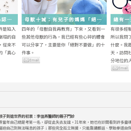
絲認
母獸十誡：有兒子的媽媽「絕對
總有一
不要做」的十件事
歲，該
許是陷入
四年的「母獸自我再教育」下來，又看到一
有很多經
金美敬
些生活
崩塌的自
些其他母獸的行為，我已經有些心碎的體會
所以我問
送炭！
，從來不
可以分享了，主要是你「絕對不要做」的十
什麼。我
的「真心
件事。
天，訪問
分地位的人.
孩子到這世界的初衷：李佳燕醫師的親子門診
得當年自己總是考第一名，卻從此失去友誼。31年來，她也在診間看到許多靈
逼迫自己到無法喘息的孩子；那些完全孤立無援，只能靠講髒話、學跆拳道自