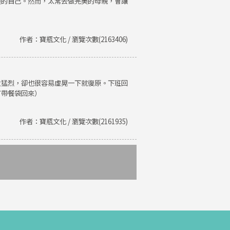
美的自己。然而，太常去做完美的母親，會讓
作者：寶瓶文化 / 瀏覽次數(2163406)
火猛烈，卻也很容易虛晃一下就復原。下班回
有帶餐袋回來）
作者：寶瓶文化 / 瀏覽次數(2161935)