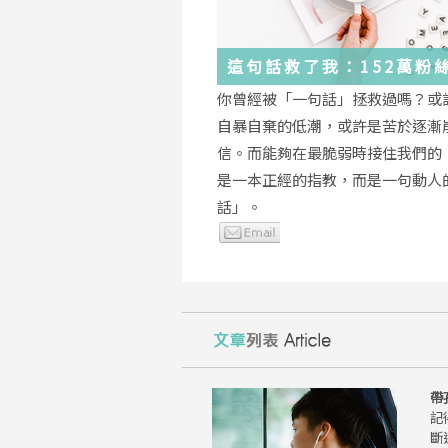
這句話救了我：152萬粉
證，韓國最受歡迎的
你曾經被「一句話」拯救過嗎？或
YouTuber「國民姐姐」
自暴自棄的低潮，或許是苦於逐漸
為跌落情緒深淵的你雪中
信。而能夠在最脆弱時接住我們的
是一本正經的指教，而是一句動人
話」。
帶
記
斷