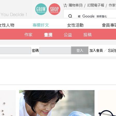
購物車(
0
)
訂閱電子報
作家
女性人物
專欄好文
女性活動
會員專
作家
書摘
公益
投稿
密碼
登入
加入會員
／
忘記