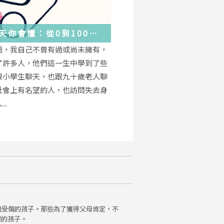
天你會懂：從0到100
學會的人生大事，都在這
驗，我自己不曾有過或尚未擁有，
的小事裡了
了許多人，他們這一生中學到了些
跟小學生聊天，也跟九十歲老人聊
社會上有名望的人，也訪問失去身
..
魂受傷的孩子。那些為了獲得父母肯定，不
保的孩子。