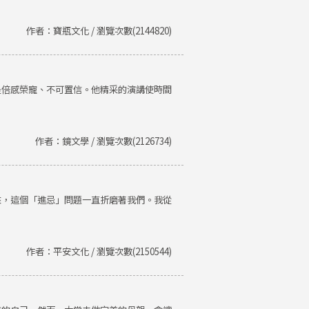
作者：寶瓶文化 / 瀏覽次數(2144820)
是倍感榮寵、不可置信。他精采的演講使時間
作者：鏡文學 / 瀏覽次數(2126734)
來，這個「進忌」問題一直折磨著我們。我從
作者：平安文化 / 瀏覽次數(2150544)