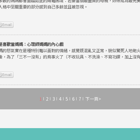
多數的媽媽都會面臨如此的兩難困境：若要當個最盡責的母親，妳得成為最完
人格中至關重要的部分感到自己多餘並且被忽視。
是喜歡當媽媽：心理師媽媽的內心戲
媽的怒氣實在是種特別難以面對的情緒，感覺既混亂又正常，貌似驚死人地砲
後，為了「三不一沒有」的鳥事火了（不收玩具、不洗澡、不寫功課，加上沒
1
2
3
4
5
6
7
下一頁>