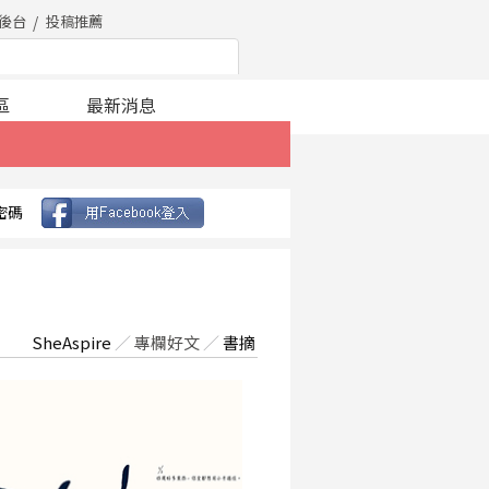
後台
投稿推薦
區
最新消息
密碼
SheAspire
／
專欄好文
／
書摘