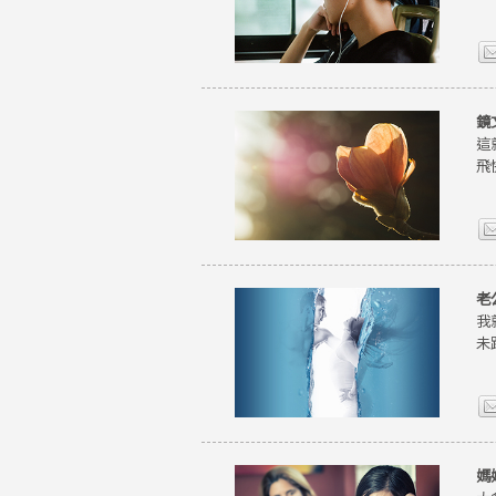
鏡
這
飛
老
我
未
媽