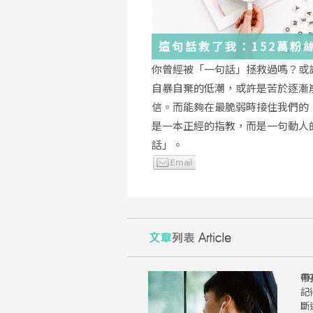
這句話救了我：152萬粉
證，韓國最受歡迎的
你曾經被「一句話」拯救過嗎？或
YouTuber「國民姐姐」
自暴自棄的低潮，或許是苦於逐漸
為跌落情緒深淵的你雪中
信。而能夠在最脆弱時接住我們的
是一本正經的指教，而是一句動人
話」。
帶
記
斷