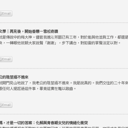
文學｜再見後，開始香戀－雪松奇蹟
就是傳說中的梅大神。儘管我進沁芳園已有三年，對於能與他並肩工作，都還
快，一轉眼他就朝大家說聲「謝謝」，步下講台，對如雷的掌聲淡定以對。
公的陰莖插不進來
就開門見山地說了，我老公的陰莖插不進來。我是說真的。我們交往的二十年
跟任何人提起過這件事，畢竟這實在難以啟齒。
媽，才是一切的答案：化解與青春期女兒的情緒化衝突