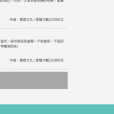
美的自己。然而，太常去做完美的母親，會讓
作者：寶瓶文化 / 瀏覽次數(2169432)
火猛烈，卻也很容易虛晃一下就復原。下班回
有帶餐袋回來）
作者：寶瓶文化 / 瀏覽次數(2168059)