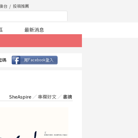
後台
投稿推薦
區
最新消息
密碼
SheAspire
／
專欄好文
／
書摘