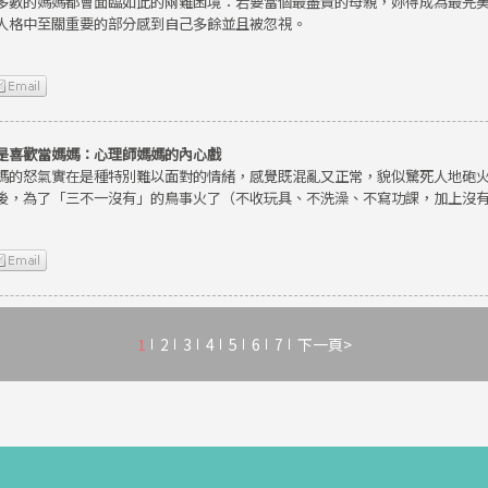
多數的媽媽都會面臨如此的兩難困境：若要當個最盡責的母親，妳得成為最完
人格中至關重要的部分感到自己多餘並且被忽視。
是喜歡當媽媽：心理師媽媽的內心戲
媽的怒氣實在是種特別難以面對的情緒，感覺既混亂又正常，貌似驚死人地砲
後，為了「三不一沒有」的鳥事火了（不收玩具、不洗澡、不寫功課，加上沒
1
2
3
4
5
6
7
下一頁>