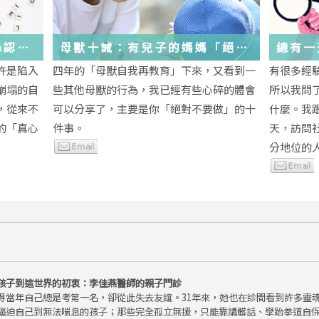
絲認
母獸十誡：有兒子的媽媽「絕對
總有一
不要做」的十件事
歲，該
許是陷入
四年的「母獸自我再教育」下來，又看到一
有很多經
金美敬
些生活
崩塌的自
些其他母獸的行為，我已經有些心碎的體會
所以我問
送炭！
，從來不
可以分享了，主要是你「絕對不要做」的十
什麼。我
的「真心
件事。
天，訪問
分地位的人.
孩子到這世界的初衷：李佳燕醫師的親子門診
得當年自己總是考第一名，卻從此失去友誼。31年來，她也在診間看到許多靈
逼迫自己到無法喘息的孩子；那些完全孤立無援，只能靠講髒話、學跆拳道自