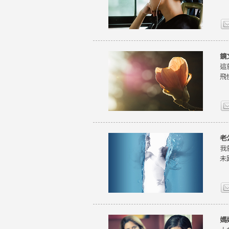
鏡
這
飛
老
我
未
媽