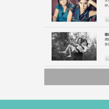
大
妳
還
媽
家