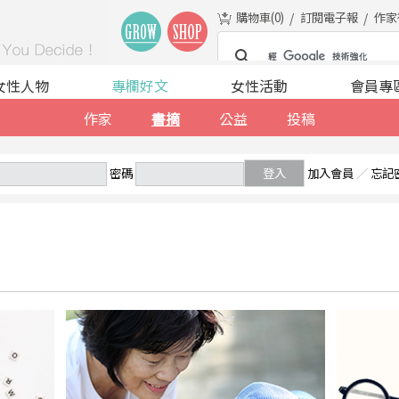
購物車(
0
)
訂閱電子報
作家
女性人物
專欄好文
女性活動
會員專
作家
書摘
公益
投稿
密碼
登入
加入會員
／
忘記