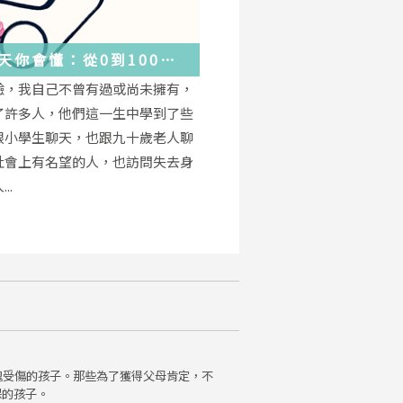
天你會懂：從0到100
學會的人生大事，都在這
驗，我自己不曾有過或尚未擁有，
的小事裡了
了許多人，他們這一生中學到了些
跟小學生聊天，也跟九十歲老人聊
社會上有名望的人，也訪問失去身
..
魂受傷的孩子。那些為了獲得父母肯定，不
保的孩子。