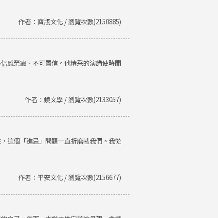
作者：寶瓶文化 / 瀏覽次數(2150885)
是倍感榮寵、不可置信。他精采的演講使時間
作者：鏡文學 / 瀏覽次數(2133057)
來，這個「進忌」問題一直折磨著我們。我從
作者：平安文化 / 瀏覽次數(2156677)