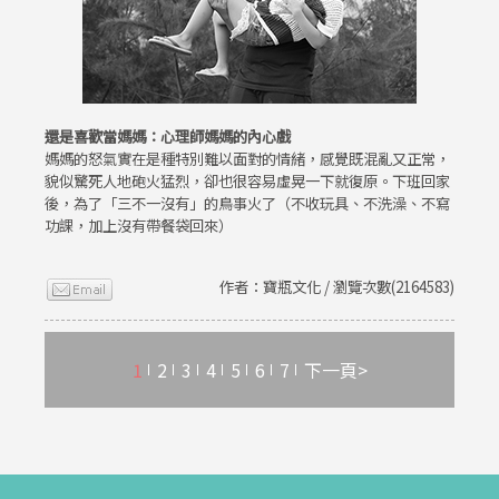
還是喜歡當媽媽：心理師媽媽的內心戲
媽媽的怒氣實在是種特別難以面對的情緒，感覺既混亂又正常，
貌似驚死人地砲火猛烈，卻也很容易虛晃一下就復原。下班回家
後，為了「三不一沒有」的鳥事火了（不收玩具、不洗澡、不寫
功課，加上沒有帶餐袋回來）
作者：寶瓶文化 / 瀏覽次數(2164583)
1
2
3
4
5
6
7
下一頁>