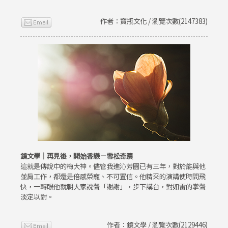
作者：寶瓶文化 / 瀏覽次數(2147383)
鏡文學｜再見後，開始香戀－雪松奇蹟
這就是傳說中的梅大神。儘管我進沁芳園已有三年，對於能與他
並肩工作，都還是倍感榮寵、不可置信。他精采的演講使時間飛
快，一轉眼他就朝大家說聲「謝謝」，步下講台，對如雷的掌聲
淡定以對。
作者：鏡文學 / 瀏覽次數(2129446)