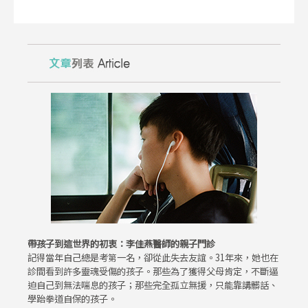
帶孩子到這世界的初衷：李佳燕醫師的親子門診
記得當年自己總是考第一名，卻從此失去友誼。31年來，她也在
診間看到許多靈魂受傷的孩子。那些為了獲得父母肯定，不斷逼
迫自己到無法喘息的孩子；那些完全孤立無援，只能靠講髒話、
學跆拳道自保的孩子。