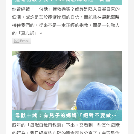
受歡迎的YouTuber「國民姐姐」金美敬
你曾經被「一句話」拯救過嗎？或許是陷入自暴自棄的
為跌落情緒深淵的你雪中送炭！
低潮，或許是苦於逐漸崩塌的自信。而能夠在最脆弱時
接住我們的，從來不是一本正經的指教，而是一句動人
的「真心話」。
母獸十誡：有兒子的媽媽「絕對不要做」
的十件事
四年的「母獸自我再教育」下來，又看到一些其他母獸
的行為，我已經有些心碎的體會可以分享了，主要是你