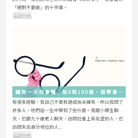
「絕對不要做」的十件事。
總有一天你會懂：從0到100歲，該學會
的人生大事，都在這些生活的小事裡了
有很多經驗，我自己不曾有過或尚未擁有，所以我問了
許多人，他們這一生中學到了些什麼。我跟小學生聊
天，也跟九十歲老人聊天，訪問社會上有名望的人，也
訪問失去身分地位的人...