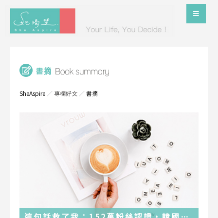
SheAspire
／
專欄好文
／
書摘
這句話救了我：152萬粉絲認證，韓國最