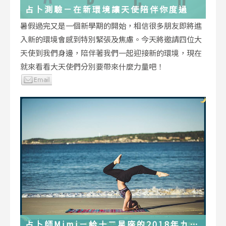
占卜測驗－在新環境讓天使陪伴你度過
暑假過完又是一個新學期的開始，相信很多朋友即將進
入新的環境會感到特別緊張及焦慮。今天將邀請四位大
天使到我們身邊，陪伴著我們一起迎接新的環境，現在
就來看看大天使們分別要帶來什麼力量吧！
占卜師Mimi－給十二星座的2018年九月