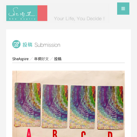
SheAspire
／
專欄好文
／
投稿