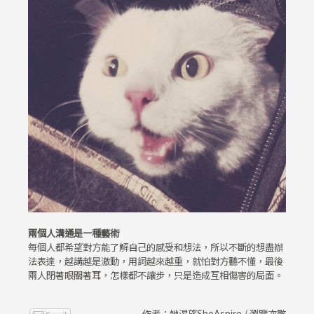
兩個人溝通是一種藝術
每個人都希望對方能了解自己的感受和想法，所以不斷的想盡辦
法表達，越講越是激動，用詞越來越重，就怕對方聽不懂，最後
兩人閉著眼關著耳，怎樣都不讓步，只是造成互相傷害的局面。
作者：她渴望SheAspire / 瀏覽次數