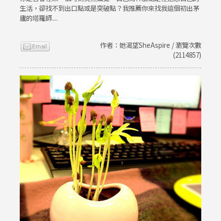
生活，卻找不到出口點或是突破點？我推薦你來找我這個初出茅
廬的塔羅師....
作者：她渴望SheAspire / 瀏覽次數
(2114857)