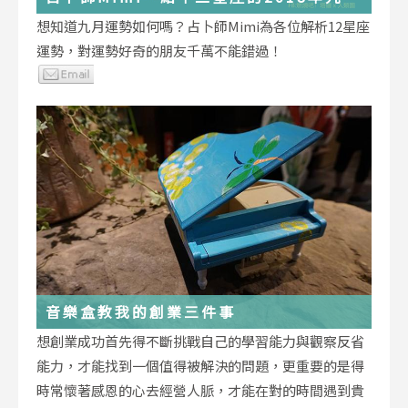
運勢小叮嚀
想知道九月運勢如何嗎？占卜師Mimi為各位解析12星座
運勢，對運勢好奇的朋友千萬不能錯過！
音樂盒教我的創業三件事
想創業成功首先得不斷挑戰自己的學習能力與觀察反省
能力，才能找到一個值得被解決的問題，更重要的是得
時常懷著感恩的心去經營人脈，才能在對的時間遇到貴