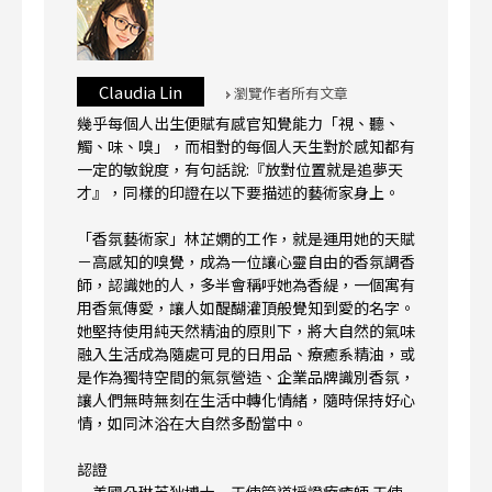
Claudia Lin
瀏覽作者所有文章
幾乎每個人出生便賦有感官知覺能力「視、聽、
觸、味、嗅」，而相對的每個人天生對於感知都有
一定的敏銳度，有句話說:『放對位置就是追夢天
才』，同樣的印證在以下要描述的藝術家身上。
「香氛藝術家」林芷嫻的工作，就是運用她的天賦
－高感知的嗅覺，成為一位讓心靈自由的香氛調香
師，認識她的人，多半會稱呼她為香緹，一個寓有
用香氣傳愛，讓人如醍醐灌頂般覺知到愛的名字。
她堅持使用純天然精油的原則下，將大自然的氣味
融入生活成為隨處可見的日用品、療癒系精油，或
是作為獨特空間的氣氛營造、企業品牌識別香氛，
讓人們無時無刻在生活中轉化情緒，隨時保持好心
情，如同沐浴在大自然多酚當中。
認證
－美國朵琳芙狄博士－天使管道授證療癒師.天使