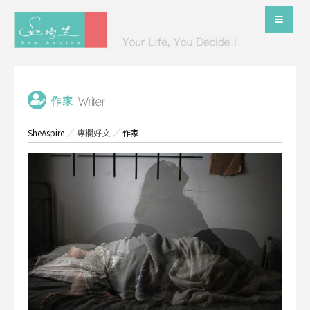
SheAspire
／
專欄好文
／
作家