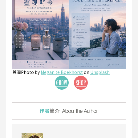
首圖Photo by
Megan te Boekhorst
on
Unsplash