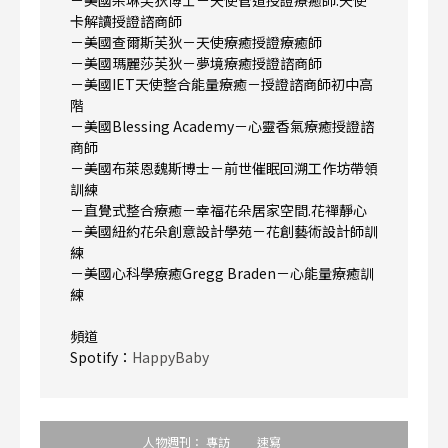
卡解讀授證諮商師
－美國查爾斯芙狄－天使療癒授證療癒師
－美國瑪麗莎芙狄－夢境療癒授證諮商師
－美國IET天使整合能量療癒－授證諮商師初中高
階
－美國Blessing Academy－心靈香氣療癒授證諮
商師
－美國布萊恩魏斯博士－前世催眠回溯工作坊帶領
訓練
－直覺式整合療癒－幸福花朵居家空間.花禪靜心
－美國紐約花朵創意設計學苑－花創藝術設計師訓
練
－美國心科學療癒Gregg Braden－心能量療癒訓
練
頻道
Spotify：
HappyBaby
人物週刊：
專訪
速寫