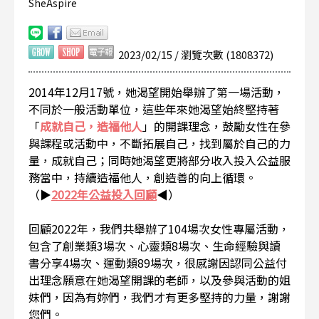
SheAspire
2023/02/15 / 瀏覽次數 (1808372)
2014年12月17號，她渴望開始舉辦了第一場活動，
不同於一般活動單位，這些年來她渴望始終堅持著
「
成就自己，造福他人
」的開課理念，鼓勵女性在參
與課程或活動中，不斷拓展自己，找到屬於自己的力
量，成就自己；同時她渴望更將部分收入投入公益服
務當中，持續造福他人，創造善的向上循環。
（▶
2022年公益投入回顧
◀）
回顧2022年，我們共舉辦了104場次女性專屬活動，
包含了創業類3場次、心靈類8場次、生命經驗與讀
書分享4場次、運動類89場次，很感謝因認同公益付
出理念願意在她渴望開課的老師，以及參與活動的姐
妹們，因為有妳們，我們才有更多堅持的力量，謝謝
您們。