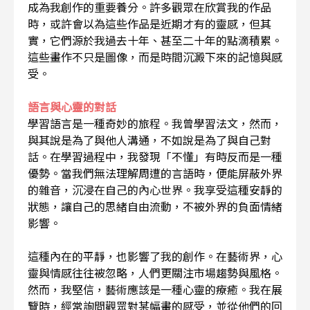
成為我創作的重要養分。許多觀眾在欣賞我的作品
時，或許會以為這些作品是近期才有的靈感，但其
實，它們源於我過去十年、甚至二十年的點滴積累。
這些畫作不只是圖像，而是時間沉澱下來的記憶與感
受。
語言與心靈的對話
學習語言是一種奇妙的旅程。我曾學習法文，然而，
與其說是為了與他人溝通，不如說是為了與自己對
話。在學習過程中，我發現「不懂」有時反而是一種
優勢。當我們無法理解周遭的言語時，便能屏蔽外界
的雜音，沉浸在自己的內心世界。我享受這種安靜的
狀態，讓自己的思緒自由流動，不被外界的負面情緒
影響。
這種內在的平靜，也影響了我的創作。在藝術界，心
靈與情感往往被忽略，人們更關注市場趨勢與風格。
然而，我堅信，藝術應該是一種心靈的療癒。我在展
覽時，經常詢問觀眾對某幅畫的感受，並從他們的回