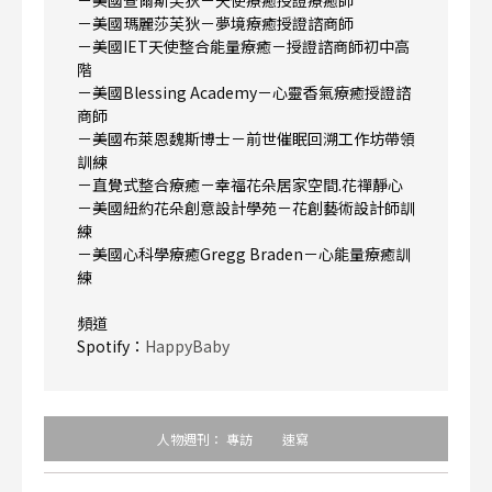
－美國查爾斯芙狄－天使療癒授證療癒師
－美國瑪麗莎芙狄－夢境療癒授證諮商師
－美國IET天使整合能量療癒－授證諮商師初中高
階
－美國Blessing Academy－心靈香氣療癒授證諮
商師
－美國布萊恩魏斯博士－前世催眠回溯工作坊帶領
訓練
－直覺式整合療癒－幸福花朵居家空間.花禪靜心
－美國紐約花朵創意設計學苑－花創藝術設計師訓
練
－美國心科學療癒Gregg Braden－心能量療癒訓
練
頻道
Spotify：
HappyBaby
人物週刊：
專訪
速寫