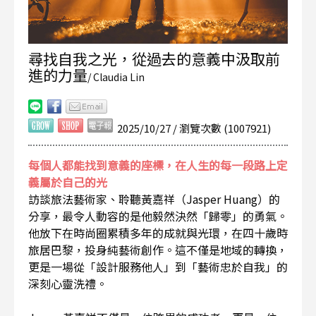
尋找自我之光，從過去的意義中汲取前
進的力量
/ Claudia Lin
2025/10/27 / 瀏覽次數 (1007921)
每個人都能找到意義的座標，在人生的每一段路上定
義屬於自己的光
訪談旅法藝術家、聆聽黃嘉祥（Jasper Huang）的
分享，最令人動容的是他毅然決然「歸零」的勇氣。
他放下在時尚圈累積多年的成就與光環，在四十歲時
旅居巴黎，投身純藝術創作。這不僅是地域的轉換，
更是一場從「設計服務他人」到「藝術忠於自我」的
深刻心靈洗禮。