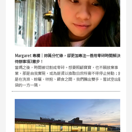
Margaret 專欄｜妳萬分忙碌，卻更加專注—善用零碎時間解決
待辦事項3撇步！
當媽之後，時間被切割成零碎。想要照顧寶寶，也不願放棄事
業，那是自我實現，或為薪資以換取日庶所需不得停止勞動；於
是在洗滌、晾曬、哄抱、餵食之間，我們騰出雙手，嘗試空出腦
袋的一方一隅，