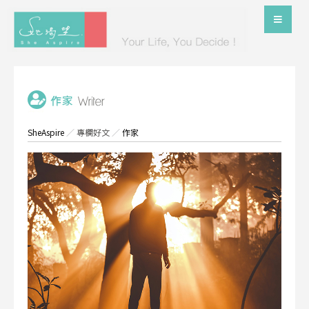
SheAspire
／
專欄好文
／
作家