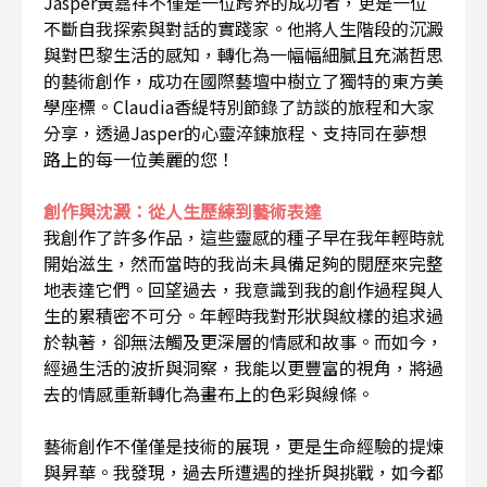
Jasper黃嘉祥不僅是一位跨界的成功者，更是一位
不斷自我探索與對話的實踐家。他將人生階段的沉澱
與對巴黎生活的感知，轉化為一幅幅細膩且充滿哲思
的藝術創作，成功在國際藝壇中樹立了獨特的東方美
學座標。Claudia香緹特別節錄了訪談的旅程和大家
分享，透過Jasper的心靈淬鍊旅程、支持同在夢想
路上的每一位美麗的您！
創作與沈澱：從人生歷練到藝術表達
我創作了許多作品，這些靈感的種子早在我年輕時就
開始滋生，然而當時的我尚未具備足夠的閱歷來完整
地表達它們。回望過去，我意識到我的創作過程與人
生的累積密不可分。年輕時我對形狀與紋樣的追求過
於執著，卻無法觸及更深層的情感和故事。而如今，
經過生活的波折與洞察，我能以更豐富的視角，將過
去的情感重新轉化為畫布上的色彩與線條。
藝術創作不僅僅是技術的展現，更是生命經驗的提煉
與昇華。我發現，過去所遭遇的挫折與挑戰，如今都