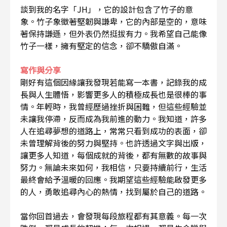
談到我的名字「JH」，它的設計包含了竹子的意
象。竹子象徵著堅韌與謙卑，它的內部是空的，意味
著保持謙遜，但外表仍然挺拔有力。我希望自己能像
竹子一樣，擁有堅定的信念，卻不驕傲自滿。
寫作與分享
剛好有這個因緣讓我發現若能寫一本書，記錄我的成
長與人生體悟，影響更多人的積極成長也是很棒的事
情。年輕時，我曾經歷過挫折與困難，但這些經驗並
未讓我停滯，反而成為我前進的動力。我知道，許多
人在追尋夢想的道路上，常常只看到成功的表面，卻
未曾理解背後的努力與堅持。也許透過文字與出版，
讓更多人知道，每個成就的背後，都有無數的故事與
努力。無論未來如何，我相信，只要持續前行，生活
最終會給予溫暖的回應。我期望這些經驗能啟發更多
的人，勇敢追尋內心的熱情，找到屬於自己的道路。
當你回首過去，會發現每段旅程都有其意義。每一次