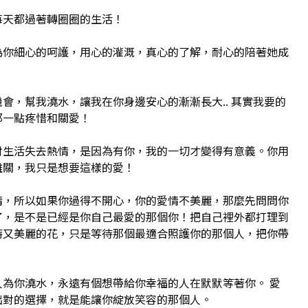
每天都過著轉圈圈的生活！
為你細心的呵護，用心的灌溉，真心的了解，耐心的陪著她成
會，幫我澆水，讓我在你身邊安心的漸漸長大.. 其實我要的
那一點疼惜和關愛！
對生活失去熱情，是因為有你，我的一切才變得有意義。你用
難關，我只是想要這樣的愛！
情，所以如果你過得不開心，你的愛情不美麗，那麼先問問你
了，是不是已經是你自己最愛的那個你！把自己裡外都打理到
特又美麗的花，只是等待那個最適合照護你的那個人，把你帶
。
為你澆水，永遠有個想帶給你幸福的人在默默等著你。 愛
出對的選擇，就是能讓你綻放笑容的那個人。