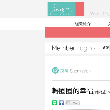
組織簡介
帳號
轉圈圈的幸福
/ 她渴望She