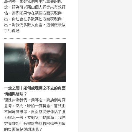
最初每一家都依循著平均主義的概
念，認為可以藉由個人評等來有效評
估，亦即如果你在某個方面表現傑
出，你也會在多數其他方面表現傑
出。對我們多數人而言，這個做法似
乎行得通
一念之間｜如何處理揮之不去的負面
情緒與想法？
理性告訴我們，要轉念、要換個角度
思考，然而，哪怕一度轉念、嘗試由
不同角度思考，負面感受好像沾了強
力膠水一般，立刻又回黏腦海，我們
究竟該如何有效鬆動與移除這些固著
的負面情緒與想法呢？