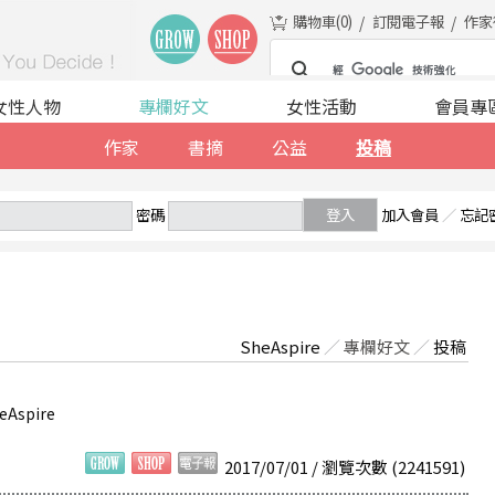
購物車(
0
)
訂閱電子報
作家
女性人物
專欄好文
女性活動
會員專
作家
書摘
公益
投稿
密碼
登入
加入會員
／
忘記
SheAspire
／
專欄好文
／
投稿
Aspire
2017/07/01 / 瀏覽次數 (2241591)