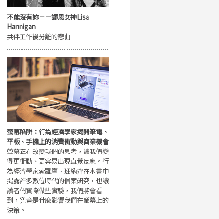
不能沒有妳－－謬思女神Lisa
Hannigan
共伴工作後分離的悲曲
螢幕陷阱：行為經濟學家揭開筆電、
平板、手機上的消費衝動與商業機會
螢幕正在改變我們的思考，讓我們變
得更衝動、更容易出現直覺反應。行
為經濟學家索羅摩．班納齊在本書中
揭露許多數位時代的個案研究，也讓
讀者們實際做些實驗，我們將會看
到，究竟是什麼影響我們在螢幕上的
決策。