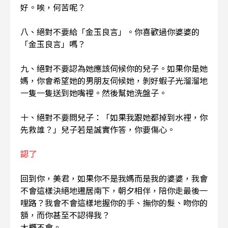
好。唉，何苦呢？
八、絕對不要給「金玉良言」。你喜歡過你婆婆的
「金玉良言」嗎？
九、絕對不要認為她應該伺候你的兒子。如果你是她
媽，你會希望她的男朋友伺候她，剝好蝦子光溜溜地
一隻一隻送到她嘴裡。然後幫她洗盤子。
十、絕對不要問兒子：「如果我跟她都掉到水裡，你
先救誰？」兒子若是誠實作答，你要傷心。
認了
回到你，美君，如果你不是我媽而是我的婆婆，我會
不會這樣決絕地遷居南下，朝夕相伴，陪你走最後一
哩路？我會不會這樣地握你的手、撫你的髮、吻你的
額，而你甚至不認得我？
大概不會。