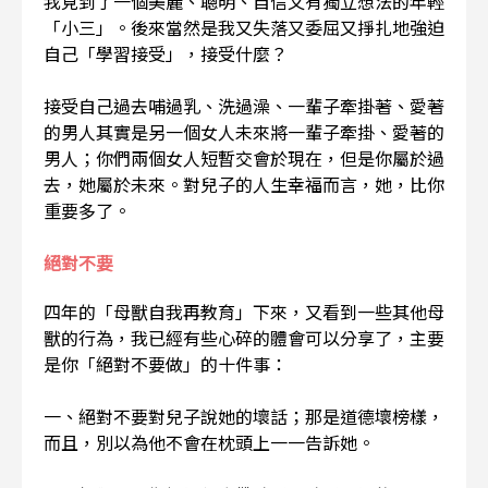
我見到了一個美麗、聰明、自信又有獨立想法的年輕
「小三」。後來當然是我又失落又委屈又掙扎地強迫
自己「學習接受」，接受什麼？
接受自己過去哺過乳、洗過澡、一輩子牽掛著、愛著
的男人其實是另一個女人未來將一輩子牽掛、愛著的
男人；你們兩個女人短暫交會於現在，但是你屬於過
去，她屬於未來。對兒子的人生幸福而言，她，比你
重要多了。
絕對不要
四年的「母獸自我再教育」下來，又看到一些其他母
獸的行為，我已經有些心碎的體會可以分享了，主要
是你「絕對不要做」的十件事：
一、絕對不要對兒子說她的壞話；那是道德壞榜樣，
而且，別以為他不會在枕頭上一一告訴她。