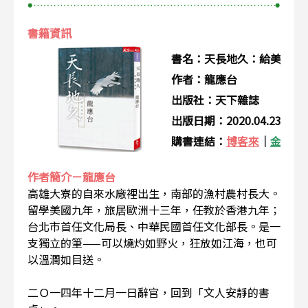
書籍資訊
書名：天長地久：給美君的
作者：龍應台
出版社：天下雜誌
出版日期：2020.04.23
購書連結：
博客來
｜
金石堂
作者簡介－龍應台
高雄大寮的自來水廠裡出生，南部的漁村農村長大。
留學美國九年，旅居歐洲十三年，任教於香港九年；
台北市首任文化局長、中華民國首任文化部長。是一
支獨立的筆——可以燒灼如野火，狂放如江海，也可
以溫潤如目送。
二Ｏ一四年十二月一日辭官，回到「文人安靜的書