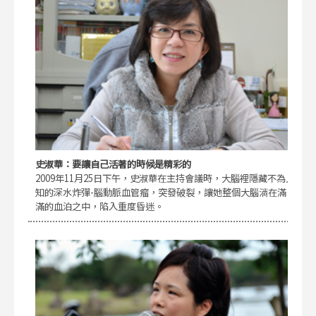
史淑華：要讓自己活著的時候是精彩的
2009年11月25日下午，史淑華在主持會議時，大腦裡隱藏不為人
知的深水炸彈-腦動脈血管瘤，突發破裂，讓她整個大腦淌在滿
滿的血泊之中，陷入重度昏迷。