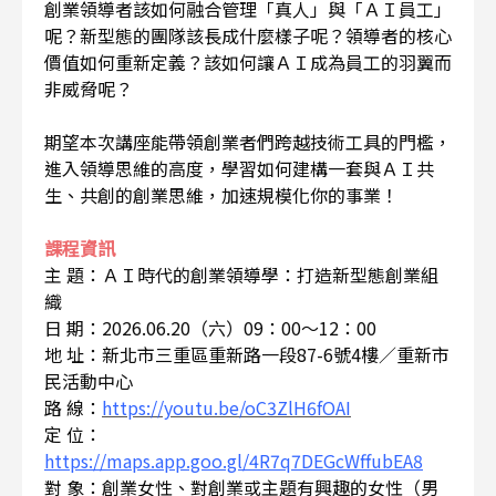
創業領導者該如何融合管理「真人」與「ＡＩ員工」
呢？新型態的團隊該長成什麼樣子呢？領導者的核心
價值如何重新定義？該如何讓ＡＩ成為員工的羽翼而
非威脅呢？
期望本次講座能帶領創業者們跨越技術工具的門檻，
進入領導思維的高度，學習如何建構一套與ＡＩ共
生、共創的創業思維，加速規模化你的事業！
課程資訊
主 題：ＡＩ時代的創業領導學：打造新型態創業組
織
日 期：2026.06.20（六）09：00～12：00
地 址：新北市三重區重新路一段87-6號4樓／重新市
民活動中心
路 線：
https://youtu.be/oC3ZlH6fOAI
定 位：
https://maps.app.goo.gl/4R7q7DEGcWffubEA8
對 象：創業女性、對創業或主題有興趣的女性（男