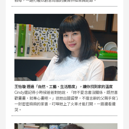
教母，一路打破以創意為傲的廣告界框架與記錄。
王怡璇 透過「自然、工藝、生活態度」，讓你找到家的溫度
Cindy還記得小時候爸爸對她說，「妳不愛念書沒關係，既然喜
歡畫畫，就專心畫吧。」送她出國留學，不擅言辭的父親手寫了
一封密密麻麻的家書，叮嚀她上了火車才能打開，一路邊看邊
哭。