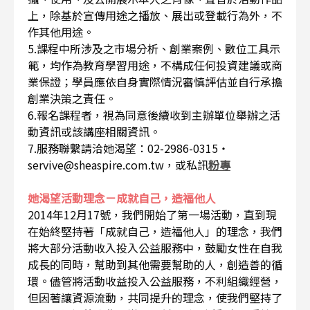
上，除基於宣傳用途之播放、展出或登載行為外，不
作其他用途。
5.課程中所涉及之市場分析、創業案例、數位工具示
範，均作為教育學習用途，不構成任何投資建議或商
業保證；學員應依自身實際情況審慎評估並自行承擔
創業決策之責任。
6.報名課程者，視為同意後續收到主辦單位舉辦之活
動資訊或該講座相關資訊。
7.服務聯繫請洽她渴望：02-2986-0315・
servive@sheaspire.com.tw，或私訊
粉專
她渴望活動理念－成就自己，造福他人
2014年12月17號，我們開始了第一場活動，直到現
在始終堅持著「成就自己，造福他人」的理念，我們
將大部分活動收入投入公益服務中，鼓勵女性在自我
成長的同時，幫助到其他需要幫助的人，創造善的循
環。儘管將活動收益投入公益服務，不利組織經營，
但因著讓資源流動，共同提升的理念，使我們堅持了