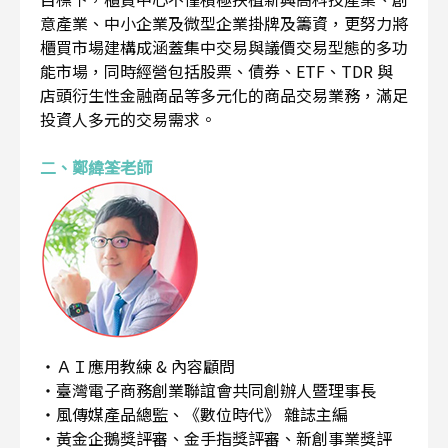
意產業、中小企業及微型企業掛牌及籌資，更努力將
櫃買市場建構成涵蓋集中交易與議價交易型態的多功
能市場，同時經營包括股票、債券、ETF、TDR 與
店頭衍生性金融商品等多元化的商品交易業務，滿足
投資人多元的交易需求。
二、鄭緯筌老師
・ＡＩ應用教練 & 內容顧問
・臺灣電子商務創業聯誼會共同創辦人暨理事長
・風傳媒產品總監、《數位時代》 雜誌主編
・黃金企鵝獎評審、金手指獎評審、新創事業獎評