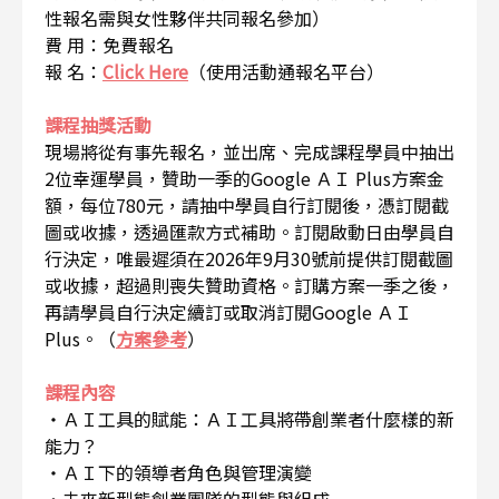
性報名需與女性夥伴共同報名參加）
費 用：免費報名
報 名：
Click Here
（使用活動通報名平台）
課程抽獎活動
現場將從有事先報名，並出席、完成課程學員中抽出
2位幸運學員，贊助一季的Google ＡＩ Plus方案金
額，每位780元，請抽中學員自行訂閱後，憑訂閱截
圖或收據，透過匯款方式補助。訂閱啟動日由學員自
行決定，唯最遲須在2026年9月30號前提供訂閱截圖
或收據，超過則喪失贊助資格。訂購方案一季之後，
再請學員自行決定續訂或取消訂閱Google ＡＩ
Plus。（
方案參考
）
課程內容
・ＡＩ工具的賦能：ＡＩ工具將帶創業者什麼樣的新
能力？
・ＡＩ下的領導者角色與管理演變
・未來新型態創業團隊的型態與組成