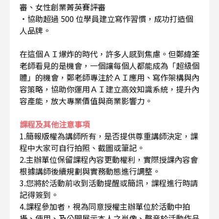
審、女性創業菁英賽評審
・協助超過 500 位學員建立寫作習慣，成功打造個
人品牌。
在這個ＡＩ爆炸的時代，許多人感到焦慮。但鄭緯筌
老師看見的是機會，一個讓每個人都能成為「超級個
體」的機會，鄭老師專注於ＡＩ應用、寫作架構與內
容策略，協助你運用ＡＩ建立高效知識系統，提升內
容產能，放大專業價值與商業影響力。
課程及其他注意事項
1.簡報版權為講師所有，是否提供尊重講師決定，課
程中大家可自行拍照、截圖或筆記。
2.主辦單位保留課程內容更動權利，實際授課內容會
根據講師後續規劃與實務動態進行調整。
3.您將於活動前收到活動提醒或簡訊，課程進行時請
記得簽到。
4.課程參加者，視為同意授權主辦單位於活動中拍
攝、使用、及公開展示本人之肖像、聲音於活動作品