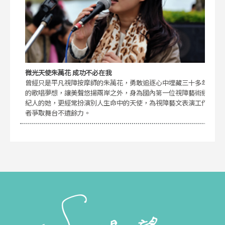
微光天使朱萬花 成功不必在我
曾經只是平凡視障按摩師的朱萬花，勇敢追逐心中埋藏三十多年
的歌唱夢想，讓美聲悠揚兩岸之外，身為國內第一位視障藝術經
紀人的她，更經常扮演別人生命中的天使，為視障藝文表演工作
者爭取舞台不遺餘力。