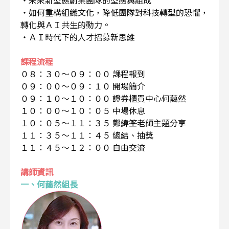
・如何重構組織文化，降低團隊對科技轉型的恐懼，
轉化與ＡＩ共生的動力。
・ＡＩ時代下的人才招募新思維
課程流程
０８：３０～０９：００ 課程報到
０９：００～０９：１０ 開場簡介
０９：１０～１０：００ 證券櫃買中心何藹然
１０：００～１０：０５ 中場休息
１０：０５～１１：３５ 鄭緯筌老師主題分享
１１：３５～１１：４５ 總結、抽獎
１１：４５～１２：００ 自由交流
講師資訊
一、何藹然組長