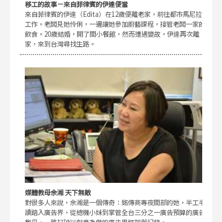
移工的故事－來自菲律賓的伊達便當
來自菲律賓的伊達（Edita）在12歲便離老家，前往都市馬尼拉
工作。老闆見她伶俐，一邊讓她參加廚藝課程，接管老闆一家的
飲食。20歲結婚，開了間小餐館，然而遭遇變故，伊達再次離
家，來到台灣尋找生路。
媒體教母余湘 天下無敵
對很多人來說，余湘是一個傳奇：銘傳商專夜間部的她，半工半
讀踏入廣告界，從總機小妹到掌管全台三分之一廣告預算的廣告