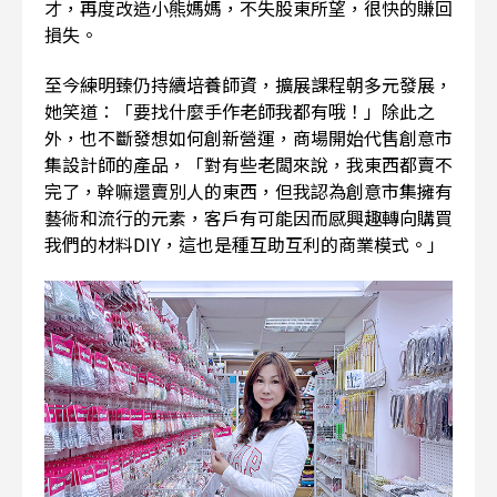
才，再度改造小熊媽媽，不失股東所望，很快的賺回
損失。
至今練明臻仍持續培養師資，擴展課程朝多元發展，
她笑道：「要找什麼手作老師我都有哦！」除此之
外，也不斷發想如何創新營運，商場開始代售創意市
集設計師的產品，「對有些老闆來說，我東西都賣不
完了，幹嘛還賣別人的東西，但我認為創意市集擁有
藝術和流行的元素，客戶有可能因而感興趣轉向購買
我們的材料DIY，這也是種互助互利的商業模式。」