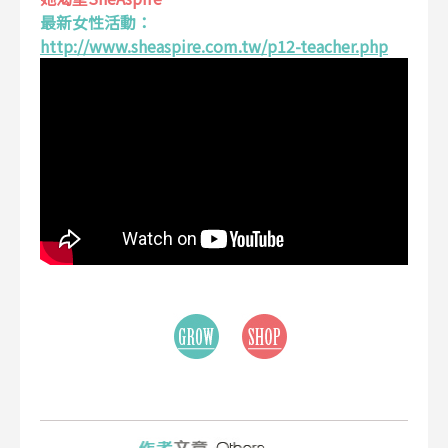
最新女性活動：
http://www.sheaspire.com.tw/p12-teacher.php