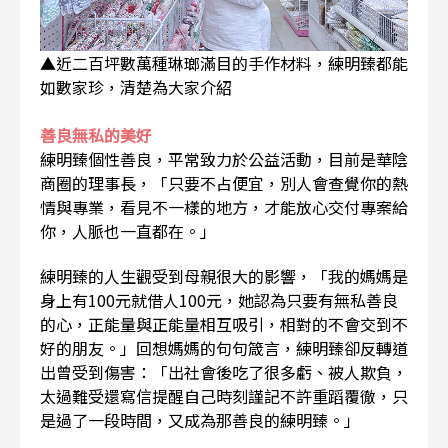
▲近二百坪數萬種琳瑯滿目的手作材料，練明臻都能
如數家珍，清楚為大家介紹
善良無私的美好
練明臻個性善良，平常致力於公益活動，目前是華陰
商圈的理事長，「只要不占便宜，別人會查覺你的熱
情與專業，看見不一樣的地方，才能放心交付專案給
你，人脈也一直都在。」
練明臻的人生觀受到母親很大的影響，「我的媽媽是
身上有100元就借人100元，她認為只要有無私善良
的心，正能量與正能量相互吸引，相對的不會交到不
好的朋友。」回想媽媽的句句箴言，練明臻卻反轉道
出曾受到傷害：「出社會後吃了很多虧、被人欺負，
太過難受還寫信提醒自己時刻謹記不許重蹈覆徹，只
是過了一段時間，又成為那善良的練明臻。」