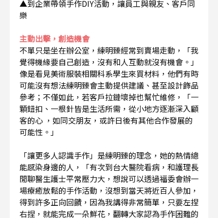
▲到企業帶領手作DIY活動，讓員工與親友、客戶同
樂
主動出擊，創造機會
不單只是坐在辦公室，練明臻經常到賣場走動，「我
覺得機緣要自己創造，沒有和人互動就沒有機會。」
像是看見美術服裝相關科系學生來買材料，他們有時
可能沒有想法練明臻會主動提供建議、甚至設計飾品
參考；不僅如此，若客戶拉鏈壞掉也幫忙維修，「一
顆鈕扣、一根針皆是生活所需，從小地方逐漸深入顧
客的心 ，如同交朋友，或許日後有其他合作發展的
可能性。」
「讓更多人認識手作」是練明臻的理念，她的熱情總
能感染身邊的人，「有次到台大醫院看病，和護理長
閒聊醫生護士平常壓力大，想說可以透過福委會辦一
場療癒放鬆的手作活動，沒想到當天將近百人參加，
得到許多正向回饋，因為我講得非常簡單，只要左捏
右捏，就能完成一朵鮮花，翻轉大家認為手作困難的