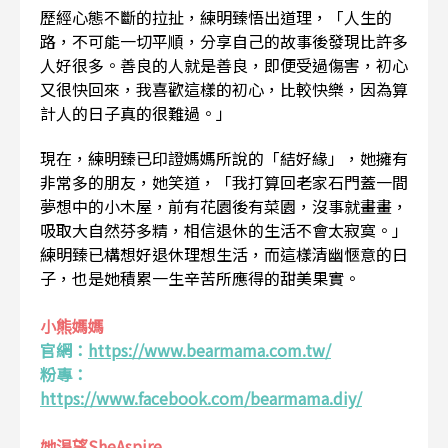
歷經心態不斷的拉扯，練明臻悟出道理，「人生的
路，不可能一切平順，分享自己的故事後發現比許多
人好很多。善良的人就是善良，即便受過傷害，初心
又很快回來，我喜歡這樣的初心，比較快樂，因為算
計人的日子真的很難過。」
現在，練明臻已印證媽媽所說的「結好緣」，她擁有
非常多的朋友，她笑道，「我打算回老家石門蓋一間
夢想中的小木屋，前有花園後有菜園，沒事就畫畫，
吸取大自然芬多精，相信退休的生活不會太寂寞。」
練明臻已構想好退休理想生活，而這樣清幽愜意的日
子，也是她積累一生辛苦所應得的甜美果實。
小熊媽媽
官網：
https://www.bearmama.com.tw/
粉專：
https://www.facebook.com/bearmama.diy/
她渴望SheAspire