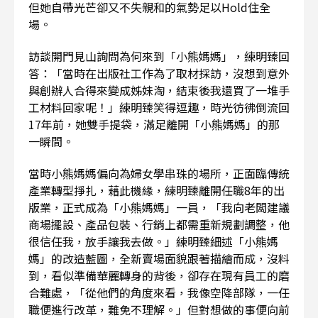
但她自帶光芒卻又不失親和的氣勢足以Hold住全
場。
訪談開門見山詢問為何來到「小熊媽媽」，練明臻回
答：「當時在出版社工作為了取材採訪，沒想到意外
與創辦人合得來變成姊妹淘，結束後我還買了一堆手
工材料回家呢！」練明臻笑得逗趣，時光彷彿倒流回
17年前，她雙手提袋，滿足離開「小熊媽媽」的那
一瞬間。
當時小熊媽媽偏向為婦女學串珠的場所，正面臨傳統
產業轉型掙扎，藉此機緣，練明臻離開任職8年的出
版業，正式成為「小熊媽媽」一員，「我向老闆建議
商場擺設、產品包裝、行銷上都需重新規劃調整，他
很信任我，放手讓我去做。」練明臻細述「小熊媽
媽」的改造藍圖，全新賣場面貌跟著描繪而成，沒料
到，看似準備華麗轉身的背後，卻存在現有員工的磨
合難處，「從他們的角度來看，我像空降部隊，一任
職便進行改革，難免不理解。」但對想做的事便向前