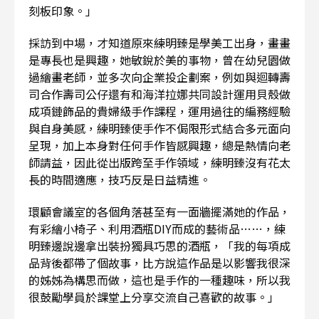
刻板印象。」
採訪到中場，才知道原來練明臻是學美工出身，畫畫
是專長也是興趣，她敏銳於美的事物，曾在幼兒園做
過繪畫老師，並多次向企業投企劃案，例如與迴轉壽
司合作壽司公仔還有和海洋拉娜共同設計運用貝殼做
成項鏈飾品的貴婦級手作課程，運用過往的編務經驗
與自身美感，練明臻使手作不侷限形式結合多元面向
呈現，加上本身對任何手作皆感興趣，總是熱情向老
師請益，因此從出版跨至手作領域，練明臻沒有花太
長的時間適應，技巧反是日益精進。
環顧會議室的各個角落甚至有一面牆擺滿她的作品，
有彩繪小椅子、利用酒瓶DIY而成的藝術品……，練
明臻邊說邊拿出裝扮獨具巧思的酒瓶，「我的每項成
品背後都帶了個故事，比方說這作品是以影響我很深
的姊姊為構思而做，這也是手作的一種趣味，所以我
很鼓勵學員於課堂上分享交流自己喜歡的故事。」