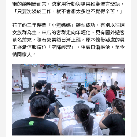
衝的練明臻而言，決定用行動與結果推翻流言蜚語，
「只要沈浸於工作，就不會想太多也不覺得辛苦。」
花了約三年時間「小熊媽媽」轉型成功，有別以往婦
女族群為主，來店的客群走向年輕化、更有國外遊客
慕名前來，隨著營業額日漸上漲，原本懷帶疑慮的員
工逐漸信服這位「空降經理」，相處日漸融洽，至今
情同家人。