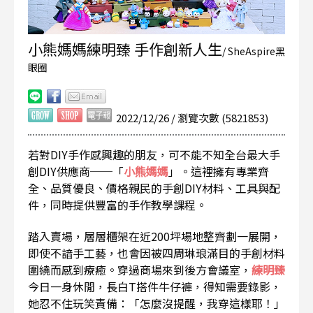
小熊媽媽練明臻 手作創新人生
/ SheAspire黑
眼圈
2022/12/26 / 瀏覽次數 (5821853)
若對DIY手作感興趣的朋友，可不能不知全台最大手
創DIY供應商──「
小熊媽媽
」。這裡擁有專業齊
全、品質優良、價格親民的手創DIY材料、工具與配
件，同時提供豐富的手作教學課程。
踏入賣場，層層櫃架在近200坪場地整齊劃一展開，
即使不諳手工藝，也會因被四周琳琅滿目的手創材料
圍繞而感到療癒。穿過商場來到後方會議室，
練明臻
今日一身休閒，長白T搭件牛仔褲，得知需要錄影，
她忍不住玩笑責備：「怎麼沒提醒，我穿這樣耶！」