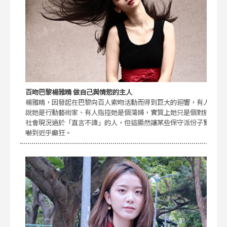
百吻巴黎楊雅晴 做自己與情慾的主人
楊雅晴，因發起在巴黎向百人索吻活動而得到巨大的迴響，有人
說她是行動藝術家、有人指控她是個蕩婦，實質上她只是個對於
社會現況過於「直言不諱」的人，但這顯然讓某些保守派份子驚
嚇到近乎癲狂。