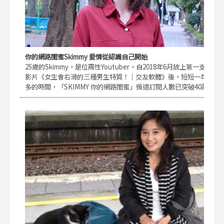
你的網路閨蜜Skimmy 愛情從認識自己開始
25歲的Skimmy，是位兩性Youtuber，自2018年6月放上第一支
影片《女生會右滑的三種男生特質！｜交友軟體》後，短短一年
多的時間，「SKIMMY 你的網路閨蜜」頻道訂閱人數已突破40萬