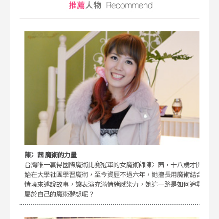
陳冫茜 魔術的力量
台灣唯一贏得國際魔術比賽冠軍的女魔術師陳冫茜，十八歲才開
始在大學社團學習魔術，至今資歷不過六年，她擅長用魔術結合
情境來述說故事，讓表演充滿情緒感染力，她這一路是如何追尋
屬於自己的魔術夢想呢？