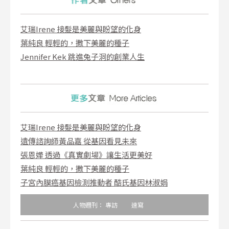
艾瑞Irene 接髮是美麗與盼望的化身
葉純良 輕輕的，撒下美麗的種子
Jennifer Kek 跳進兔子洞的創業人生
艾瑞Irene 接髮是美麗與盼望的化身
遺傳諮詢師黃品嘉 從基因看見未來
張恩嬅 透過《真實劇場》讓生活更美好
葉純良 輕輕的，撒下美麗的種子
子宮內膜癌基因檢測推動者 酷氏基因林淑娟
人物週刊：
專訪
速寫