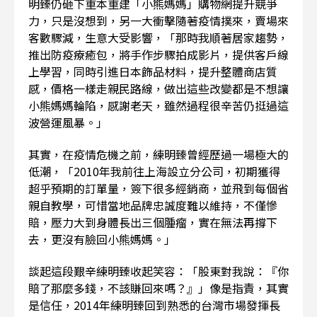
明臻仍砸下重本重建「小熊媽媽」購物網提升競爭
力，只是沒想到，另一大衝擊隨著疫情撲來，賣場來
客數驟減，生意大受影響，「那時我順著居家趨勢，
推出防疫療癒包，將手作步驟拍成影片，提供客戶線
上學習，同時引進日本飾品材料，提升整體商店質
感，價格一樣走親民路線，做出這些改變都是不想讓
小熊媽媽輪陷，感謝老天，雖然過程很辛苦仍挺過這
波營運風暴。」
其實，在疫情危機之前，練明臻曾經歷過一場極大的
低潮，「2010年我前往上海設立分公司，初期獲得
超乎預期的訂單量，簽下很多經銷商，並飛到每個省
親自教學，可惜當地品牌忠誠度難以維持，不僅慘
賠，壓力大到身體長出三個腫瘤，實在無法再撐下
去，更沒有臉回小熊媽媽。」
談起這段艱辛練明臻收起笑容：「股東對我說：『你
賠了那麼多錢，不該賺回來嗎？』」像是指責，其實
是信任，2014年練明臻回到熟悉的台灣市場發揮長