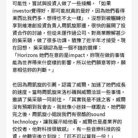
可能性，嘗試與投資人做了一些接觸，「如果
investor覺得好，那可能就真的是好，因為她們看得
東西比我們多，想得也不太一樣」，沒想到被輾轉分
享到維港創投資負責人周凱旋那邊，很快的展開了投
資合作的討論，但從未運作過公司、對商業瞭解甚少
的吳采頤，做了很多功課，猶豫了近半年才接受。現
在回想， 吳采頤認為是一個不錯的選擇：
「Horizons 她們在意的是impact，妳現在做的事情
能為世界帶來什麼樣的影響，所以他們願意等妳，願
意相信妳的判斷。」
也因為周凱旋的引薦，認識了威爾，加速了她們成長
的速度。當時周凱旋來洛杉磯與威爾洽談一些事情，
邀請了吳采頤一同前往，「其實我是不速之客，威爾
沒有預期到我會去，我就像小迷妹一樣跟去，她們聊
完之後，周凱旋小姐說我們有很酷的sound
technology，讓我展示給他看，威爾也是產業界的
佼佼者，他對科技很敏感」，有一些音樂科技的投
資，他聽完後立刻說：「可不可以算我一份！」