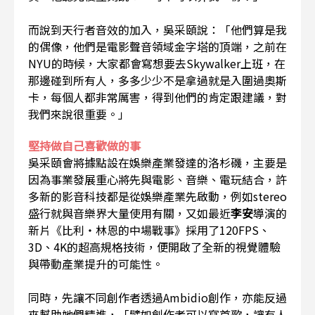
而說到天行者音效的加入，吳采頤說：「他們算是我
的偶像，他們是電影聲音領域金字塔的頂端，之前在
NYU的時候，大家都會寫想要去Skywalker上班，在
那邊碰到所有人，多多少少不是拿過就是入圍過奧斯
卡，每個人都非常厲害，得到他們的肯定跟建議，對
我們來說很重要。」
堅持做自己喜歡做的事
吳采頤會將據點設在娛樂產業發達的洛杉磯，主要是
因為事業發展重心將先與電影、音樂、電玩結合，許
多新的影音科技都是從娛樂產業先啟動，例如stereo
盛行就與音樂界大量使用有關，又如最近
李安
導演的
新片《比利・林恩的中場戰事》採用了120FPS、
3D、4K的超高規格技術，便開啟了全新的視覺體驗
與帶動產業提升的可能性。
同時，先讓不同創作者透過Ambidio創作，亦能反過
來幫助她們精進，「譬如創作者可以寫首歌，讓有人