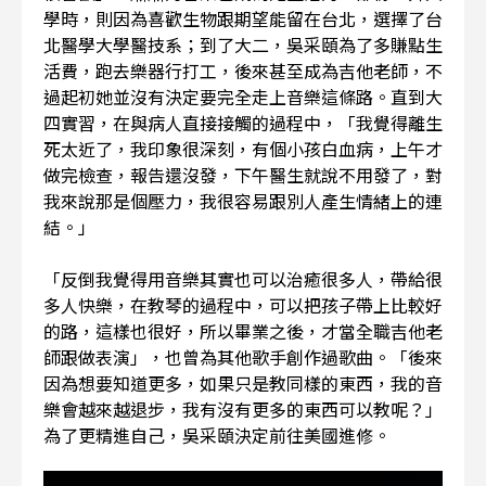
學時，則因為喜歡生物跟期望能留在台北，選擇了台
北醫學大學醫技系；到了大二，吳采頤為了多賺點生
活費，跑去樂器行打工，後來甚至成為吉他老師，不
過起初她並沒有決定要完全走上音樂這條路。直到大
四實習，在與病人直接接觸的過程中，「我覺得離生
死太近了，我印象很深刻，有個小孩白血病，上午才
做完檢查，報告還沒發，下午醫生就說不用發了，對
我來說那是個壓力，我很容易跟別人產生情緒上的連
結。」
「反倒我覺得用音樂其實也可以治癒很多人，帶給很
多人快樂，在教琴的過程中，可以把孩子帶上比較好
的路，這樣也很好，所以畢業之後，才當全職吉他老
師跟做表演」，也曾為其他歌手創作過歌曲。「後來
因為想要知道更多，如果只是教同樣的東西，我的音
樂會越來越退步，我有沒有更多的東西可以教呢？」
為了更精進自己，吳采頤決定前往美國進修。