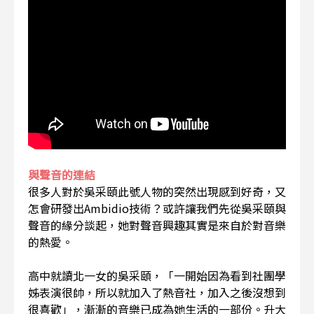
與聲音的連結
很多人對於吳采頤此號人物的突然出現感到好奇，又
怎會研發出Ambidio技術？或許讓我們先從吳采頤與
聲音的緣分談起，她對聲音興趣其實是來自於對音樂
的熱愛。
高中就讀北一女的吳采頤，「一開始因為看到社團學
姊表演很帥，所以就加入了熱音社，加入之後沒想到
很喜歡」，漸漸的音樂已成為她生活的一部份。升大