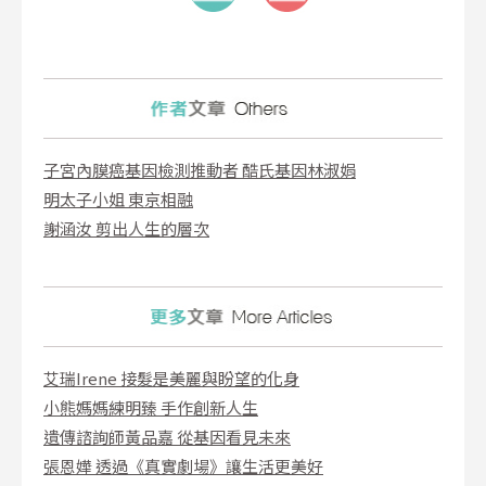
子宮內膜癌基因檢測推動者 酷氏基因林淑娟
明太子小姐 東京相融
謝涵汝 剪出人生的層次
艾瑞Irene 接髮是美麗與盼望的化身
小熊媽媽練明臻 手作創新人生
遺傳諮詢師黃品嘉 從基因看見未來
張恩嬅 透過《真實劇場》讓生活更美好