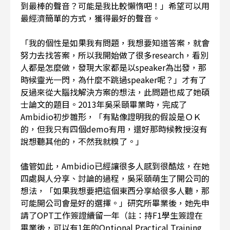
到最棒的聲音？可能是我比較懶惰吧！」希望可以用
最經濟簡單的方式，獲得最好的聲音。
「我的個性是如果我有問題，我想要知道答案，就會
努力去找答案，所以我開始做了很多research，看別
人都是怎麼做，發現大家都是以speaker為出發，那
時候靈光一閃，為什麼不跳過speaker呢？」才有了
反過來從大腦找解決方案的想法，此問題也成了她碩
士論文的題目。2013年吳采頤畢業時，完成了
Ambidio初步雛形，「有點像證明我的假設是ＯＫ
的，但我只有四個demo有用，還好那時候教授沒有
說想聽其他的，不然我就糗了。」
儘管如此，Ambidio已經讓很多人感到很酷炫，在她
四處與人分享、討論的過程，吳采頤萌生了開公司的
想法，「如果我想要把這個東西分享給很多人聽，那
可能開公司會是好的選擇。」研究所畢業後，她先申
請了OPT工作簽證續留一年（註：持F1學生簽證在
畢業後，可以有1年的Optional Practical Training