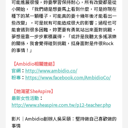
可能進展很慢，妳要學習保持耐心，所有改變都是從
小開始，「我們總是想要馬上看到什麼，可是妳現在
種下的某一顆種子，可能真的要十幾年後才能看出一
些改變」，可是就有可能造成很大的影響；過程也可
能會遇到很多困難，妳更要有勇氣站出來面對挑戰，
夢想是靠一步步累積贏得，「或許是我聽太多搖滾樂
的關係，我會覺得碰到挑戰，挺身面對是件很Rock
的事情！」
【Ambidio相關連結】
官網
：
http://www.ambidio.co/
粉專
：
https://www.facebook.com/AmbidioCo/
【她渴望SheAspire】
最新女性活動
：
http://www.sheaspire.com.tw/p12-teacher.php
影片｜Ambidio創辦人吳采頤：堅持做自己喜歡做的
事情