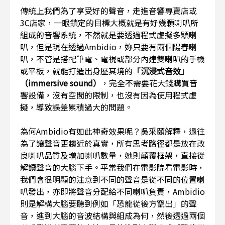
傳統上我們為了享受好的聲音，走進音響專賣店或
3C店家，一眼鎖定的目標大概就是有好幾顆喇叭所
組成的音響系統，不然就是要透過程式虛擬多顆喇
叭，但是現在透過Ambidio，妳只要有兩個陽春喇
叭，不管是搭配筆電、電視或部分內建雙喇叭的手機
或平板，就能打造出身歷其境的
「沉浸式音效」
（immersive sound）
，完全不需要花大錢購買音
響設備，沒有空間的限制，也沒有因為使用程式虛
擬，導致誤差累積過大的問題。
為何Ambidio有如此神奇效果呢？吳采頤解釋，過往
為了讓聲音更趨近於真實，所有思考路徑都是放在改
良喇叭品質及增加喇叭數量，她則顛覆框架，直接從
解讀聲音的大腦下手。平常我們在電影院看電影時，
我們會很明顯的注意到不同的聲音是從不同的位置喇
叭發出，亦即將聲音分配給不同喇叭負責，Ambidio
則是解構大腦要聽到例如「恐龍從後方竄出」的聲
音，進到大腦的音波結構與組成為何，然後透過兩個