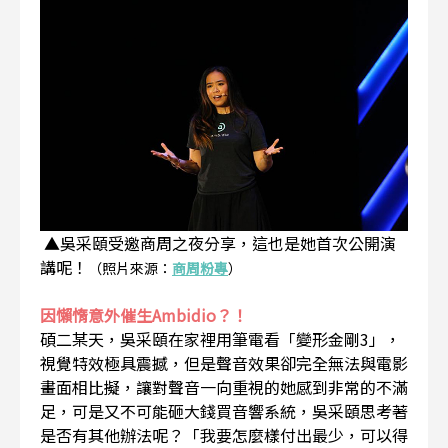
▲吳采頤受邀商周之夜分享，這也是她首次公開演
講呢！
（照片來源：
商周粉專
）
因懶惰意外催生Ambidio？！
碩二某天，吳采頤在家裡用筆電看「變形金剛3」，
視覺特效極具震撼，但是聲音效果卻完全無法與電影
畫面相比擬，讓對聲音一向重視的她感到非常的不滿
足，可是又不可能砸大錢買音響系統，吳采頤思考著
是否有其他辦法呢？「我要怎麼樣付出最少，可以得