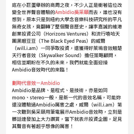
底在小巨蛋舉辦的商周之夜，不少人正是衝著這位改
變全世界聲音體驗的
Ambidio吳采頤
而去，誰也沒有
想到，原本只是到紐約大學念音樂科技研究所的平凡
無奇女孩，竟翻轉了整個聲音歷史，讓李嘉誠的維港
創業投資公司（Horizons Ventures）和流行嘻哈天
團黑眼豆豆（The Black Eyed Peas）的威爾
（will.i.am）一同爭取投資，還獲得好萊塢音效翹楚
天行者音效（Skywalker Sound）擔任策略顧問，
相信並期盼在不久的未來，我們就能全面迎接
Ambidio音效時代的來臨！
劃時代音效－Ambidio
Ambidio是品牌、是程式、是技術，亦是如同
mono、stereo一般，是新一代的音效名稱，可能妳
還沒體驗過Ambidio厲害之處，威爾（will.i.am）第
一次聽到吳采頤用筆電展示Ambidio音效時，立刻是
髒話連發加上大力讚賞，當下就表示投資企圖，足見
其聲音有著超乎想像的厲害！