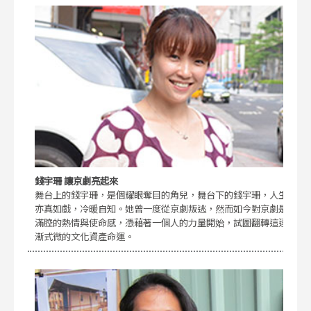
錢宇珊 讓京劇亮起來
舞台上的錢宇珊，是個耀眼奪目的角兒，舞台下的錢宇珊，人生
亦真如戲，冷暖自知。她曾一度從京劇叛逃，然而如今對京劇是
滿腔的熱情與使命感，憑藉著一個人的力量開始，試圖翻轉這逐
漸式微的文化資產命運。