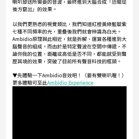
喇叭發送所需要的音波，最終進到大腦合成「恐龍從
後方竄出」的效果。
以我們更熟悉的視覺類比，我們知道紅橙黃綠藍靛紫
七種不同頻率的光，重疊後我們就會辨識為白光。
Ambidio原理與此相近，就是拆解、運算各種進到大
腦聲音的組成。而由於是特定聲波在空間中傳遞，不
論你我的位置、距離或高低是否不同，都能感受到聲
歷其境的效果，突破了目前所有聲音科技的瓶頸。
▼先體驗一下Ambidio音效吧！（要有雙喇叭喔！）
更多體驗可至此
Ambidio Experience