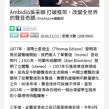
Ambidio吳采頤 打破框架，改變全世界
的聲音奇蹟
/ SheAspire編輯部
2016/11/11 / 瀏覽次數 (2087600)
1877年，湯瑪士愛迪生（Thomas Edison）發明滾
筒式留聲機開始，我們進入了單聲道（mono）音效
時代；1931年，阿蘭布姆蘭明（Alan Blumlein）發
明了立體聲（stereo），1957年引進商業音樂領域
後，成為至今聆聽聲音的主流規格，中間立體聲的演
變除了從雙聲道到多聲道、實體到虛擬喇叭數量變化
之外，80多年來，聲音技術可說幾乎停滯。直到
2013年，一場聲音革命在紐約一個台灣留學生租來
的小窩裡悄悄醞釀著。
三年後，此聲音革命之役已逐漸席捲全球，今年9月