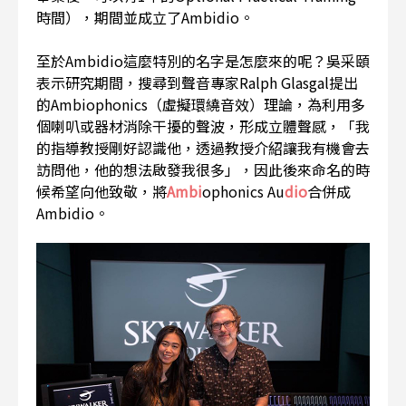
時間），期間並成立了Ambidio。
至於Ambidio這麼特別的名字是怎麼來的呢？吳采頤
表示研究期間，搜尋到聲音專家Ralph Glasgal提出
的Ambiophonics（虛擬環繞音效）理論，為利用多
個喇叭或器材消除干擾的聲波，形成立體聲感，「我
的指導教授剛好認識他，透過教授介紹讓我有機會去
訪問他，他的想法啟發我很多」，因此後來命名的時
候希望向他致敬，將
Ambi
ophonics Au
dio
合併成
Ambidio。