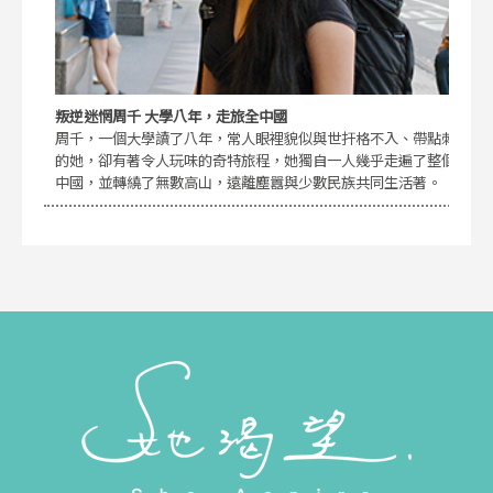
叛逆迷惘周千 大學八年，走旅全中國
周千，一個大學讀了八年，常人眼裡貌似與世扞格不入、帶點刺
的她，卻有著令人玩味的奇特旅程，她獨自一人幾乎走遍了整個
中國，並轉繞了無數高山，遠離塵囂與少數民族共同生活著。