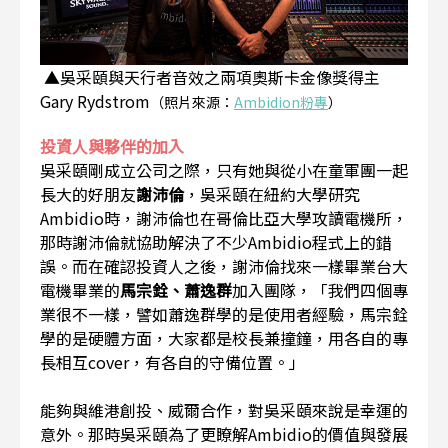
▲吳采頤與天行者音效之兩項奧斯卡金像獎得主
Gary Rydstrom
（照片來源：
Ambidion粉專
）
投資人與夥伴的加入
吳采頤剛成立公司之際，只有她與從小在童軍團一起
長大的好朋友
謝沛倫
，吳采頤在紐約大學研究
Ambidio時，謝沛倫也在哥倫比亞大學攻讀電機所，
那時謝沛倫就協助解決了不少Ambidio程式上的錯
誤。而在確認投資人之後，謝沛倫找來一樣畢業台大
電機畢業的
馬宗銓、蕭逸群
加入團隊，「我們四個專
業很不一樣，譬如蕭逸群學的是使用者經驗，馬宗銓
學的是硬體方面，大家都是校長兼撞鐘，用各自的專
長相互cover，有各自的守備位置。」
能夠與維港創投、威爾合作，對吳采頤來說是幸運的
意外。那時吳采頤為了更瞭解Ambidio的價值與發展