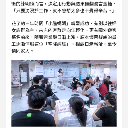
衝的練明臻而言，決定用行動與結果推翻流言蜚語，
「只要沈浸於工作，就不會想太多也不覺得辛苦。」
花了約三年時間「小熊媽媽」轉型成功，有別以往婦
女族群為主，來店的客群走向年輕化、更有國外遊客
慕名前來，隨著營業額日漸上漲，原本懷帶疑慮的員
工逐漸信服這位「空降經理」，相處日漸融洽，至今
情同家人。