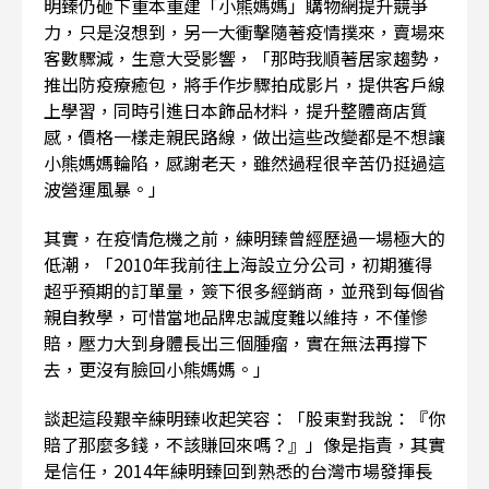
明臻仍砸下重本重建「小熊媽媽」購物網提升競爭
力，只是沒想到，另一大衝擊隨著疫情撲來，賣場來
客數驟減，生意大受影響，「那時我順著居家趨勢，
推出防疫療癒包，將手作步驟拍成影片，提供客戶線
上學習，同時引進日本飾品材料，提升整體商店質
感，價格一樣走親民路線，做出這些改變都是不想讓
小熊媽媽輪陷，感謝老天，雖然過程很辛苦仍挺過這
波營運風暴。」
其實，在疫情危機之前，練明臻曾經歷過一場極大的
低潮，「2010年我前往上海設立分公司，初期獲得
超乎預期的訂單量，簽下很多經銷商，並飛到每個省
親自教學，可惜當地品牌忠誠度難以維持，不僅慘
賠，壓力大到身體長出三個腫瘤，實在無法再撐下
去，更沒有臉回小熊媽媽。」
談起這段艱辛練明臻收起笑容：「股東對我說：『你
賠了那麼多錢，不該賺回來嗎？』」像是指責，其實
是信任，2014年練明臻回到熟悉的台灣市場發揮長