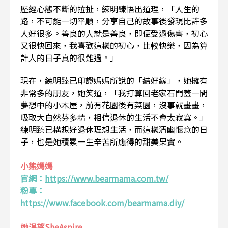
歷經心態不斷的拉扯，練明臻悟出道理，「人生的
路，不可能一切平順，分享自己的故事後發現比許多
人好很多。善良的人就是善良，即便受過傷害，初心
又很快回來，我喜歡這樣的初心，比較快樂，因為算
計人的日子真的很難過。」
現在，練明臻已印證媽媽所說的「結好緣」，她擁有
非常多的朋友，她笑道，「我打算回老家石門蓋一間
夢想中的小木屋，前有花園後有菜園，沒事就畫畫，
吸取大自然芬多精，相信退休的生活不會太寂寞。」
練明臻已構想好退休理想生活，而這樣清幽愜意的日
子，也是她積累一生辛苦所應得的甜美果實。
小熊媽媽
官網：
https://www.bearmama.com.tw/
粉專：
https://www.facebook.com/bearmama.diy/
她渴望SheAspire