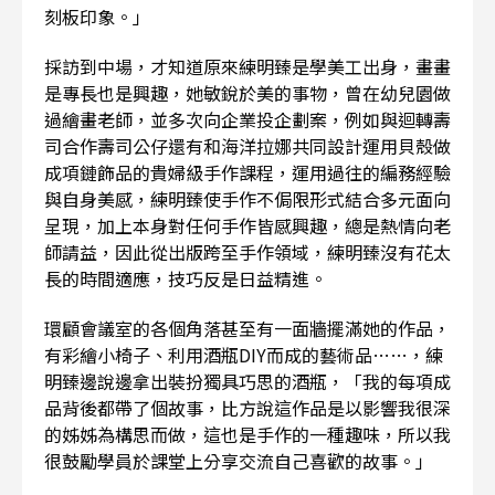
刻板印象。」
採訪到中場，才知道原來練明臻是學美工出身，畫畫
是專長也是興趣，她敏銳於美的事物，曾在幼兒園做
過繪畫老師，並多次向企業投企劃案，例如與迴轉壽
司合作壽司公仔還有和海洋拉娜共同設計運用貝殼做
成項鏈飾品的貴婦級手作課程，運用過往的編務經驗
與自身美感，練明臻使手作不侷限形式結合多元面向
呈現，加上本身對任何手作皆感興趣，總是熱情向老
師請益，因此從出版跨至手作領域，練明臻沒有花太
長的時間適應，技巧反是日益精進。
環顧會議室的各個角落甚至有一面牆擺滿她的作品，
有彩繪小椅子、利用酒瓶DIY而成的藝術品……，練
明臻邊說邊拿出裝扮獨具巧思的酒瓶，「我的每項成
品背後都帶了個故事，比方說這作品是以影響我很深
的姊姊為構思而做，這也是手作的一種趣味，所以我
很鼓勵學員於課堂上分享交流自己喜歡的故事。」