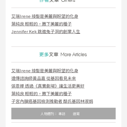
艾瑞Irene 接髮是美麗與盼望的化身
葉純良 輕輕的，撒下美麗的種子
Jennifer Kek 跳進兔子洞的創業人生
艾瑞Irene 接髮是美麗與盼望的化身
遺傳諮詢師黃品嘉 從基因看見未來
張恩嬅 透過《真實劇場》讓生活更美好
葉純良 輕輕的，撒下美麗的種子
子宮內膜癌基因檢測推動者 酷氏基因林淑娟
人物週刊：
專訪
速寫