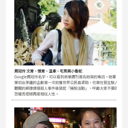
周冠伶 文青、憤青、溫拿、宅男與小魯蛇
Google周冠伶名字，可以看到商業週刊曾爲她寫的專訪。她畢
業初出茅廬的企劃曾一次就獲世界公民島資助，也曾在發生駭人
聽聞的鄭捷捷運殺人事件後發起「擁抱活動」，呼籲大家不要因
恐懼而拒絕再度相信人性。