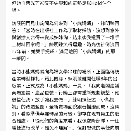
但她自帶光芒卻又不失親和的氣勢足以Hold住全
場。
訪談開門見山詢問為何來到「小熊媽媽」，練明臻回
答：「當時在出版社工作為了取材採訪，沒想到意外
與創辦人合得來變成姊妹淘，結束後我還買了一堆手
工材料回家呢！」練明臻笑得逗趣，時光彷彿倒流回
17年前，她雙手提袋，滿足離開「小熊媽媽」的那
一瞬間。
當時小熊媽媽偏向為婦女學串珠的場所，正面臨傳統
產業轉型掙扎，藉此機緣，練明臻離開任職8年的出
版業，正式成為「小熊媽媽」一員，「我向老闆建議
商場擺設、產品包裝、行銷上都需重新規劃調整，他
很信任我，放手讓我去做。」練明臻細述「小熊媽
媽」的改造藍圖，全新賣場面貌跟著描繪而成，沒料
到，看似準備華麗轉身的背後，卻存在現有員工的磨
合難處，「從他們的角度來看，我像空降部隊，一任
職便進行改革，難免不理解。」但對想做的事便向前