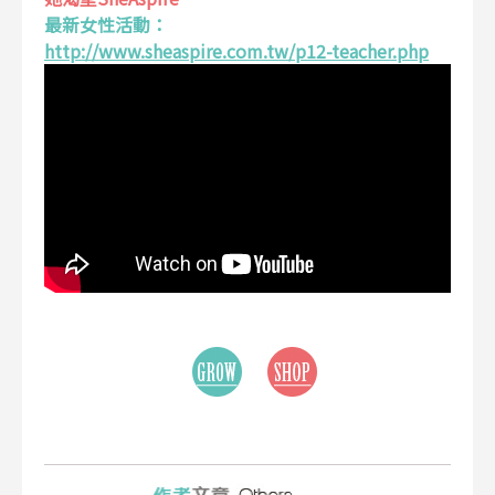
最新女性活動：
http://www.sheaspire.com.tw/p12-teacher.php