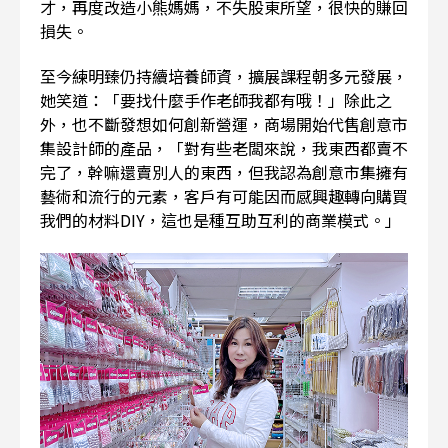
才，再度改造小熊媽媽，不失股東所望，很快的賺回
損失。
至今練明臻仍持續培養師資，擴展課程朝多元發展，
她笑道：「要找什麼手作老師我都有哦！」除此之
外，也不斷發想如何創新營運，商場開始代售創意市
集設計師的產品，「對有些老闆來說，我東西都賣不
完了，幹嘛還賣別人的東西，但我認為創意市集擁有
藝術和流行的元素，客戶有可能因而感興趣轉向購買
我們的材料DIY，這也是種互助互利的商業模式。」