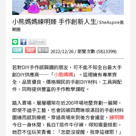
小熊媽媽練明臻 手作創新人生
/ SheAspire黑
眼圈
2022/12/26 / 瀏覽次數 (5813399)
若對DIY手作感興趣的朋友，可不能不知全台最大手
創DIY供應商──「
小熊媽媽
」。這裡擁有專業齊
全、品質優良、價格親民的手創DIY材料、工具與配
件，同時提供豐富的手作教學課程。
踏入賣場，層層櫃架在近200坪場地整齊劃一展開，
即使不諳手工藝，也會因被四周琳琅滿目的手創材料
圍繞而感到療癒。穿過商場來到後方會議室，
練明臻
今日一身休閒，長白T搭件牛仔褲，得知需要錄影，
她忍不住玩笑責備：「怎麼沒提醒，我穿這樣耶！」