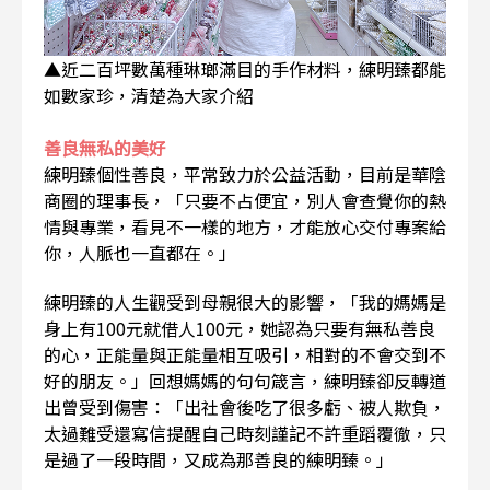
▲近二百坪數萬種琳瑯滿目的手作材料，練明臻都能
如數家珍，清楚為大家介紹
善良無私的美好
練明臻個性善良，平常致力於公益活動，目前是華陰
商圈的理事長，「只要不占便宜，別人會查覺你的熱
情與專業，看見不一樣的地方，才能放心交付專案給
你，人脈也一直都在。」
練明臻的人生觀受到母親很大的影響，「我的媽媽是
身上有100元就借人100元，她認為只要有無私善良
的心，正能量與正能量相互吸引，相對的不會交到不
好的朋友。」回想媽媽的句句箴言，練明臻卻反轉道
出曾受到傷害：「出社會後吃了很多虧、被人欺負，
太過難受還寫信提醒自己時刻謹記不許重蹈覆徹，只
是過了一段時間，又成為那善良的練明臻。」