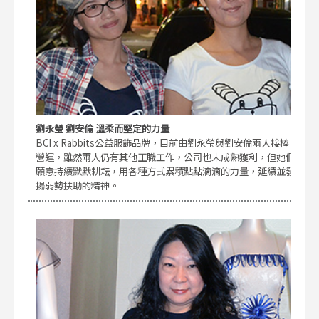
劉永瑩 劉安倫 溫柔而堅定的力量
BCI x Rabbits公益服飾品牌，目前由劉永瑩與劉安倫兩人接棒
營運，雖然兩人仍有其他正職工作，公司也未成熟獲利，但她們
願意持續默默耕耘，用各種方式累積點點滴滴的力量，延續並發
揚弱勢扶助的精神。