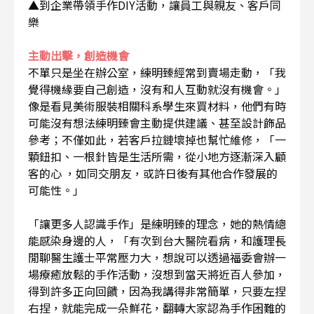
▲到企業帶領手作DIY活動，讓員工與親友、客戶同
樂
主動出擊，創造機會
不單只是坐在辦公室，練明臻經常到賣場走動，「我
覺得機緣要自己創造，沒有和人互動就沒有機會。」
像是看見美術服裝相關科系學生來買材料，他們有時
可能沒有想法練明臻會主動提供建議、甚至設計飾品
參考；不僅如此，若客戶拉鏈壞掉也幫忙維修，「一
顆鈕扣、一根針皆是生活所需，從小地方逐漸深入顧
客的心 ，如同交朋友，或許日後有其他合作發展的
可能性。」
「讓更多人認識手作」是練明臻的理念，她的熱情總
能感染身邊的人，「有次到台大醫院看病，和護理長
閒聊醫生護士平常壓力大，想說可以透過福委會辦一
場療癒放鬆的手作活動，沒想到當天將近百人參加，
得到許多正向回饋，因為我講得非常簡單，只要左捏
右捏，就能完成一朵鮮花，翻轉大家認為手作困難的